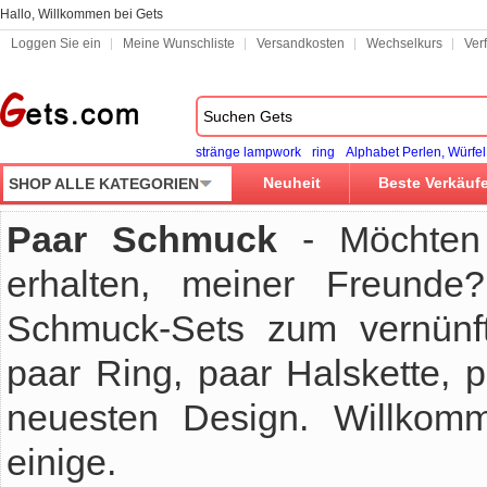
Hallo, Willkommen bei Gets
Loggen Sie ein
Meine Wunschliste
Versandkosten
Wechselkurs
Ver
stränge lampwork
ring
Alphabet Perlen, Würfel
Neuheit
Beste Verkäuf
SHOP ALLE KATEGORIEN
Paar Schmuck
- Möchten 
erhalten, meiner Freunde
Schmuck-Sets zum vernünf
paar Ring, paar Halskette, 
neuesten Design. Willko
einige.