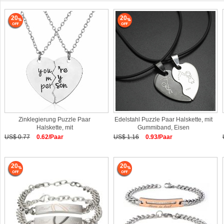
20
20
Zinklegierung Puzzle Paar
Edelstahl Puzzle Paar Halskette, mit
Halskette, mit
Gummiband, Eisen
Verlängerungskettchen
Karabinerverschluss
US$ 0.77
0.62/Paar
US$ 1.16
0.93/Paar
20
20