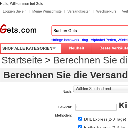
Hallo, Willkommen bei Gets
Loggen Sie ein
Meine Wunschliste
Versandkosten
Wechselkurs
Ver
stränge lampwork
ring
Alphabet Perlen, Würfel
Neuheit
Beste Verkäuf
SHOP ALLE KATEGORIEN
Startseite
>
Berechnen Sie d
Berechnen Sie die Versan
Wählen Sie das Land
Nach:
K
Gewicht:
Methoden:
DHL Express(2-3 Tage)
FedEx Express(2-3 Tag