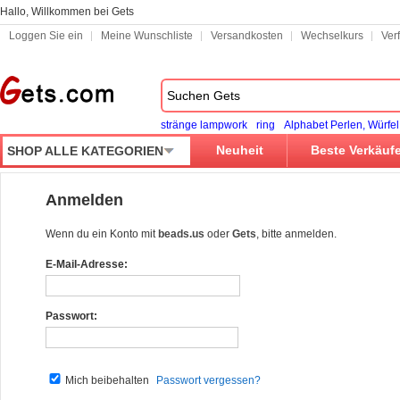
Hallo, Willkommen bei Gets
Loggen Sie ein
Meine Wunschliste
Versandkosten
Wechselkurs
Ver
stränge lampwork
ring
Alphabet Perlen, Würfel
Neuheit
Beste Verkäuf
SHOP ALLE KATEGORIEN
Anmelden
Wenn du ein Konto mit
beads.us
oder
Gets
, bitte anmelden.
E-Mail-Adresse:
Passwort:
Mich beibehalten
Passwort vergessen?