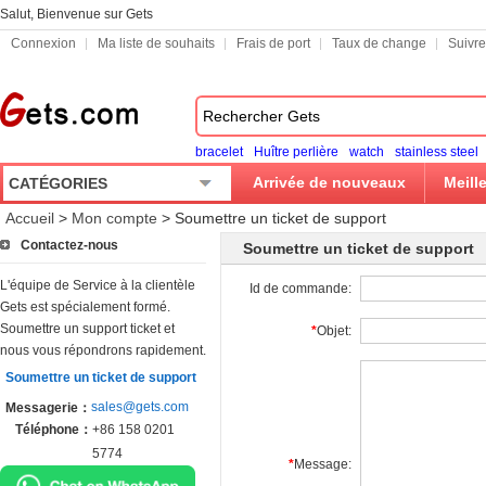
Salut, Bienvenue sur Gets
Connexion
Ma liste de souhaits
Frais de port
Taux de change
Suivr
bracelet
Huître perlière
watch
stainless steel
Arrivée de nouveaux
Meill
CATÉGORIES
Accueil
>
Mon compte
>
Soumettre un ticket de support
Contactez-nous
Soumettre un ticket de support
L'équipe de Service à la clientèle
Id de commande:
Gets est spécialement formé.
Soumettre un support ticket et
*
Objet:
nous vous répondrons rapidement.
Soumettre un ticket de support
sales@gets.com
Messagerie：
Téléphone：
+86 158 0201
5774
*
Message: