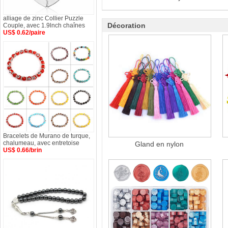
alliage de zinc Collier Puzzle
Décoration
Couple, avec 1.9lnch chaînes
US$ 0.62/paire
Bracelets de Murano de turque,
chalumeau, avec entretoise
Gland en nylon
US$ 0.66/brin