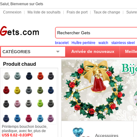
Salut, Bienvenue sur Gets
Connexion
Ma liste de souhaits
Frais de port
Taux de change
Suivr
bracelet
Huître perlière
watch
stainless steel
Arrivée de nouveaux
Meill
CATÉGORIES
Produit chaud
Printemps bouchon boucle,
plastique, avec fer, plus de
US$ 0.02~0.03/PC
Accessoires