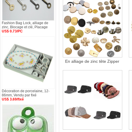
Fashion Bag Lock, alliage de
zinc, Blocage et clé, Placage
US$ 0.73/PC
En alliage de zinc tête Zipper
Décoration de porcelaine, 12-
86mm, Vendu par fixé
US$ 3.69/fixé