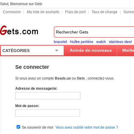
Salut, Bienvenue sur Gets
Connexion
Ma liste de souhaits
Frais de port
Taux de change
Suivr
bracelet
Huître perlière
watch
stainless steel
Arrivée de nouveaux
Meill
CATÉGORIES
Se connecter
Si vous avez un compte
Beads.us
ou
Gets
, connectez-vous.
Adresse de messagerie:
Mot de passe:
Se souvenir de moi
Vous avez oublié votre mot de passe ?