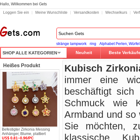
Hallo, Willkommen bei Gets
Loggen Sie ein
Meine Wunschliste
Versandkosten
Wechselkurs
Ver
stränge lampwork
ring
Alphabet Perlen, Würfel
Neuheit
Beste Verkäuf
SHOP ALLE KATEGORIEN
Heißes Produkt
Kubisch Zirkon
immer eine wic
beschäftigt sich
Schmuck wie Ku
Armband und so w
Sie möchten, z
Befestigter Zirkonia Messing
Anhänger, Blume, plattiert
klassische Ku
US$ 0.81~0.96/PC