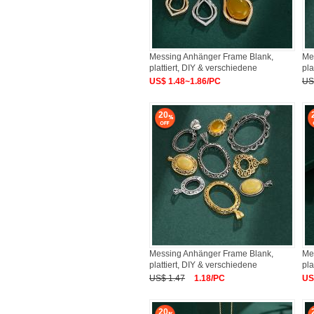
Messing Anhänger Frame Blank,
Me
plattiert, DIY & verschiedene
pla
US$ 1.48~1.86/PC
US
20
Messing Anhänger Frame Blank,
Me
plattiert, DIY & verschiedene
pla
US$ 1.47
1.18/PC
US
20