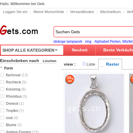
Hallo, Willkommen bei Gets
Loggen Sie ein
Meine Wunschliste
Versandkosten
Wechselkurs
Ver
stränge lampwork
ring
Alphabet Perlen, Würfel
Neuheit
Beste Verkäuf
SHOP ALLE KATEGORIEN
Einschränken nach
Löschen
view :
Liste
Raster
Form
flachoval
(13)
20
Rechteck
(5)
Kreisring
(6)
Rhombus
(3)
Dreieck
(1)
Tropfen
(7)
oval
(4)
Blume
(2)
Andere Formen
(23)