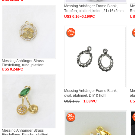
Messing Anhänger Frame Blank,
Me
Tropfen, plattiert, keine, 21x16x2mm
Rho
43
US$ 0.16~0.19/PC
US
20
Messing Anhänger Strass
Einstellung, rund, plattiert
US$ 0.24/PC
Messing Anhänger Frame Blank,
Me
oval, platiniert, DIY & hohl
pla
US$ 1.35
1.08/PC
US
20
Messing Anhänger Strass
Einstellung, Kirsche, plattiert