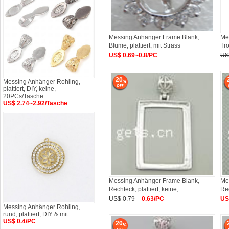
Messing Anhänger Frame Blank,
Me
Blume, plattiert, mit Strass
Tro
US$ 0.69~0.8/PC
US
20
Messing Anhänger Rohling,
plattiert, DIY, keine,
20PCs/Tasche
US$ 2.74~2.92/Tasche
Messing Anhänger Frame Blank,
Me
Rechteck, plattiert, keine,
Rec
42x33x4mm
46
US$ 0.79
0.63/PC
US
Messing Anhänger Rohling,
rund, plattiert, DIY & mit
US$ 0.4/PC
20