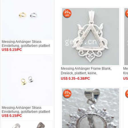
20
Messing Anhänger Strass
Einstellung, goldfarben plattiert
US$ 0.15/PC
Messing Anhänger Frame Blank,
Me
Dreieck, plattiert, keine,
Kre
42x35.5x3.5mm
US$ 0.35~0.38/PC
US
20
Messing Anhänger Strass
Einstellung, goldfarben plattiert
US$ 0.15/PC