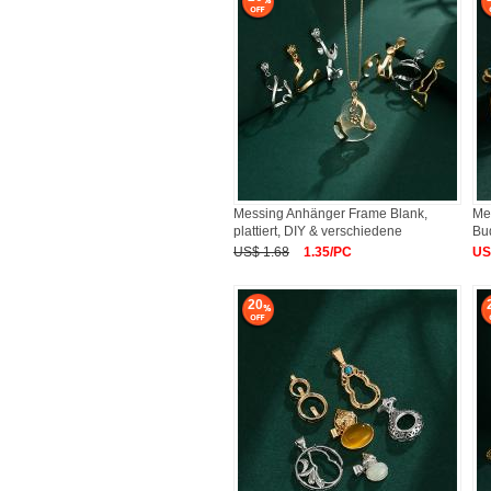
Messing Anhänger Frame Blank,
Me
plattiert, DIY & verschiedene
Bud
US$ 1.68
1.35/PC
US
20