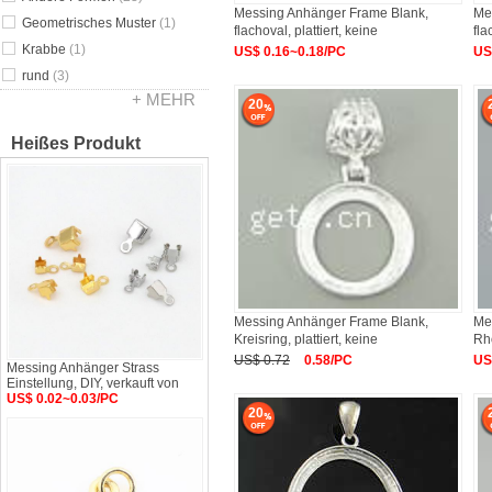
Messing Anhänger Frame Blank,
Me
Geometrisches Muster
(1)
flachoval, plattiert, keine
fla
Krabbe
(1)
US$ 0.16~0.18/PC
US
rund
(3)
+ MEHR
20
Heißes Produkt
Messing Anhänger Frame Blank,
Me
Kreisring, plattiert, keine
Rho
49
US$ 0.72
0.58/PC
US
Messing Anhänger Strass
Einstellung, DIY, verkauft von
US$ 0.02~0.03/PC
20