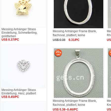
Messing Anhänger Strass
Messing Anhänger Frame Blank,
Me
Einstellung, Schmetterling,
flachoval, plattiert, keine
Rho
goldfarben
31
US$ 0.37/PC
US$ 0.38
0.31/PC
US
20
Messing Anhänger Strass
Einstellung, Herz, plattiert
US$ 0.45/PC
Messing Anhänger Frame Blank,
Me
flachoval, plattiert, keine
Kre
US$ 0.38~0.46/PC
US