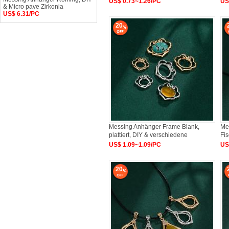
US$ 0.73~1.26/PC
US
& Micro pave Zirkonia
US$ 6.31/PC
20
Messing Anhänger Frame Blank,
Me
plattiert, DIY & verschiedene
Fis
US$ 1.09~1.09/PC
US
20