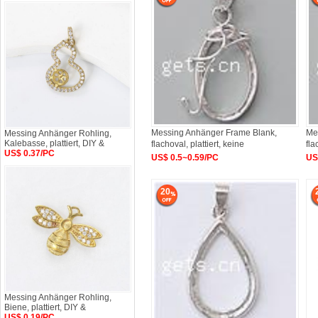
Messing Anhänger Frame Blank,
Me
Messing Anhänger Rohling,
Kalebasse, plattiert, DIY &
flachoval, plattiert, keine
fla
US$ 0.37/PC
US$ 0.5~0.59/PC
US
20
Messing Anhänger Rohling,
Biene, plattiert, DIY &
US$ 0.19/PC