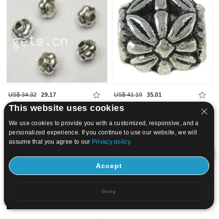
US$ 34.32
29.17
US$ 41.19
35.01
This website uses cookies
15
20
We use cookies to provide you with a customized, responsive, and a
personalized experience. If you continue to use our website, we will
assume that you agree to our
Privacy policy.
Accept
Deny