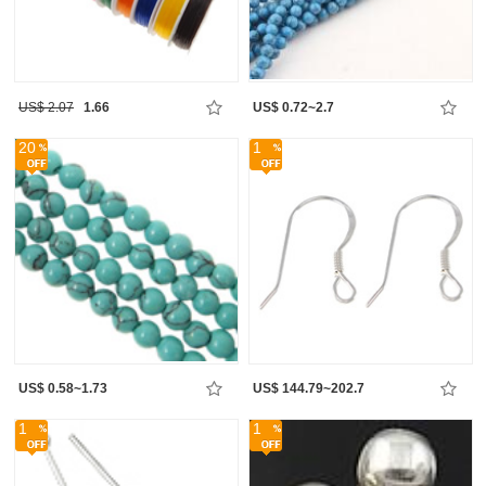
US$ 2.07
1.66
US$ 0.72~2.7
20
1
US$ 0.58~1.73
US$ 144.79~202.7
1
1