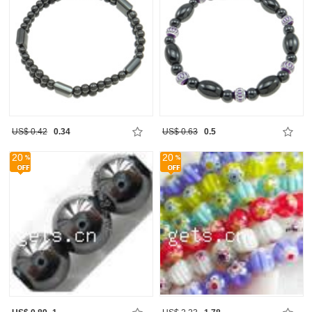
US$ 0.42
0.34
US$ 0.63
0.5
20
20