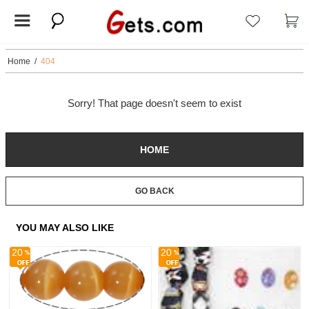
Home
/
404
Sorry! That page doesn't seem to exist
HOME
GO BACK
YOU MAY ALSO LIKE
20
20