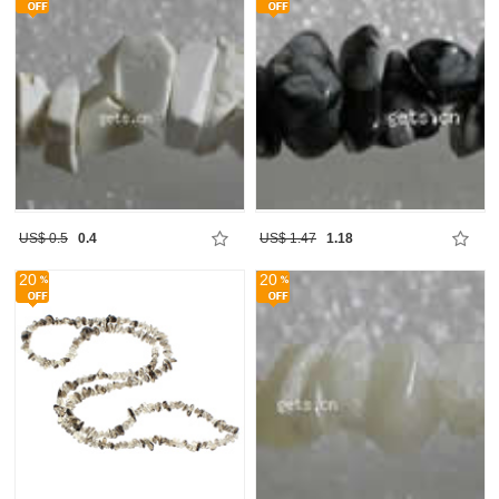
US$ 0.5
0.4
US$ 1.47
1.18
20
20