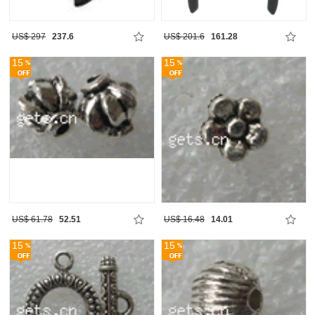
US$ 297
237.6
US$ 201.6
161.28
15
15
US$ 61.78
52.51
US$ 16.48
14.01
15
15