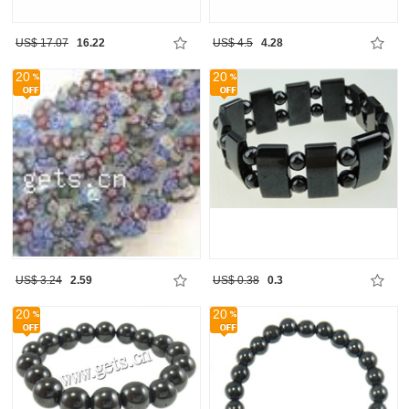
US$ 17.07
16.22
US$ 4.5
4.28
20
20
US$ 3.24
2.59
US$ 0.38
0.3
20
20