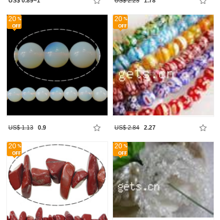
US$ 0.89~1
US$ 2.23
1.78
20
20
US$ 1.13
0.9
US$ 2.84
2.27
20
20