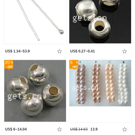
US$ 1.34~53.9
US$ 0.27~0.41
20
5
US$ 6~14.04
US$ 14.63
13.9