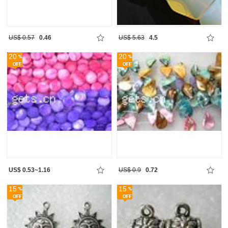
US$ 0.57
0.46
US$ 5.63
4.5
20
20
US$ 0.53~1.16
US$ 0.9
0.72
15
15