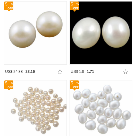
5
5
US$ 24.38
23.16
US$ 1.8
1.71
5
5