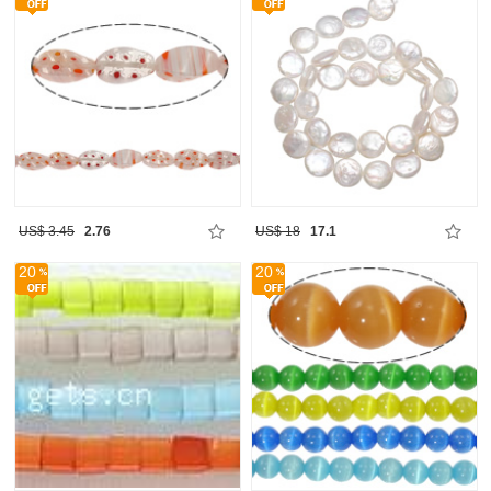
US$ 3.45
2.76
US$ 18
17.1
20
20