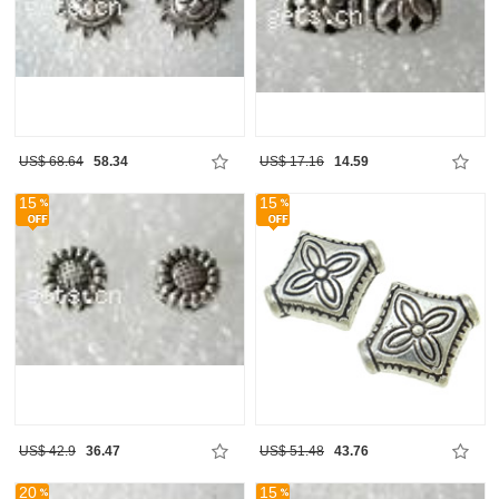
US$ 68.64
58.34
US$ 17.16
14.59
15
15
US$ 42.9
36.47
US$ 51.48
43.76
20
15