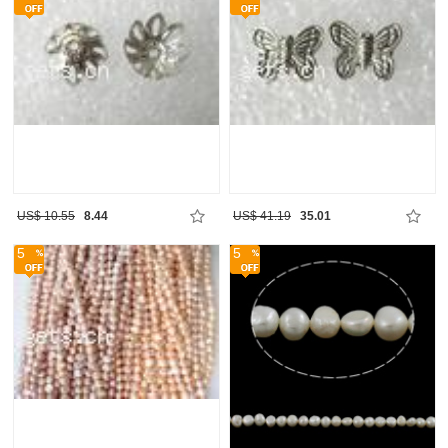
US$ 10.55
8.44
US$ 41.19
35.01
5
5