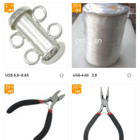
1
20
US$ 6.8~8.84
US$ 4.88
3.9
20
20