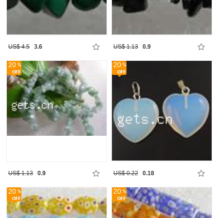
US$ 4.5
3.6
US$ 1.13
0.9
20
20
US$ 1.13
0.9
US$ 0.22
0.18
20
20