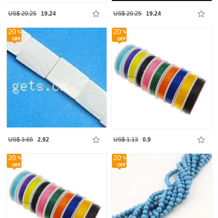
US$ 20.25
19.24
US$ 20.25
19.24
20
20
US$ 3.65
2.92
US$ 1.13
0.9
20
20