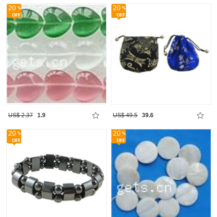
20
20
US$ 2.37
1.9
US$ 49.5
39.6
20
20