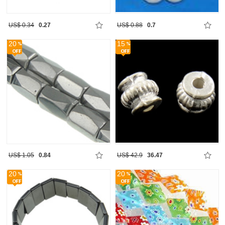
US$ 0.34
0.27
US$ 0.88
0.7
20
15
US$ 1.05
0.84
US$ 42.9
36.47
20
20