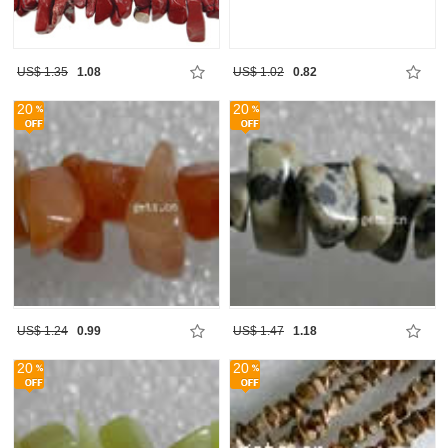
US$ 1.35
1.08
US$ 1.02
0.82
20
20
US$ 1.24
0.99
US$ 1.47
1.18
20
20