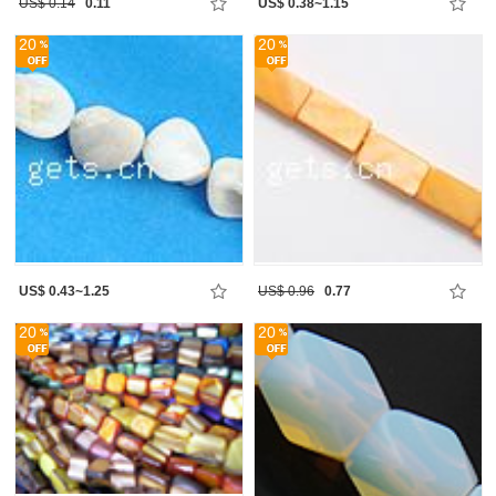
US$ 0.14
0.11
US$ 0.38~1.15
20
20
US$ 0.43~1.25
US$ 0.96
0.77
20
20