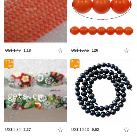
US$ 1.47
1.18
US$ 157.5
126
20
5
US$ 2.84
2.27
US$ 10.13
9.62