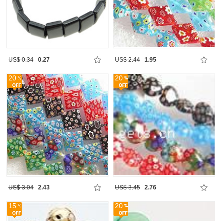
US$ 0.34
0.27
US$ 2.44
1.95
20
20
US$ 3.04
2.43
US$ 3.45
2.76
15
20