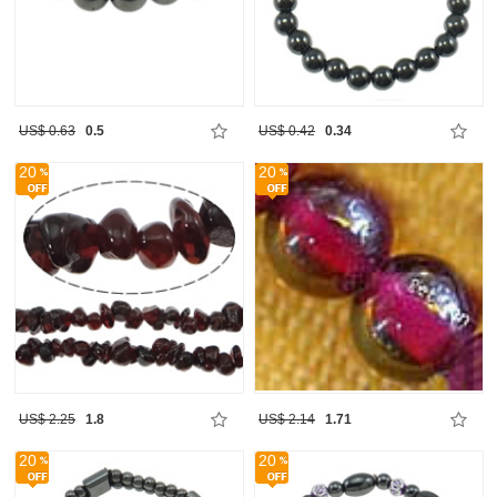
US$ 0.63
0.5
US$ 0.42
0.34
20
20
US$ 2.25
1.8
US$ 2.14
1.71
20
20