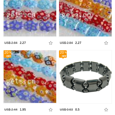
US$ 2.84
2.27
US$ 2.84
2.27
20
20
US$ 2.44
1.95
US$ 0.63
0.5