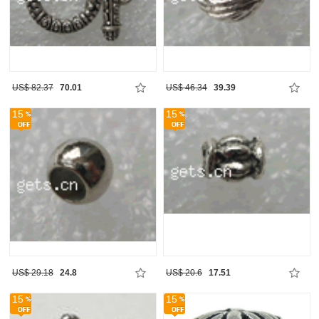
US$ 82.37
70.01
US$ 46.34
39.39
15
15
US$ 29.18
24.8
US$ 20.6
17.51
15
15