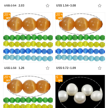
US$ 2.54
2.03
US$ 1.54~3.08
20
20
US$ 1.58
1.26
US$ 0.72~1.09
20
5