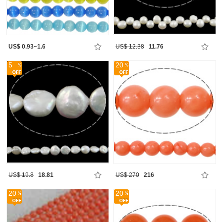
US$ 0.93~1.6
US$ 12.38
11.76
5
20
US$ 19.8
18.81
US$ 270
216
20
20