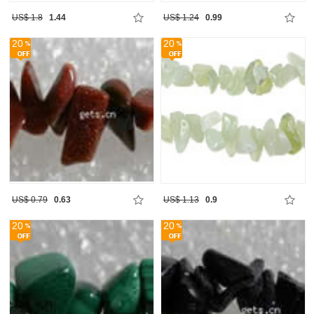
US$ 1.8
1.44
US$ 1.24
0.99
20
20
US$ 0.79
0.63
US$ 1.13
0.9
20
20