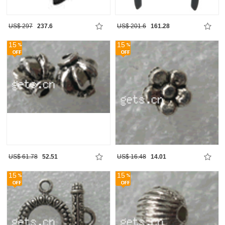
US$ 297
237.6
US$ 201.6
161.28
15
15
US$ 61.78
52.51
US$ 16.48
14.01
15
15