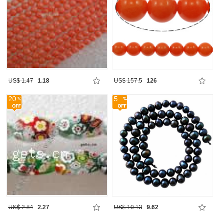
US$ 1.47
1.18
US$ 157.5
126
20
5
US$ 2.84
2.27
US$ 10.13
9.62