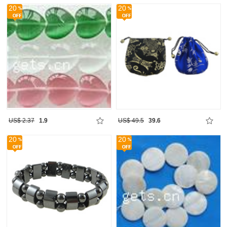
20
20
US$ 2.37
1.9
US$ 49.5
39.6
20
20