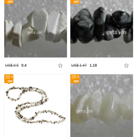
US$ 0.5
0.4
US$ 1.47
1.18
20
20