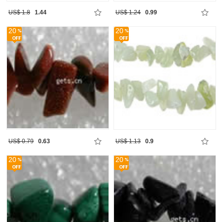
US$ 1.8
1.44
US$ 1.24
0.99
20
20
US$ 0.79
0.63
US$ 1.13
0.9
20
20