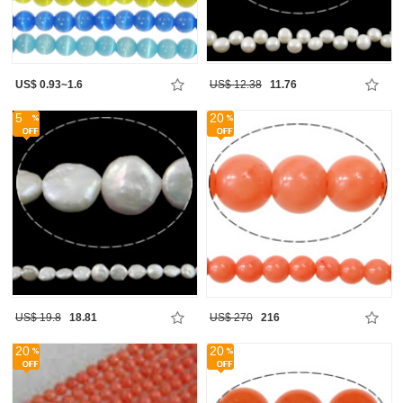
US$ 0.93~1.6
US$ 12.38
11.76
5
20
US$ 19.8
18.81
US$ 270
216
20
20