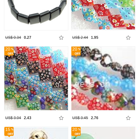
US$ 0.34
0.27
US$ 2.44
1.95
20
20
US$ 3.04
2.43
US$ 3.45
2.76
15
20