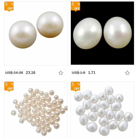
5
5
US$ 24.38
23.16
US$ 1.8
1.71
5
5