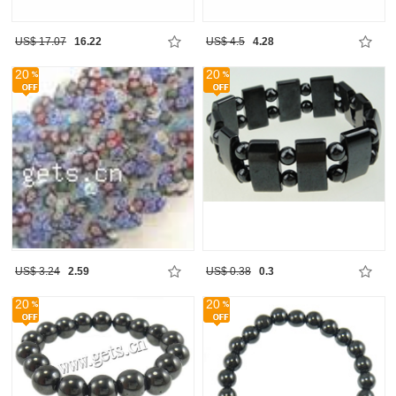
US$ 17.07
16.22
US$ 4.5
4.28
20
20
US$ 3.24
2.59
US$ 0.38
0.3
20
20