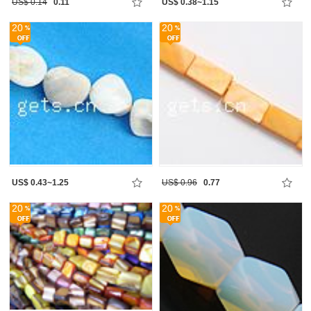
US$ 0.14
0.11
US$ 0.38~1.15
20
20
US$ 0.43~1.25
US$ 0.96
0.77
20
20