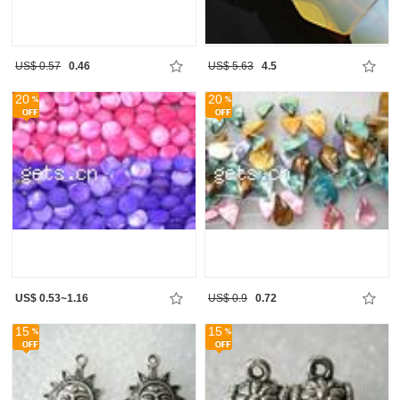
US$ 0.57
0.46
US$ 5.63
4.5
20
20
US$ 0.53~1.16
US$ 0.9
0.72
15
15