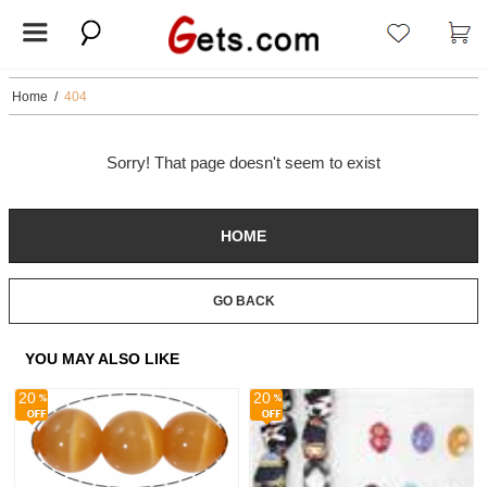
Home
/
404
Sorry! That page doesn't seem to exist
HOME
GO BACK
YOU MAY ALSO LIKE
20
20