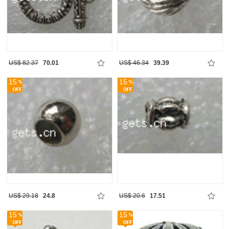
US$ 82.37
70.01
US$ 46.34
39.39
15
15
US$ 29.18
24.8
US$ 20.6
17.51
15
15