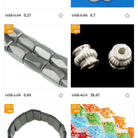
US$ 0.34
0.27
US$ 0.88
0.7
20
15
US$ 1.05
0.84
US$ 42.9
36.47
20
20