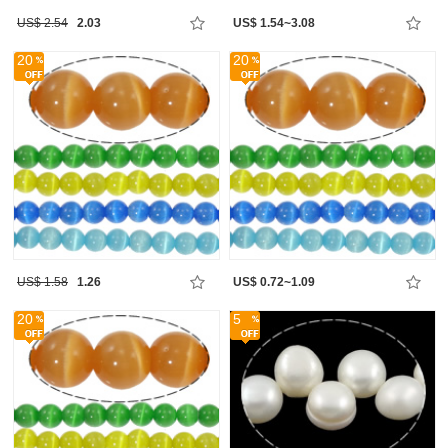
US$ 2.54
2.03
US$ 1.54~3.08
20
20
US$ 1.58
1.26
US$ 0.72~1.09
20
5