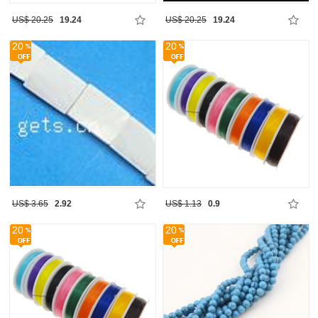
US$ 20.25
19.24
US$ 20.25
19.24
20
20
US$ 3.65
2.92
US$ 1.13
0.9
20
20