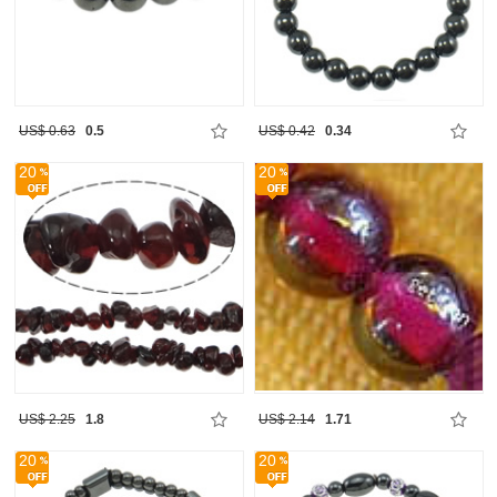
US$ 0.63
0.5
US$ 0.42
0.34
20
20
US$ 2.25
1.8
US$ 2.14
1.71
20
20