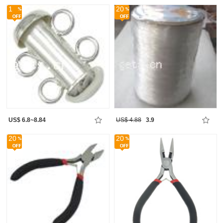
1
20
US$ 6.8~8.84
US$ 4.88
3.9
20
20