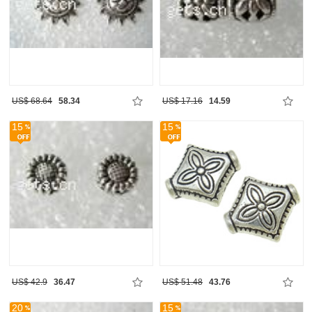
US$ 68.64
58.34
US$ 17.16
14.59
15
15
US$ 42.9
36.47
US$ 51.48
43.76
20
15