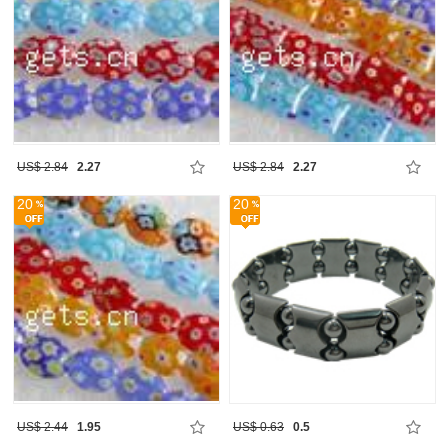
US$ 2.84
2.27
US$ 2.84
2.27
20
20
US$ 2.44
1.95
US$ 0.63
0.5