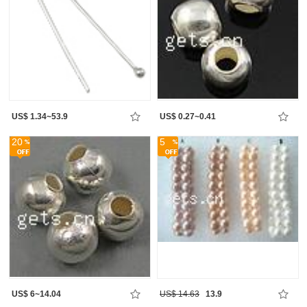
US$ 1.34~53.9
US$ 0.27~0.41
20
5
US$ 6~14.04
US$ 14.63
13.9