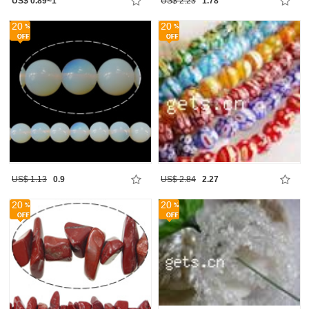
US$ 0.89~1
US$ 2.23
1.78
20
20
US$ 1.13
0.9
US$ 2.84
2.27
20
20