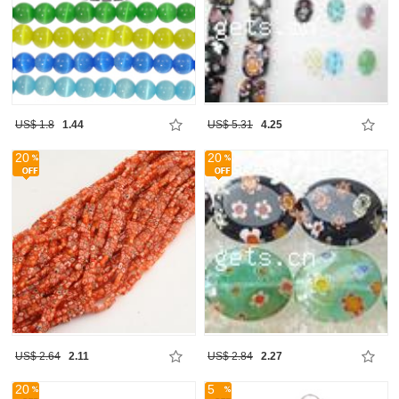
US$ 1.8
1.44
US$ 5.31
4.25
20
20
US$ 2.64
2.11
US$ 2.84
2.27
20
5