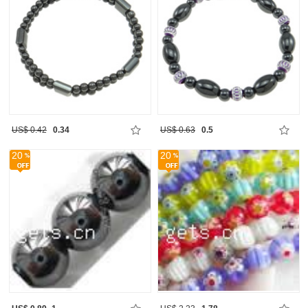
US$ 0.42
0.34
US$ 0.63
0.5
20
20