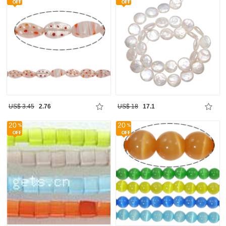
US$ 3.45
2.76
US$ 18
17.1
20
20