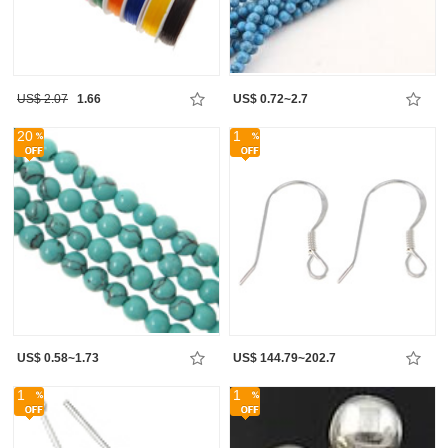
US$ 2.07
1.66
US$ 0.72~2.7
20
1
US$ 0.58~1.73
US$ 144.79~202.7
1
1