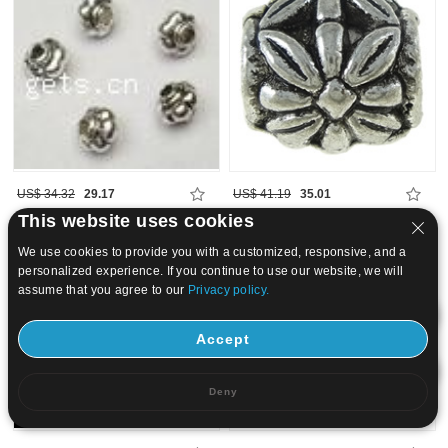
US$ 34.32
29.17
US$ 41.19
35.01
This website uses cookies
15
20
We use cookies to provide you with a customized, responsive, and a
personalized experience. If you continue to use our website, we will
assume that you agree to our
Privacy policy.
Accept
Deny