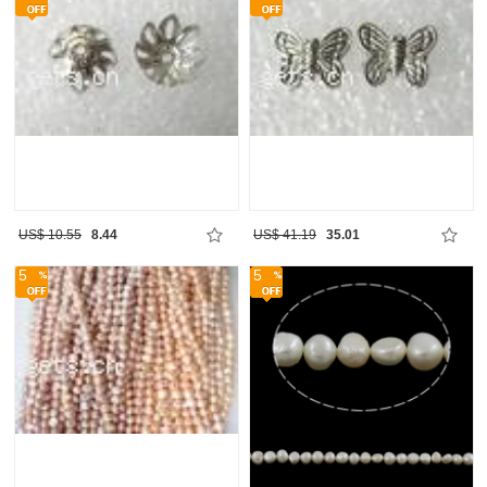
US$ 10.55
8.44
US$ 41.19
35.01
5
5