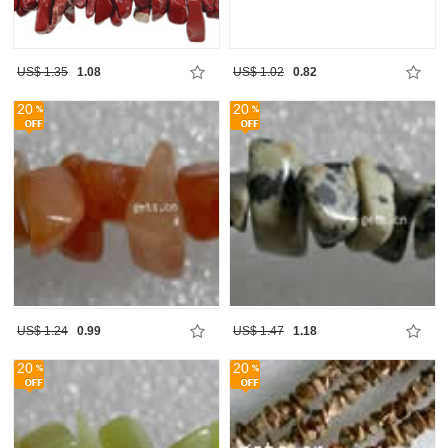
US$ 1.35
1.08
US$ 1.02
0.82
20
20
US$ 1.24
0.99
US$ 1.47
1.18
20
20