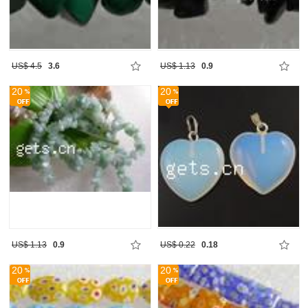
US$ 4.5
3.6
US$ 1.13
0.9
20
20
US$ 1.13
0.9
US$ 0.22
0.18
20
20