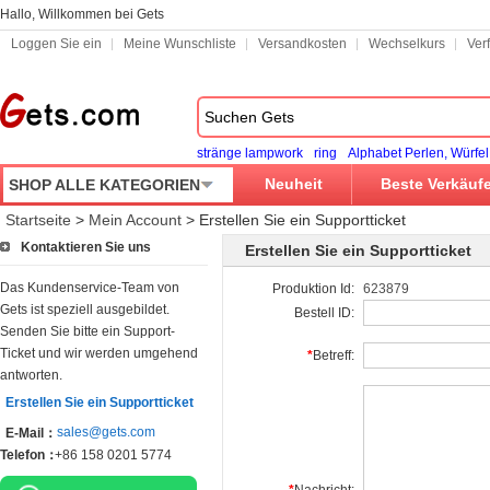
Hallo, Willkommen bei Gets
Loggen Sie ein
Meine Wunschliste
Versandkosten
Wechselkurs
Ver
stränge lampwork
ring
Alphabet Perlen, Würfel
Neuheit
Beste Verkäuf
SHOP ALLE KATEGORIEN
Startseite
>
Mein Account
>
Erstellen Sie ein Supportticket
Kontaktieren Sie uns
Erstellen Sie ein Supportticket
Das Kundenservice-Team von
Produktion Id:
623879
Gets ist speziell ausgebildet.
Bestell ID:
Senden Sie bitte ein Support-
Ticket und wir werden umgehend
*
Betreff:
antworten.
Erstellen Sie ein Supportticket
sales@gets.com
E-Mail：
Telefon：
+86 158 0201 5774