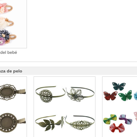
del bebé
nza de pelo