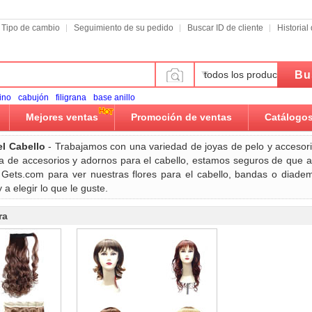
Tipo de cambio
Seguimiento de su pedido
Buscar ID de cliente
Historia
Bu
todos los productos
ino
cabujón
filigrana
base anillo
Mejores ventas
Promoción de ventas
Catálogo
el Cabello
- Trabajamos con una variedad de joyas de pelo y accesori
 de accesorios y adornos para el cabello, estamos seguros de que a
ar Gets.com para ver nuestras flores para el cabello, bandas o diade
 a elegir lo que le guste.
ra