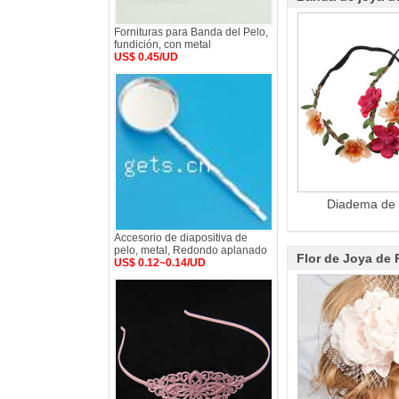
Fornituras para Banda del Pelo,
fundición, con metal
US$ 0.45/UD
Diadema de 
Accesorio de diapositiva de
pelo, metal, Redondo aplanado
Flor de Joya de 
US$ 0.12~0.14/UD