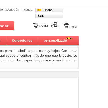
l de navegación
Ayuda
Español
USD
scar
CARRITO(
)
Pagar
s
Colecciones
personalizado
os para el cabello a precios muy bajos. Contamos
quí puede encontrar más de uno que le guste. Le
mas, horquillas o ganchos, peines y muchas otras