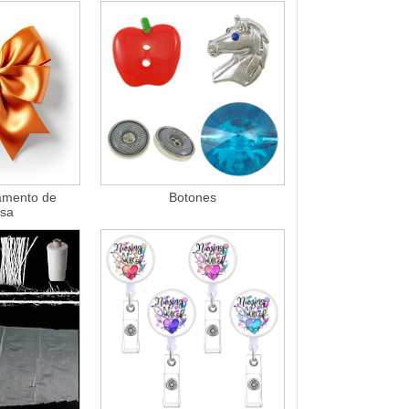
amento de
Botones
osa