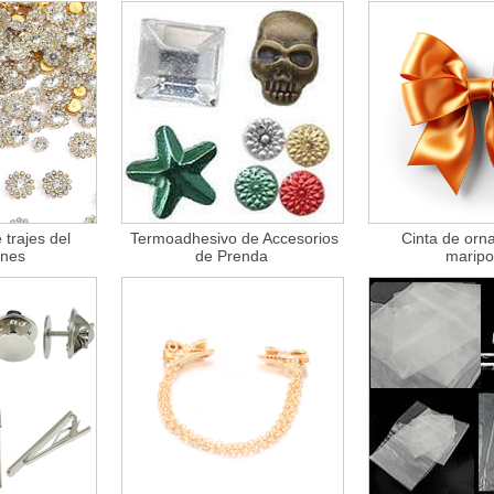
 trajes del
Termoadhesivo de Accesorios
Cinta de orn
ones
de Prenda
marip