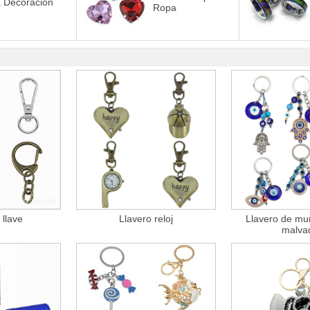
 Decoración
Ropa
 llave
Llavero reloj
Llavero de mu
malva