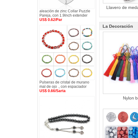
Llavero de medal
aleación de zinc Collar Puzzle
Pareja, con 1.9lnch extender
US$ 0.62/Par
La Decoración
Pulseras de cristal de murano
mal de ojo ., con espaciador
US$ 0.66/Sarta
Nylon b