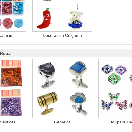
coración
Decoración Colgante
 Ropa
plásticas
Gemelos
Flor para D