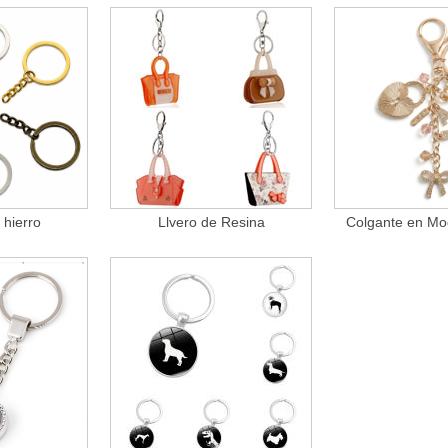
 hierro
Llvero de Resina
Colgante en Mo