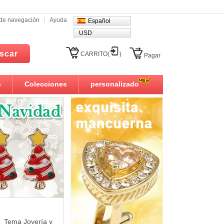
l de navegación
Ayuda
Español
USD
scar
CARRITO(
)
Pagar
s
Colecciones
personalizado
Tema Joyería y