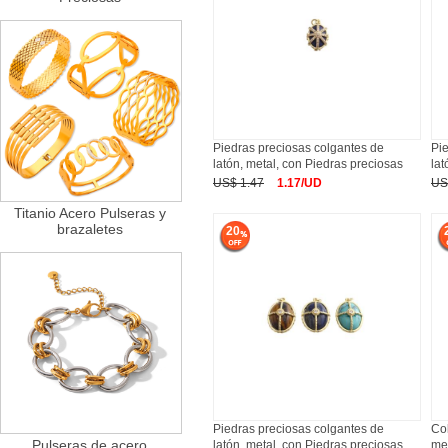
Piedras preciosas colgantes de
Pi
latón, metal, con Piedras preciosas
lat
US$ 1.47
1.17/UD
US
Titanio Acero Pulseras y
brazaletes
20
Piedras preciosas colgantes de
Col
Pulseras de acero
latón, metal, con Piedras preciosas
me