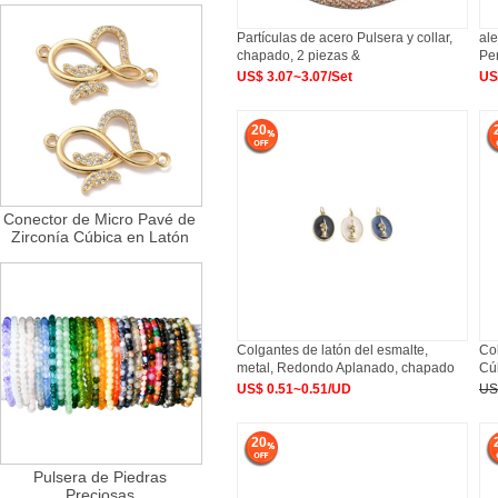
Partículas de acero Pulsera y collar,
ale
chapado, 2 piezas &
Pe
US$ 3.07~3.07/Set
US
20
Conector de Micro Pavé de
Zirconía Cúbica en Latón
Colgantes de latón del esmalte,
Co
metal, Redondo Aplanado, chapado
Cú
US$ 0.51~0.51/UD
US
20
Pulsera de Piedras
Preciosas