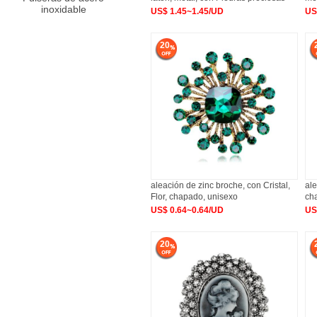
inoxidable
US$ 1.45~1.45/UD
US
20
aleación de zinc broche, con Cristal,
ale
Flor, chapado, unisexo
ch
US$ 0.64~0.64/UD
US
20