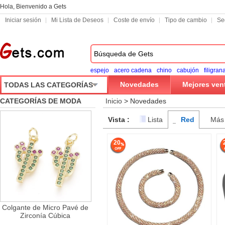
Hola, Bienvenido a Gets
Iniciar sesión
Mi Lista de Deseos
Coste de envío
Tipo de cambio
Se
espejo
acero cadena
chino
cabujón
filigran
Novedades
Mejores ven
TODAS LAS CATEGORÍAS
CATEGORÍAS DE MODA
Inicio
>
Novedades
Vista :
Lista
Red
Más
20
Colgante de Micro Pavé de
Zirconía Cúbica