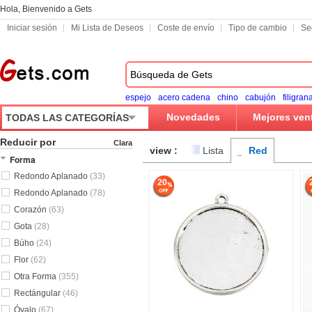
Hola, Bienvenido a Gets
Iniciar sesión
Mi Lista de Deseos
Coste de envío
Tipo de cambio
Se
espejo
acero cadena
chino
cabujón
filigran
Novedades
Mejores ven
TODAS LAS CATEGORÍAS
Reducir por
Clara
view :
Lista
Red
Forma
Redondo Aplanado
(33)
20
Redondo Aplanado
(78)
Corazón
(63)
Gota
(28)
Búho
(24)
Flor
(62)
Otra Forma
(355)
Rectángular
(46)
Óvalo
(67)