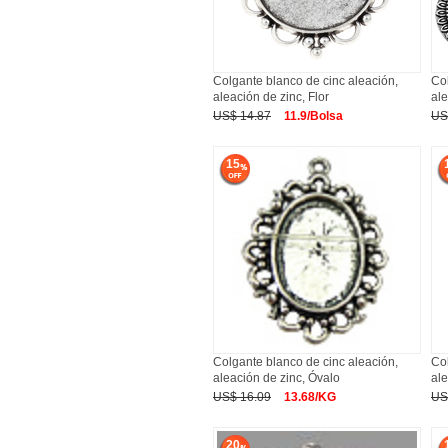
Colgante blanco de cinc aleación,
Col
aleación de zinc, Flor
al
US$ 14.87
11.9/Bolsa
US
15
Colgante blanco de cinc aleación,
Col
aleación de zinc, Óvalo
ale
US$ 16.09
13.68/KG
US
20