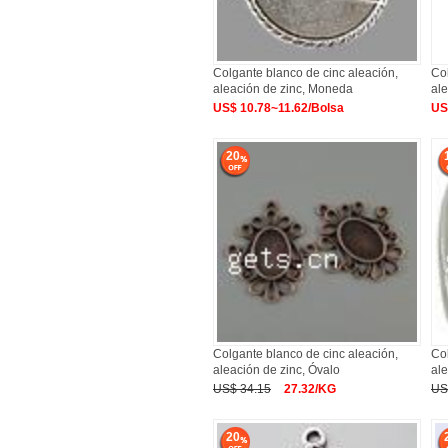
Colgante blanco de cinc aleación,
Col
aleación de zinc, Moneda
ale
US$ 10.78~11.62/Bolsa
US
20
Colgante blanco de cinc aleación,
Col
aleación de zinc, Óvalo
al
US$ 34.15
27.32/KG
US
20