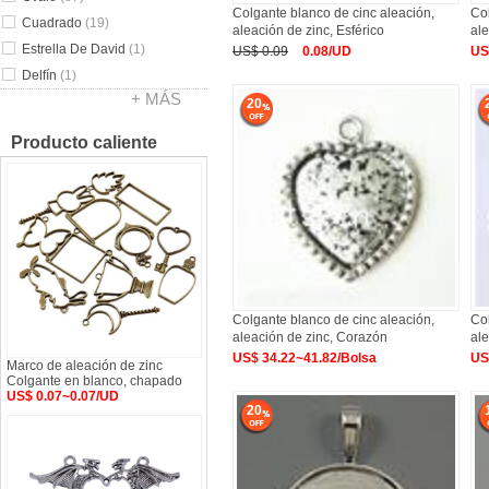
Colgante blanco de cinc aleación,
Col
Cuadrado
(19)
aleación de zinc, Esférico
ale
Estrella De David
(1)
US$ 0.09
0.08/UD
US
Delfín
(1)
+ MÁS
20
Producto caliente
Colgante blanco de cinc aleación,
Col
aleación de zinc, Corazón
ale
US$ 34.22~41.82/Bolsa
US
Marco de aleación de zinc
Colgante en blanco, chapado
US$ 0.07~0.07/UD
20