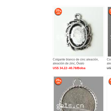
20
Colgante blanco de cinc aleación,
Col
aleación de zinc, Óvalo
ale
US$ 34.22~40.78/Bolsa
US
20