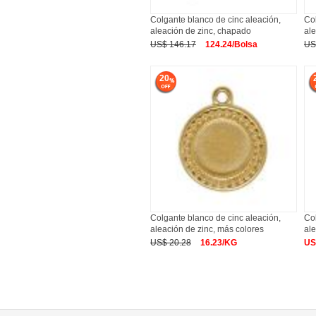
Colgante blanco de cinc aleación,
Col
aleación de zinc, chapado
ale
US$ 146.17
124.24/Bolsa
US
20
Colgante blanco de cinc aleación,
Col
aleación de zinc, más colores
ale
US$ 20.28
16.23/KG
US