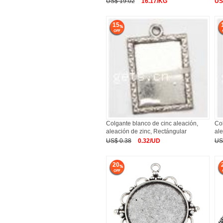
US$ 19.02
16.17/KG
US
15
Colgante blanco de cinc aleación,
Col
aleación de zinc, Rectángular
ale
US$ 0.38
0.32/UD
US
20