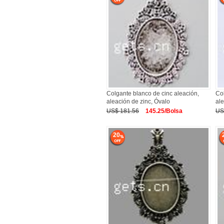
Colgante blanco de cinc aleación,
Col
aleación de zinc, Óvalo
ale
US$ 181.56
145.25/Bolsa
US
20