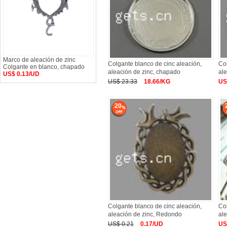
Marco de aleación de zinc
Colgante blanco de cinc aleación,
Col
Colgante en blanco, chapado
aleación de zinc, chapado
al
US$ 0.13/UD
US$ 23.33
18.66/KG
US
20
Colgante blanco de cinc aleación,
Col
aleación de zinc, Redondo
ale
US$ 0.21
0.17/UD
US