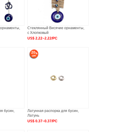
 орнаменты,
Стеклянный Висячие орнаменты,
с Хлопковый
US$ 2.22~2.22/PC
20
я бусин,
Латунная распорка для бусин,
Латунь
US$ 0.37~0.37/PC