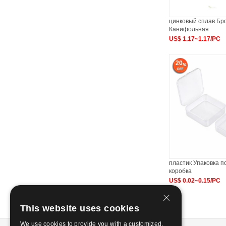
цинковый сплав Бро
Канифольная
US$ 1.17~1.17/PC
20
пластик Упаковка 
коробка
US$ 0.02~0.15/PC
This website uses cookies
We use cookies to provide you with a customized,