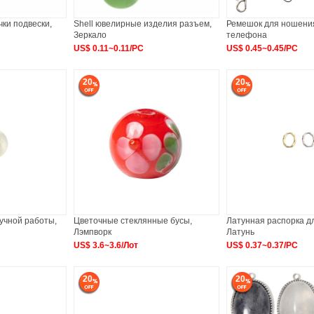
ки подвески,
Shell ювелирные изделия разъем,
Ремешок для ношени
Зеркало
телефона
US$ 0.11~0.11/PC
US$ 0.45~0.45/PC
20
20
учной работы,
Цветочные стеклянные бусы,
Латунная распорка дл
Лэмпворк
Латунь
US$ 3.6~3.6/Лот
US$ 0.37~0.37/PC
20
20