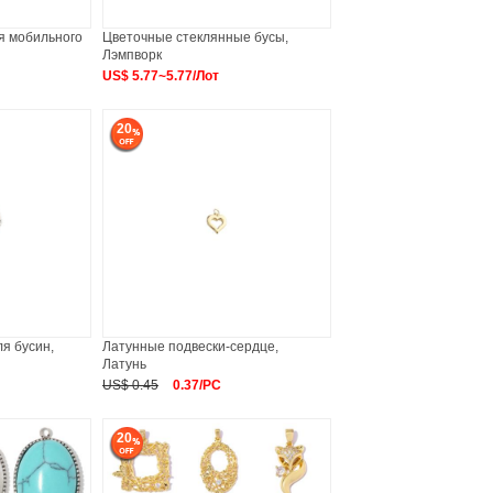
я мобильного
Цветочные стеклянные бусы,
Лэмпворк
US$ 5.77~5.77/Лот
20
я бусин,
Латунные подвески-сердце,
Латунь
US$ 0.45
0.37/PC
20