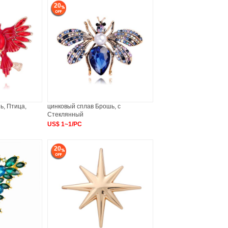
20
ь, Птица,
цинковый сплав Брошь, с
Стеклянный
US$ 1~1/PC
20