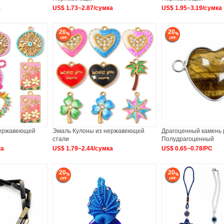
а
US$ 1.73~2.87/сумка
US$ 1.95~3.19/сумка
20
20
нержавеющей
Эмаль Кулоны из нержавеющей
Драгоценный камень 
стали
Полудрагоценный
ка
US$ 1.79~2.44/сумка
US$ 0.65~0.78/PC
20
20