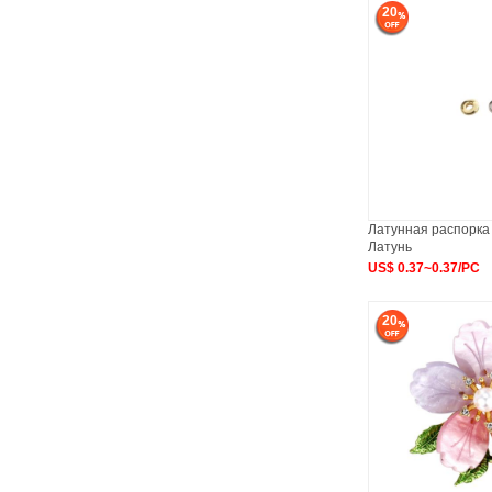
20
Латунная распорка 
Латунь
US$ 0.37~0.37/PC
20