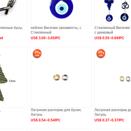
лянные бусы,
нейлон Висячие орнаменты, с
Стеклянный Висячие
Стеклянный
с цинковый
nd
US$ 3.05~3.05/PC
US$ 0.55~0.69/PC
20
20
,
Латунная распорка для бусин,
Латунная распорка дл
Латунь
Латунь
US$ 0.54~0.54/PC
US$ 0.37~0.37/PC