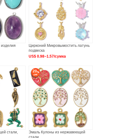
 изделия
Цирконий Микровымостить латунь
подвеска
US$ 0.98~1.57/сумка
20
ей стали,
Эмаль Кулоны из нержавеющей
стали