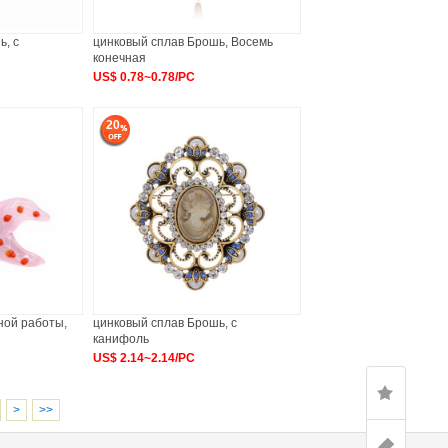
ь, с
цинковый сплав Брошь, Восемь
конечная
US$ 0.78~0.78/PC
20
ной работы,
цинковый сплав Брошь, с
канифоль
US$ 2.14~2.14/PC
>
>>