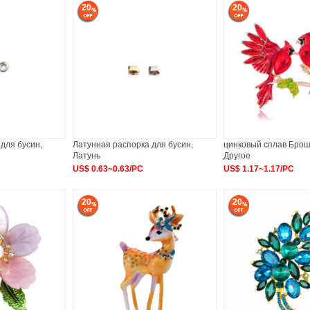
20
20
для бусин,
Латунная распорка для бусин,
цинковый сплав Брош
Латунь
Другое
US$ 0.63~0.63/PC
US$ 1.17~1.17/PC
20
20