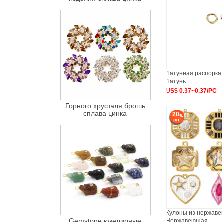
Латунная распорка 
Латунь
US$ 0.37~0.37/PC
Горного хрусталя брошь
сплава цинка
20
Кулоны из нержаве
Gemstone ювелирные
Нержавеющая