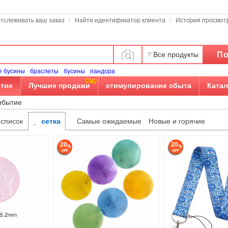
отслеживать ваш заказ
Найти идентификатор клиента
История просмот
По
Все продукты
е бусины
браслеты
бусины
пандора
тие
Лучшие продажи
стимулирование сбыта
Катал
ибытие
список
сетка
Самые ожидаемые
Новые и горячие
20
20