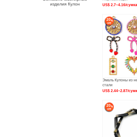
изделия Кулон
US$ 2.7~4.16/сумк
20
Эмаль Кулоны из 
стали
US$ 2.44~2.87/сум
20