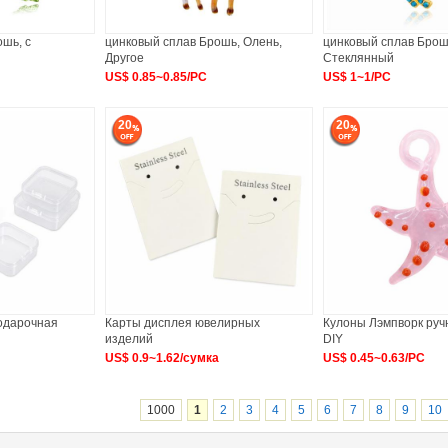
шь, с
цинковый сплав Брошь, Олень,
цинковый сплав Брош
Другое
Стеклянный
US$ 0.85~0.85/PC
US$ 1~1/PC
20
20
подарочная
Карты дисплея ювелирных
Кулоны Лэмпворк руч
изделий
DIY
US$ 0.9~1.62/сумка
US$ 0.45~0.63/PC
1000
1
2
3
4
5
6
7
8
9
10