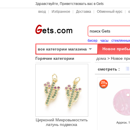
Здравствуйте, Приветствовать вас в Gets
вход
Избранное
Доставка
Обменный курс
бисер
часы
стеклянны
Новое прибы
все категории магазина
Горячие категории
дома
>
Новое пр
смотреть :
20
Цирконий Микровымостить
латунь подвеска