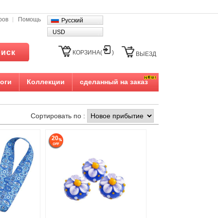
ров
Помощь
Русский
USD
иск
КОРЗИНА(
)
ВЫЕЗД
оги
Коллекции
сделанный на заказ
Сортировать по :
20