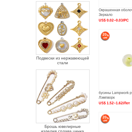
Окрашенная оболоч
Зеркало
US$ 0.02~0.03/PC
20
Подвески из нержавеющей
стали
бусины Lampwork р
Лэмпворк
US$ 1.52~1.62/Лот
20
Брошь ювелирные
изделия сплава цинка