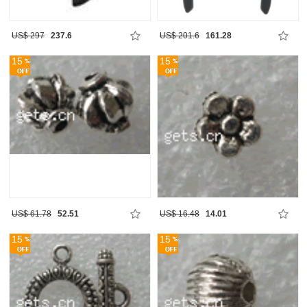
US$ 297
237.6
US$ 201.6
161.28
15
15
US$ 61.78
52.51
US$ 16.48
14.01
15
15