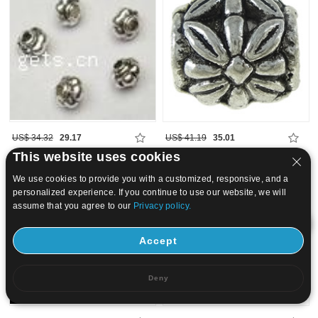
US$ 34.32
29.17
US$ 41.19
35.01
This website uses cookies
15
20
We use cookies to provide you with a customized, responsive, and a
personalized experience. If you continue to use our website, we will
assume that you agree to our
Privacy policy.
Accept
Deny