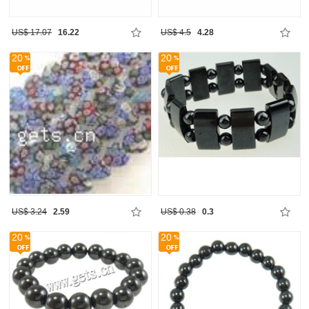
US$ 17.07
16.22
US$ 4.5
4.28
20
20
US$ 3.24
2.59
US$ 0.38
0.3
20
20