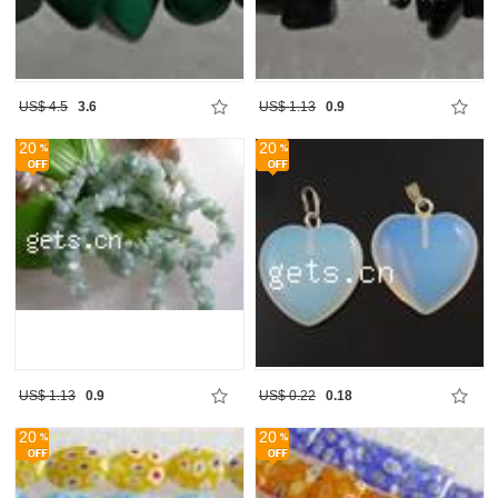
US$ 4.5
3.6
US$ 1.13
0.9
20
20
US$ 1.13
0.9
US$ 0.22
0.18
20
20