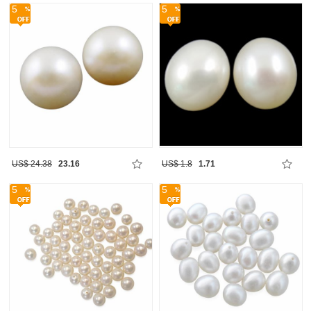
5
5
US$ 24.38
23.16
US$ 1.8
1.71
5
5