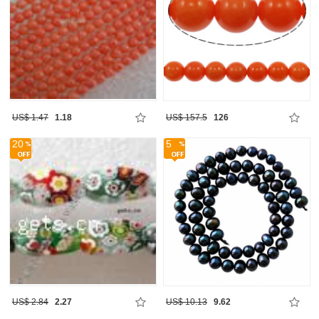
US$ 1.47
1.18
US$ 157.5
126
20
5
US$ 2.84
2.27
US$ 10.13
9.62