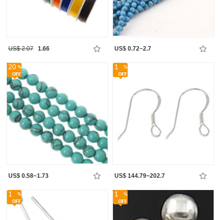
US$ 2.07
1.66
US$ 0.72~2.7
20
1
US$ 0.58~1.73
US$ 144.79~202.7
1
1