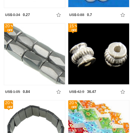
US$ 0.34
0.27
US$ 0.88
0.7
20
15
US$ 1.05
0.84
US$ 42.9
36.47
20
20