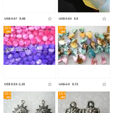
US$ 0.57
0.46
US$ 5.63
4.5
20
20
US$ 0.53~1.16
US$ 0.9
0.72
15
15