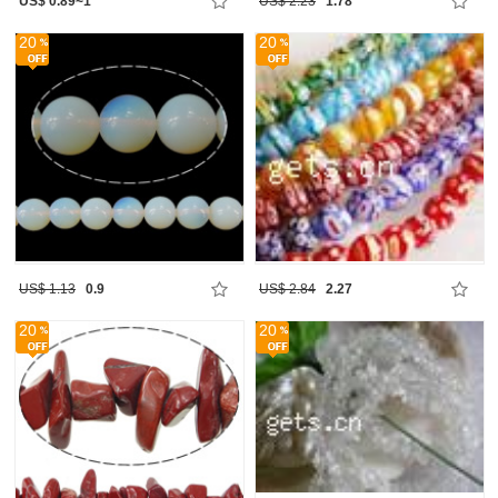
US$ 0.89~1
US$ 2.23
1.78
20
20
US$ 1.13
0.9
US$ 2.84
2.27
20
20