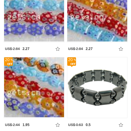
US$ 2.84
2.27
US$ 2.84
2.27
20
20
US$ 2.44
1.95
US$ 0.63
0.5