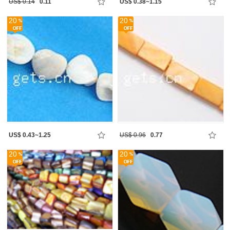
US$ 0.14
0.11
US$ 0.38~1.15
20
20
US$ 0.43~1.25
US$ 0.96
0.77
20
20