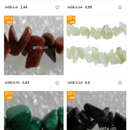
US$ 1.8
1.44
US$ 1.24
0.99
20
20
US$ 0.79
0.63
US$ 1.13
0.9
20
20