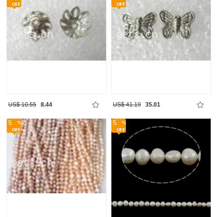
US$ 10.55
8.44
US$ 41.19
35.01
5
5