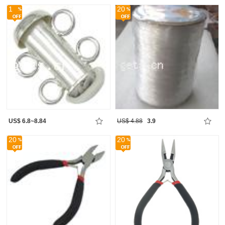
1
20
US$ 6.8~8.84
US$ 4.88
3.9
20
20