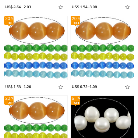
US$ 2.54
2.03
US$ 1.54~3.08
20
20
US$ 1.58
1.26
US$ 0.72~1.09
20
5