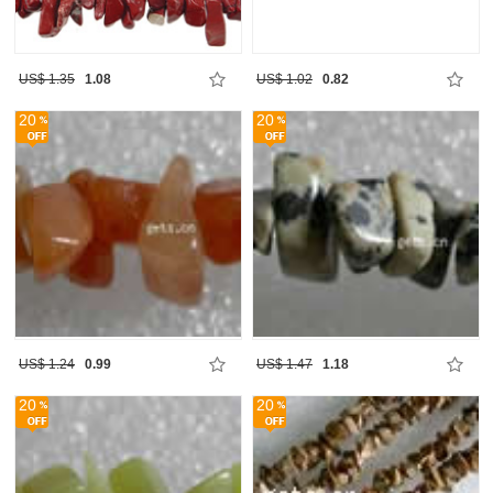
US$ 1.35
1.08
US$ 1.02
0.82
20
20
US$ 1.24
0.99
US$ 1.47
1.18
20
20