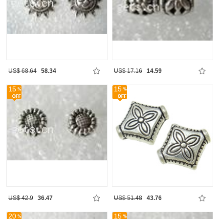
US$ 68.64
58.34
US$ 17.16
14.59
15
15
US$ 42.9
36.47
US$ 51.48
43.76
20
15