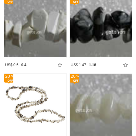
US$ 0.5
0.4
US$ 1.47
1.18
20
20