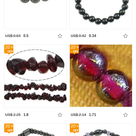
US$ 0.63
0.5
US$ 0.42
0.34
20
20
US$ 2.25
1.8
US$ 2.14
1.71
20
20