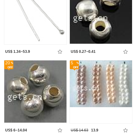
US$ 1.34~53.9
US$ 0.27~0.41
20
5
US$ 6~14.04
US$ 14.63
13.9