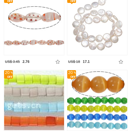
US$ 3.45
2.76
US$ 18
17.1
20
20