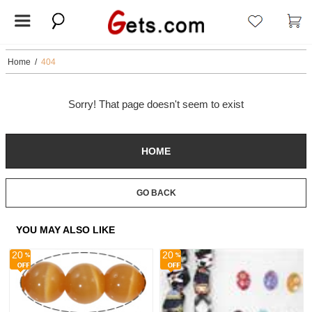
Home
/
404
Sorry! That page doesn't seem to exist
HOME
GO BACK
YOU MAY ALSO LIKE
20
20