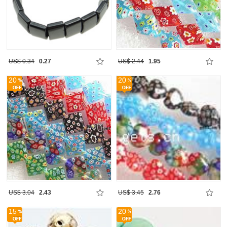
US$ 0.34
0.27
US$ 2.44
1.95
20
20
US$ 3.04
2.43
US$ 3.45
2.76
15
20