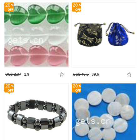
20
20
US$ 2.37
1.9
US$ 49.5
39.6
20
20