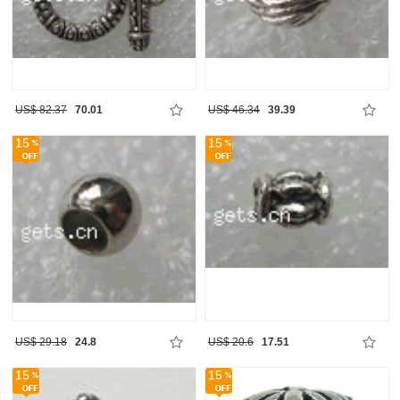
US$ 82.37
70.01
US$ 46.34
39.39
15
15
US$ 29.18
24.8
US$ 20.6
17.51
15
15