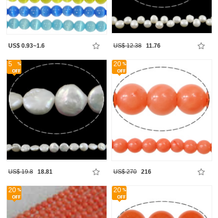
US$ 0.93~1.6
US$ 12.38
11.76
5
20
US$ 19.8
18.81
US$ 270
216
20
20