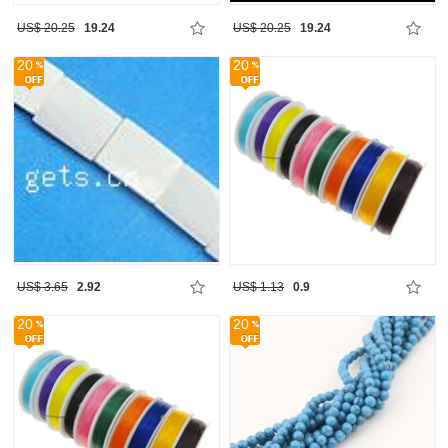
US$ 20.25
19.24
US$ 20.25
19.24
20
20
US$ 3.65
2.92
US$ 1.13
0.9
20
20