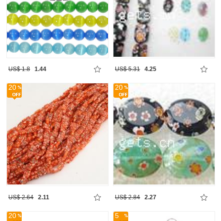
US$ 1.8
1.44
US$ 5.31
4.25
20
20
US$ 2.64
2.11
US$ 2.84
2.27
20
5