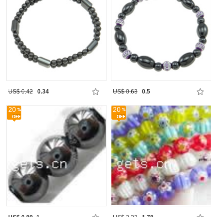
US$ 0.42
0.34
US$ 0.63
0.5
20
20