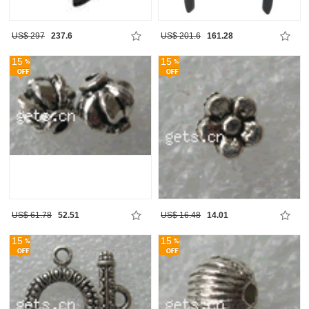
US$ 297
237.6
US$ 201.6
161.28
15
15
US$ 61.78
52.51
US$ 16.48
14.01
15
15