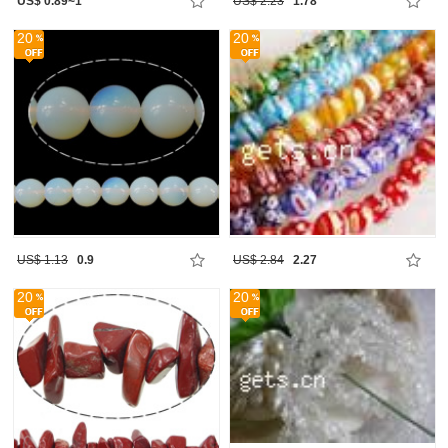
US$ 0.89~1
US$ 2.23
1.78
20
20
US$ 1.13
0.9
US$ 2.84
2.27
20
20