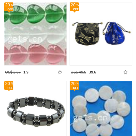
20
20
US$ 2.37
1.9
US$ 49.5
39.6
20
20