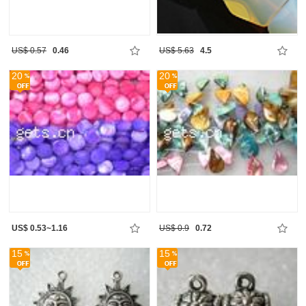
US$ 0.57
0.46
US$ 5.63
4.5
20
20
US$ 0.53~1.16
US$ 0.9
0.72
15
15