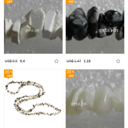
US$ 0.5
0.4
US$ 1.47
1.18
20
20