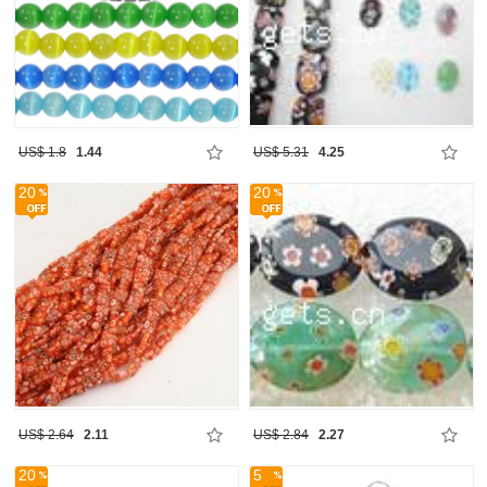
US$ 1.8
1.44
US$ 5.31
4.25
20
20
US$ 2.64
2.11
US$ 2.84
2.27
20
5