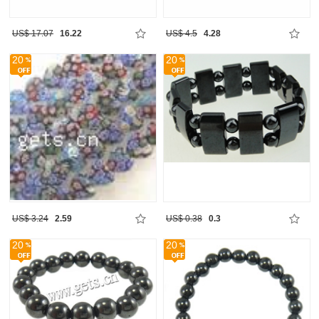
US$ 17.07
16.22
US$ 4.5
4.28
20
20
US$ 3.24
2.59
US$ 0.38
0.3
20
20