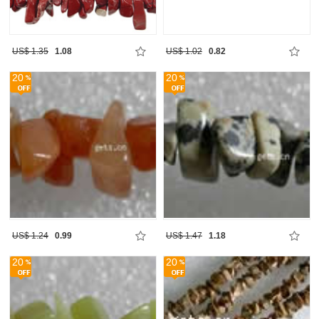
US$ 1.35
1.08
US$ 1.02
0.82
20
20
US$ 1.24
0.99
US$ 1.47
1.18
20
20