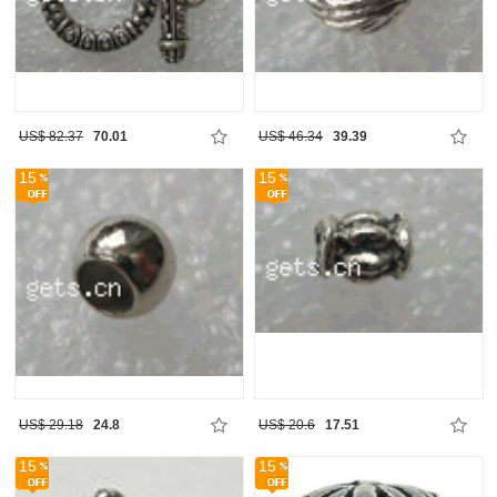
US$ 82.37
70.01
US$ 46.34
39.39
15
15
US$ 29.18
24.8
US$ 20.6
17.51
15
15