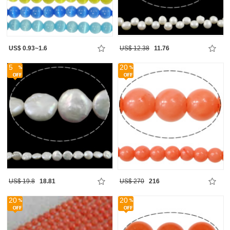
US$ 0.93~1.6
US$ 12.38
11.76
5
20
US$ 19.8
18.81
US$ 270
216
20
20