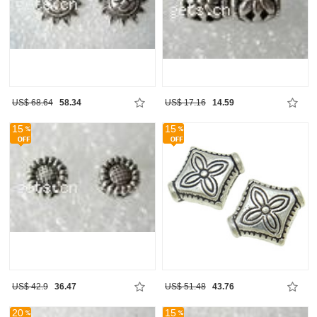
US$ 68.64
58.34
US$ 17.16
14.59
15
15
US$ 42.9
36.47
US$ 51.48
43.76
20
15