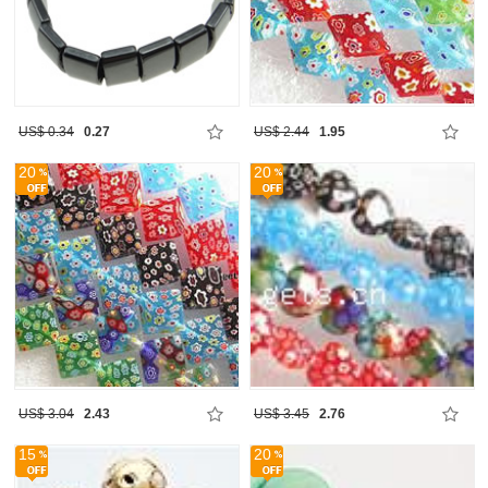
US$ 0.34
0.27
US$ 2.44
1.95
20
20
US$ 3.04
2.43
US$ 3.45
2.76
15
20