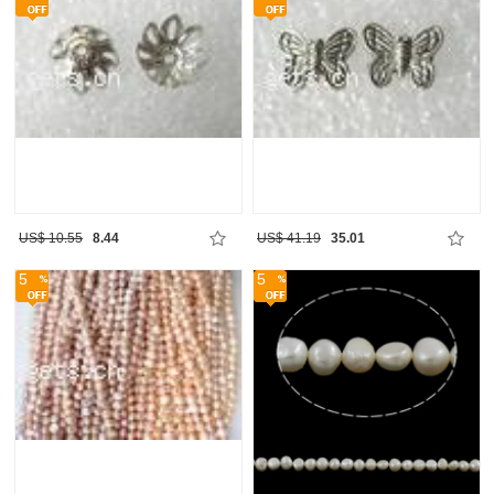
US$ 10.55
8.44
US$ 41.19
35.01
5
5