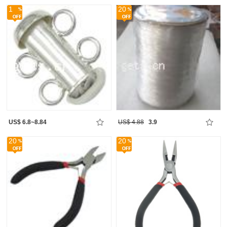
1
20
US$ 6.8~8.84
US$ 4.88
3.9
20
20