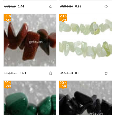
US$ 1.8
1.44
US$ 1.24
0.99
20
20
US$ 0.79
0.63
US$ 1.13
0.9
20
20