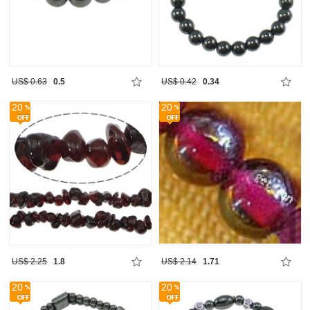
US$ 0.63
0.5
US$ 0.42
0.34
20
20
US$ 2.25
1.8
US$ 2.14
1.71
20
20