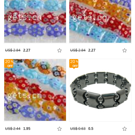
US$ 2.84
2.27
US$ 2.84
2.27
20
20
US$ 2.44
1.95
US$ 0.63
0.5