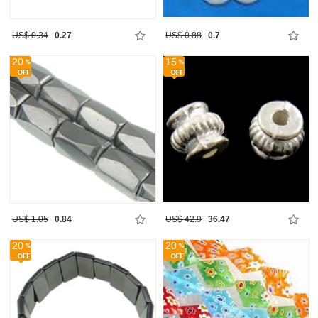
US$ 0.34
0.27
US$ 0.88
0.7
20
15
US$ 1.05
0.84
US$ 42.9
36.47
20
20