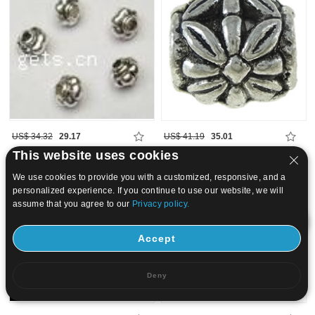
US$ 34.32
29.17
US$ 41.19
35.01
This website uses cookies
15
20
We use cookies to provide you with a customized, responsive, and a
personalized experience. If you continue to use our website, we will
assume that you agree to our
Privacy policy.
Accept
Deny