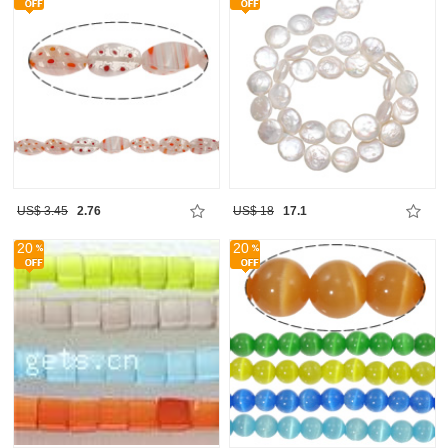
US$ 3.45
2.76
US$ 18
17.1
20
20