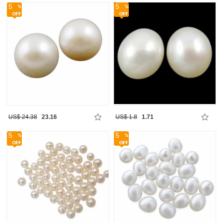
5
5
US$ 24.38
23.16
US$ 1.8
1.71
5
5