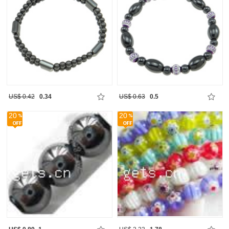
US$ 0.42
0.34
US$ 0.63
0.5
20
20