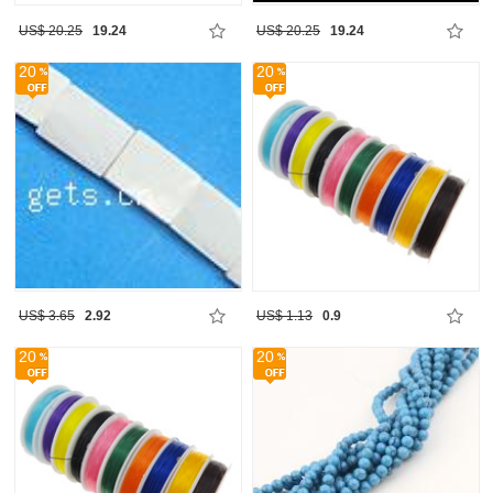
US$ 20.25
19.24
US$ 20.25
19.24
20
20
US$ 3.65
2.92
US$ 1.13
0.9
20
20