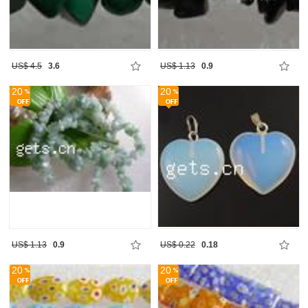
US$ 4.5
3.6
US$ 1.13
0.9
20
20
US$ 1.13
0.9
US$ 0.22
0.18
20
20