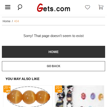
Home
/
404
Sorry! That page doesn't seem to exist
HOME
GO BACK
YOU MAY ALSO LIKE
20
20