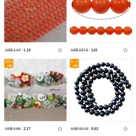
US$ 1.47
1.18
US$ 157.5
126
20
5
US$ 2.84
2.27
US$ 10.13
9.62