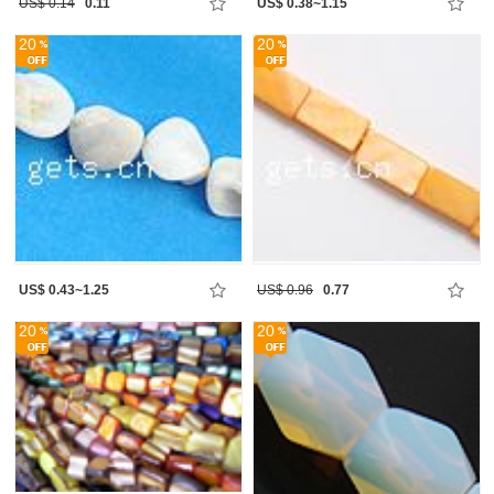
US$ 0.14
0.11
US$ 0.38~1.15
20
20
US$ 0.43~1.25
US$ 0.96
0.77
20
20