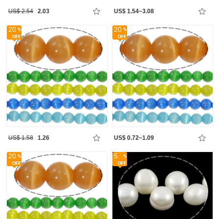
US$ 2.54
2.03
US$ 1.54~3.08
20
20
US$ 1.58
1.26
US$ 0.72~1.09
20
5