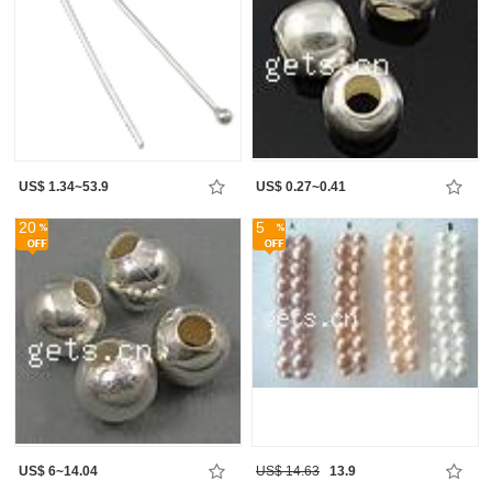
US$ 1.34~53.9
US$ 0.27~0.41
20
5
US$ 6~14.04
US$ 14.63
13.9