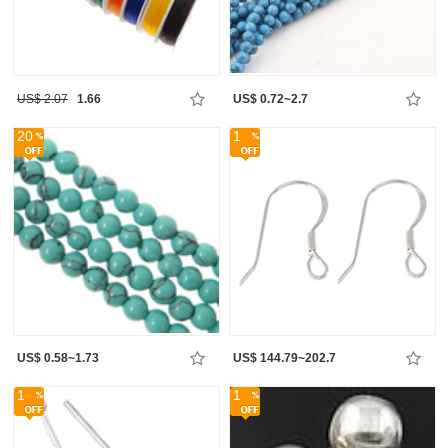
US$ 2.07
1.66
US$ 0.72~2.7
20
1
US$ 0.58~1.73
US$ 144.79~202.7
1
1