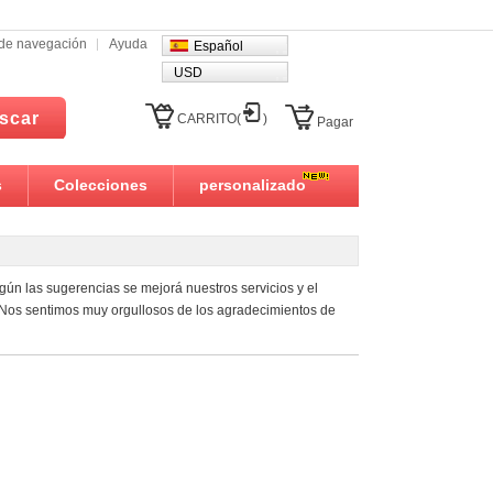
l de navegación
Ayuda
Español
USD
scar
CARRITO(
)
Pagar
s
Colecciones
personalizado
gún las sugerencias se mejorá nuestros servicios y el
. Nos sentimos muy orgullosos de los agradecimientos de