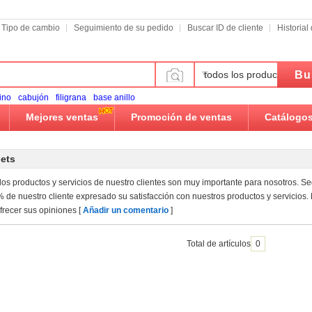
Tipo de cambio
Seguimiento de su pedido
Buscar ID de cliente
Historia
Bu
todos los productos
ino
cabujón
filigrana
base anillo
Mejores ventas
Promoción de ventas
Catálogo
ets
os productos y servicios de nuestro clientes son muy importante para nosotros. Se
% de nuestro cliente expresado su satisfacción con nuestros productos y servicios
ofrecer sus opiniones [
Añadir un comentario
]
Total de artículos
0