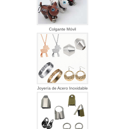
Colgante Móvil
Joyería de Acero Inoxidable