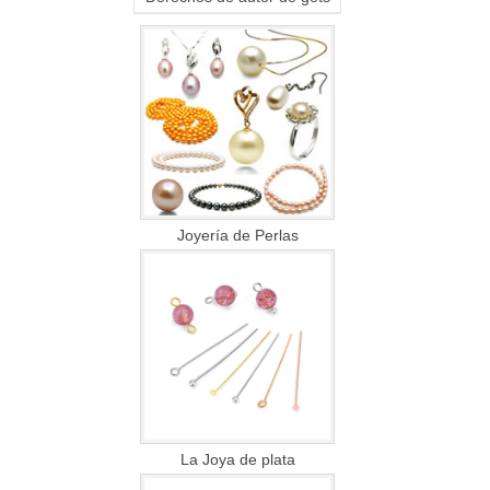
Joyería de Perlas
La Joya de plata