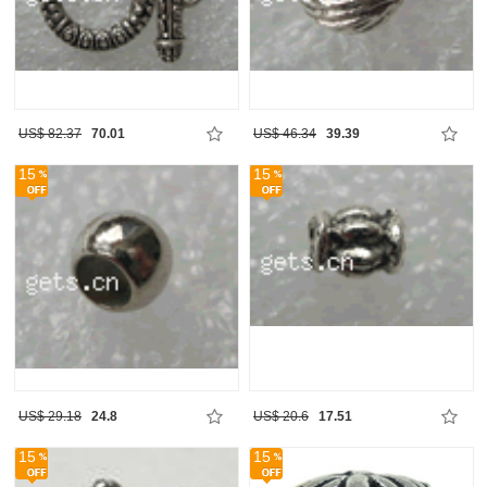
US$ 82.37
70.01
US$ 46.34
39.39
15
15
US$ 29.18
24.8
US$ 20.6
17.51
15
15