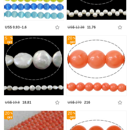
US$ 0.93~1.6
US$ 12.38
11.76
5
20
US$ 19.8
18.81
US$ 270
216
20
20