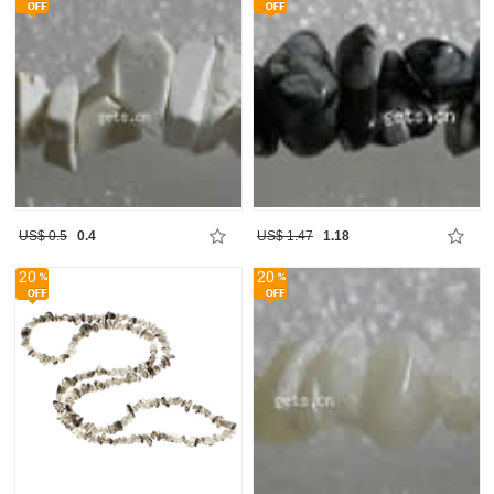
US$ 0.5
0.4
US$ 1.47
1.18
20
20