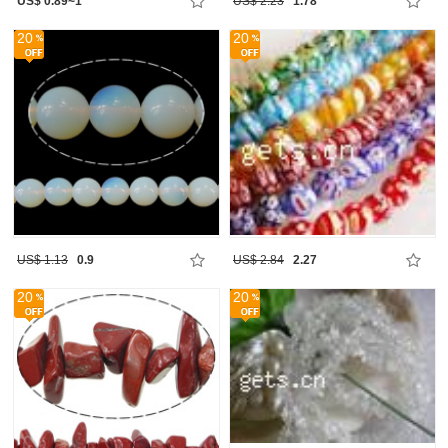
US$ 0.89~1
US$ 2.23
1.78
20
20
US$ 1.13
0.9
US$ 2.84
2.27
20
20