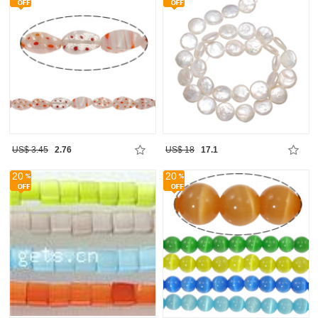
US$ 3.45
2.76
US$ 18
17.1
20
20