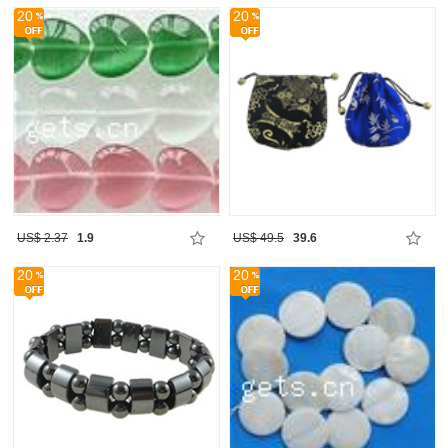
20
20
US$ 2.37
1.9
US$ 49.5
39.6
20
20