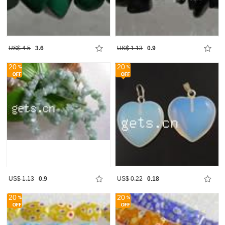
US$ 4.5
3.6
US$ 1.13
0.9
20
20
US$ 1.13
0.9
US$ 0.22
0.18
20
20