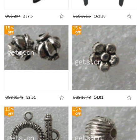
US$ 297
237.6
US$ 201.6
161.28
15
15
US$ 61.78
52.51
US$ 16.48
14.01
15
15