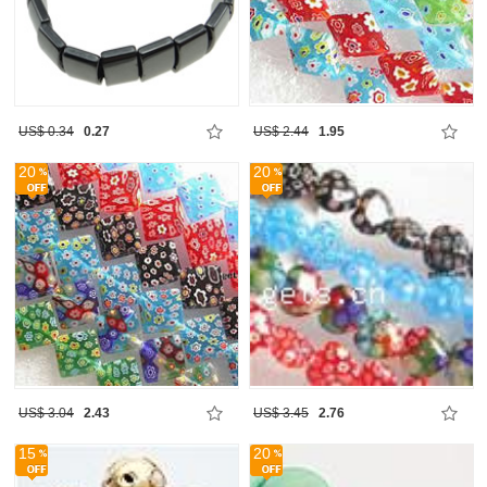
US$ 0.34
0.27
US$ 2.44
1.95
20
20
US$ 3.04
2.43
US$ 3.45
2.76
15
20