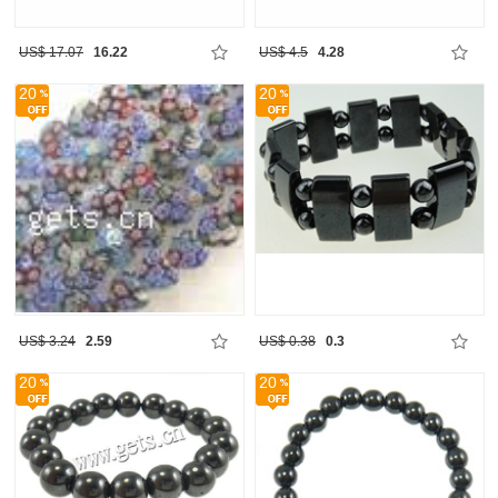
US$ 17.07
16.22
US$ 4.5
4.28
20
20
US$ 3.24
2.59
US$ 0.38
0.3
20
20