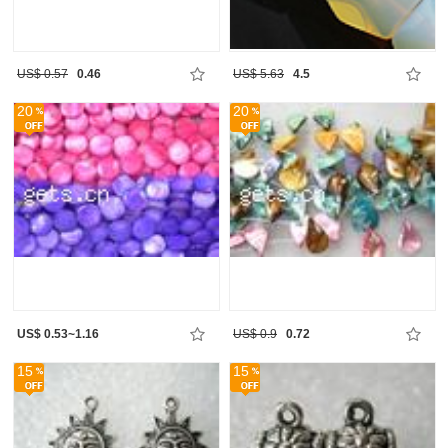
US$ 0.57
0.46
US$ 5.63
4.5
20
20
US$ 0.53~1.16
US$ 0.9
0.72
15
15