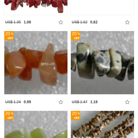
US$ 1.35
1.08
US$ 1.02
0.82
20
20
US$ 1.24
0.99
US$ 1.47
1.18
20
20