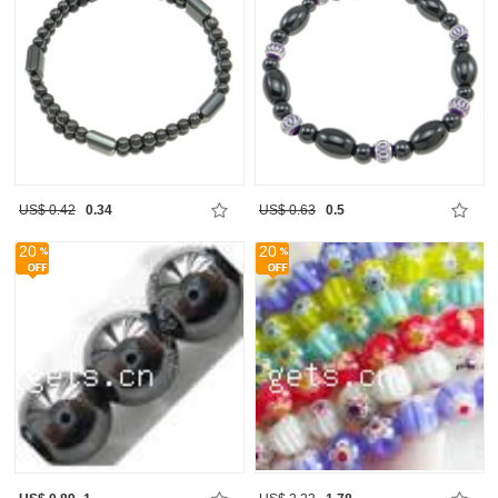
US$ 0.42
0.34
US$ 0.63
0.5
20
20