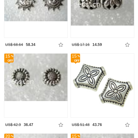
US$ 68.64
58.34
US$ 17.16
14.59
15
15
US$ 42.9
36.47
US$ 51.48
43.76
20
15