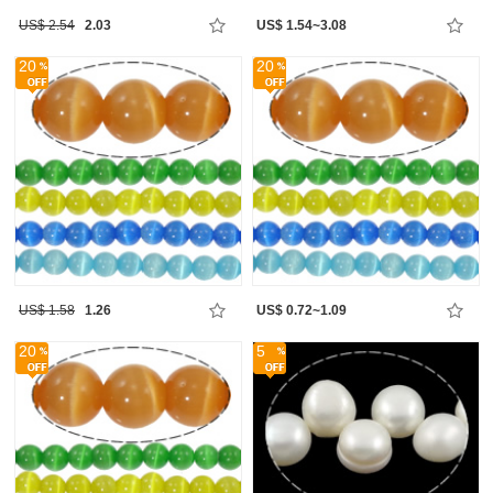
US$ 2.54
2.03
US$ 1.54~3.08
20
20
US$ 1.58
1.26
US$ 0.72~1.09
20
5