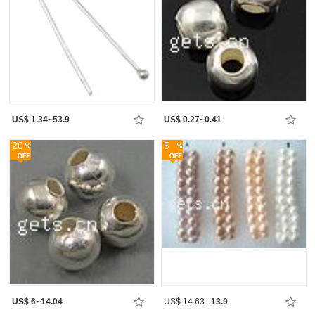
US$ 1.34~53.9
US$ 0.27~0.41
20
5
US$ 6~14.04
US$ 14.63
13.9