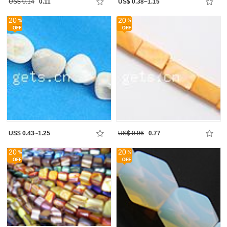
US$ 0.14
0.11
US$ 0.38~1.15
20
20
US$ 0.43~1.25
US$ 0.96
0.77
20
20