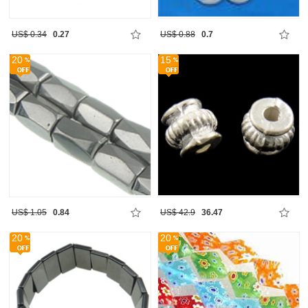
US$ 0.34
0.27
US$ 0.88
0.7
20
15
US$ 1.05
0.84
US$ 42.9
36.47
20
20