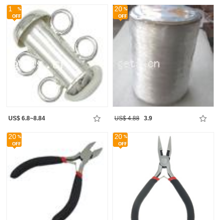
1
20
US$ 6.8~8.84
US$ 4.88
3.9
20
20