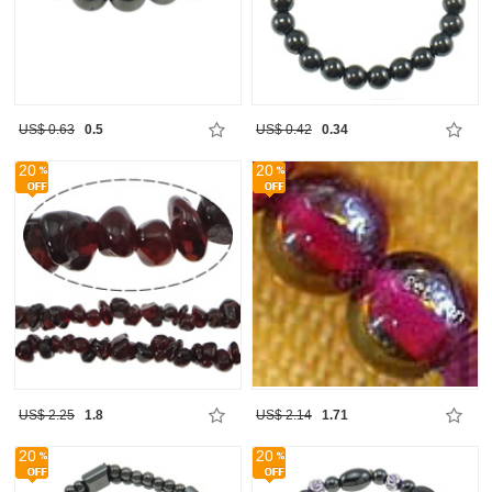
US$ 0.63
0.5
US$ 0.42
0.34
20
20
US$ 2.25
1.8
US$ 2.14
1.71
20
20