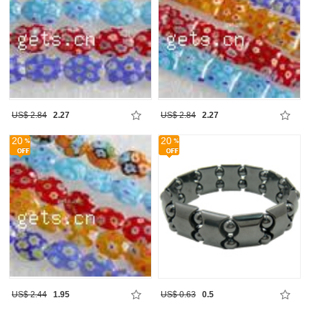
US$ 2.84
2.27
US$ 2.84
2.27
20
20
US$ 2.44
1.95
US$ 0.63
0.5