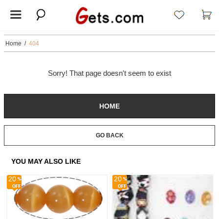
Home
/
404
Sorry! That page doesn't seem to exist
HOME
GO BACK
YOU MAY ALSO LIKE
20
20