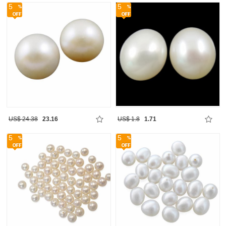
5
5
US$ 24.38
23.16
US$ 1.8
1.71
5
5