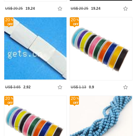
US$ 20.25
19.24
US$ 20.25
19.24
20
20
US$ 3.65
2.92
US$ 1.13
0.9
20
20