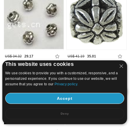
US$ 34.32
29.17
US$ 41.19
35.01
This website uses cookies
15
20
We use cookies to provide you with a customized, responsive, and a
personalized experience. If you continue to use our website, we will
assume that you agree to our
Privacy policy.
Accept
Deny