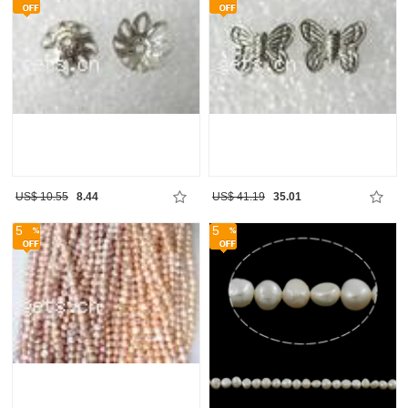
US$ 10.55
8.44
US$ 41.19
35.01
5
5