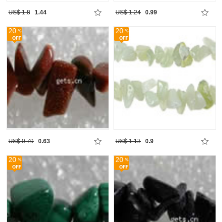
US$ 1.8
1.44
US$ 1.24
0.99
20
20
US$ 0.79
0.63
US$ 1.13
0.9
20
20