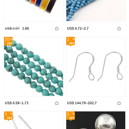
US$ 2.07
1.66
US$ 0.72~2.7
20
1
US$ 0.58~1.73
US$ 144.79~202.7
1
1