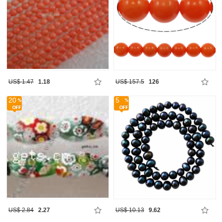
US$ 1.47
1.18
US$ 157.5
126
20
5
US$ 2.84
2.27
US$ 10.13
9.62