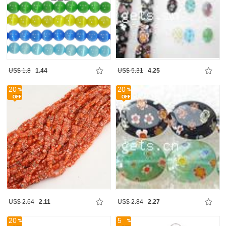
US$ 1.8
1.44
US$ 5.31
4.25
20
20
US$ 2.64
2.11
US$ 2.84
2.27
20
5