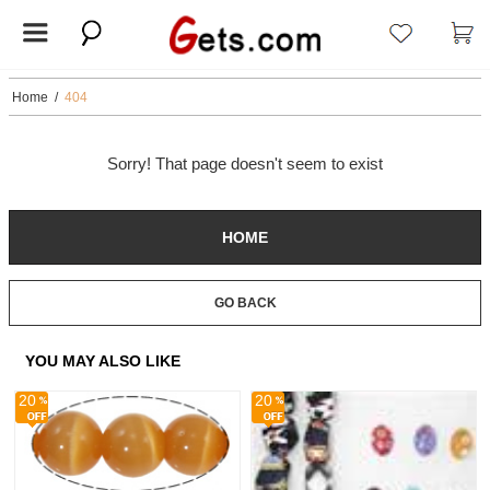
Home
/
404
Sorry! That page doesn't seem to exist
HOME
GO BACK
YOU MAY ALSO LIKE
20
20