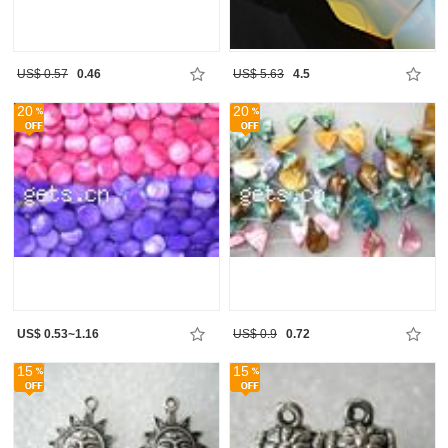
US$ 0.57
0.46
US$ 5.63
4.5
20
20
US$ 0.53~1.16
US$ 0.9
0.72
15
15