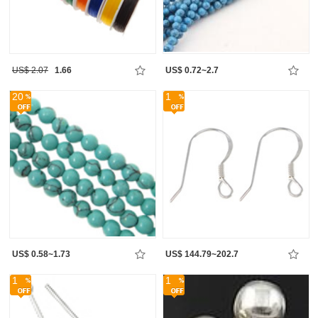
US$ 2.07
1.66
US$ 0.72~2.7
20
1
US$ 0.58~1.73
US$ 144.79~202.7
1
1