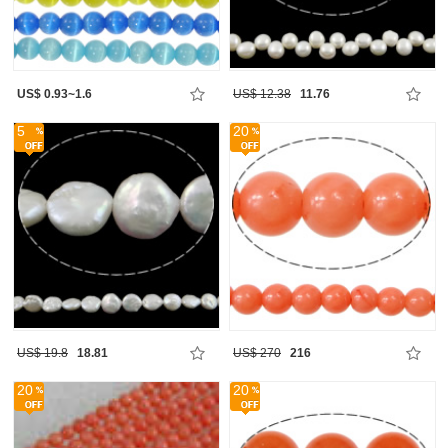
US$ 0.93~1.6
US$ 12.38
11.76
5
20
US$ 19.8
18.81
US$ 270
216
20
20