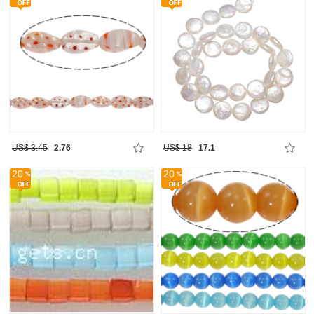
US$ 3.45
2.76
US$ 18
17.1
20
20