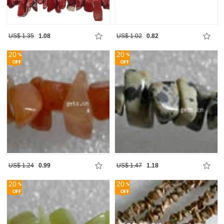
US$ 1.35
1.08
US$ 1.02
0.82
20
20
US$ 1.24
0.99
US$ 1.47
1.18
20
20