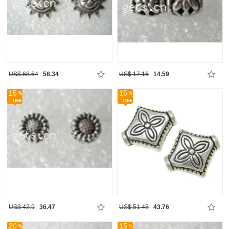
US$ 68.64
58.34
US$ 17.16
14.59
15
15
US$ 42.9
36.47
US$ 51.48
43.76
20
15