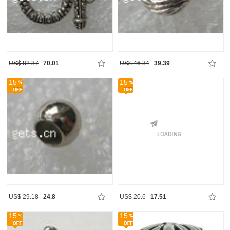
US$ 82.37
70.01
US$ 46.34
39.39
15
15
US$ 29.18
24.8
US$ 20.6
17.51
15
15