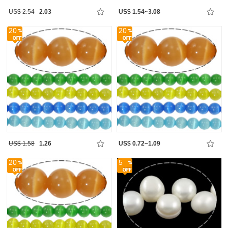
US$ 2.54
2.03
US$ 1.54~3.08
20
20
US$ 1.58
1.26
US$ 0.72~1.09
20
5