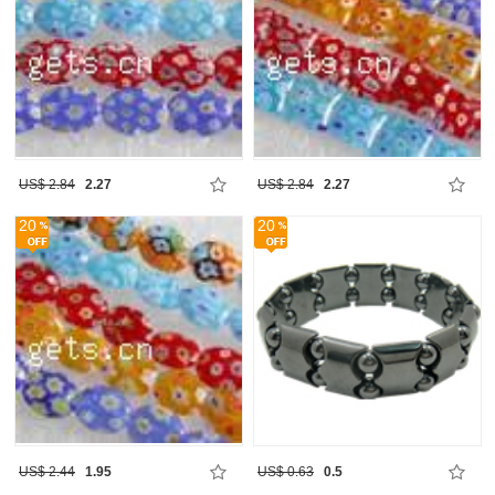
US$ 2.84
2.27
US$ 2.84
2.27
20
20
US$ 2.44
1.95
US$ 0.63
0.5