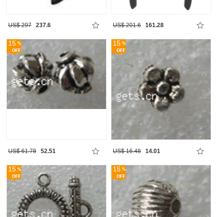
US$ 297
237.6
US$ 201.6
161.28
15
15
US$ 61.78
52.51
US$ 16.48
14.01
15
15