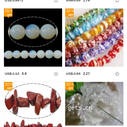
US$ 0.89~1
US$ 2.23
1.78
20
20
US$ 1.13
0.9
US$ 2.84
2.27
20
20