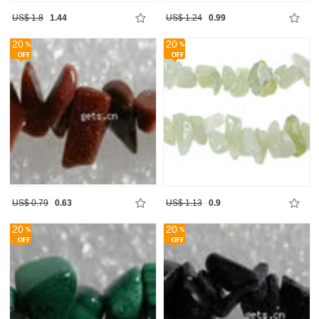
US$ 1.8
1.44
US$ 1.24
0.99
20
20
US$ 0.79
0.63
US$ 1.13
0.9
20
20