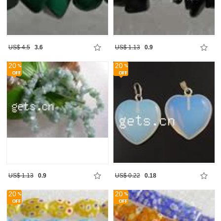
US$ 4.5
3.6
US$ 1.13
0.9
20
20
US$ 1.13
0.9
US$ 0.22
0.18
20
20