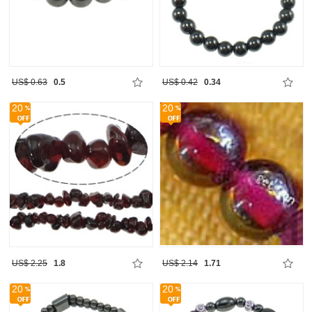
US$ 0.63
0.5
US$ 0.42
0.34
20
20
US$ 2.25
1.8
US$ 2.14
1.71
20
20