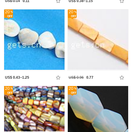
US$ 0.14
0.11
US$ 0.38~1.15
20
20
US$ 0.43~1.25
US$ 0.96
0.77
20
20