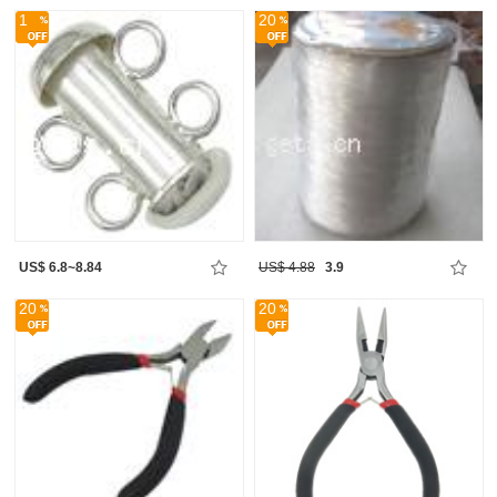
1
20
US$ 6.8~8.84
US$ 4.88
3.9
20
20