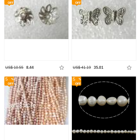
US$ 10.55
8.44
US$ 41.19
35.01
5
5