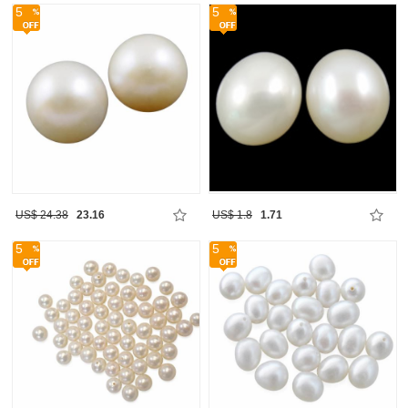
5
5
US$ 24.38
23.16
US$ 1.8
1.71
5
5