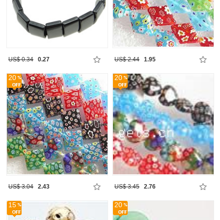
US$ 0.34
0.27
US$ 2.44
1.95
20
20
US$ 3.04
2.43
US$ 3.45
2.76
15
20