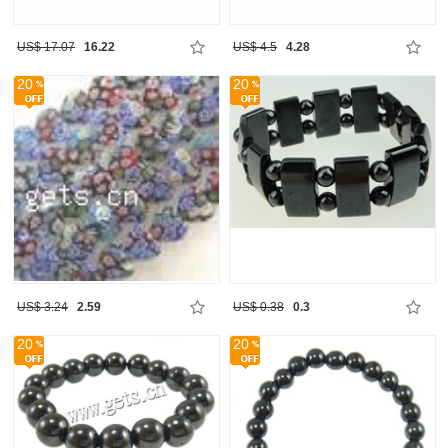
US$ 17.07
16.22
US$ 4.5
4.28
20
20
US$ 3.24
2.59
US$ 0.38
0.3
20
20