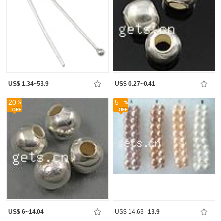
US$ 1.34~53.9
US$ 0.27~0.41
20
5
US$ 6~14.04
US$ 14.63
13.9