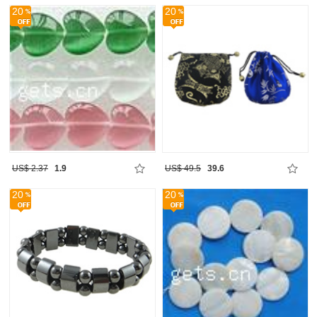
20
20
US$ 2.37
1.9
US$ 49.5
39.6
20
20