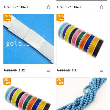
US$ 20.25
19.24
US$ 20.25
19.24
20
20
US$ 3.65
2.92
US$ 1.13
0.9
20
20