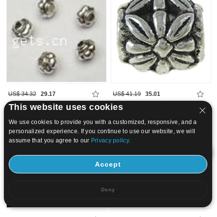
US$ 34.32
29.17
US$ 41.19
35.01
This website uses cookies
15
20
We use cookies to provide you with a customized, responsive, and a
personalized experience. If you continue to use our website, we will
assume that you agree to our
Privacy policy.
Accept
Deny