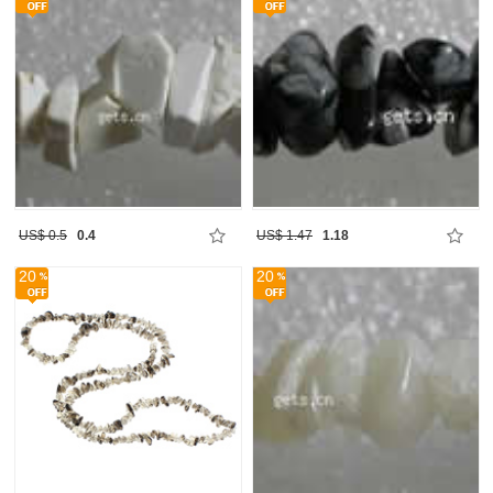
US$ 0.5
0.4
US$ 1.47
1.18
20
20