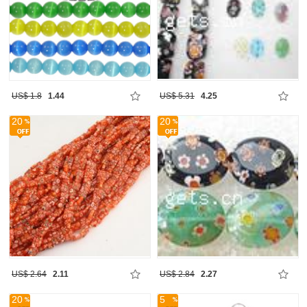
US$ 1.8
1.44
US$ 5.31
4.25
20
20
US$ 2.64
2.11
US$ 2.84
2.27
20
5