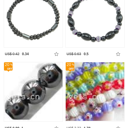
US$ 0.42
0.34
US$ 0.63
0.5
20
20