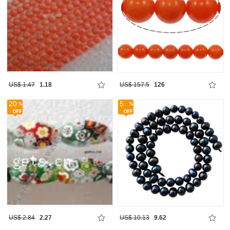
US$ 1.47
1.18
US$ 157.5
126
20
5
US$ 2.84
2.27
US$ 10.13
9.62