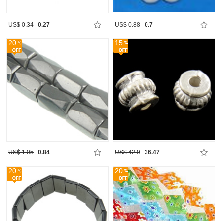
US$ 0.34
0.27
US$ 0.88
0.7
20
15
US$ 1.05
0.84
US$ 42.9
36.47
20
20