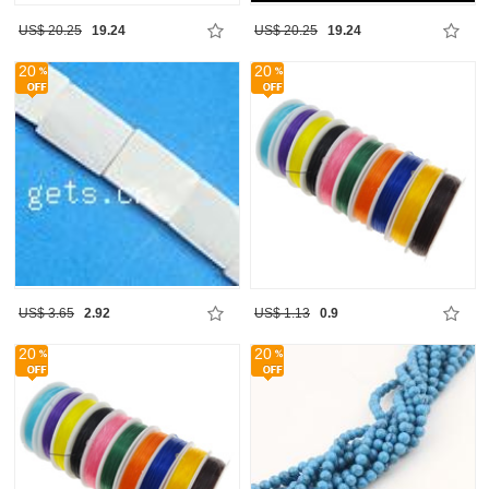
US$ 20.25
19.24
US$ 20.25
19.24
20
20
US$ 3.65
2.92
US$ 1.13
0.9
20
20