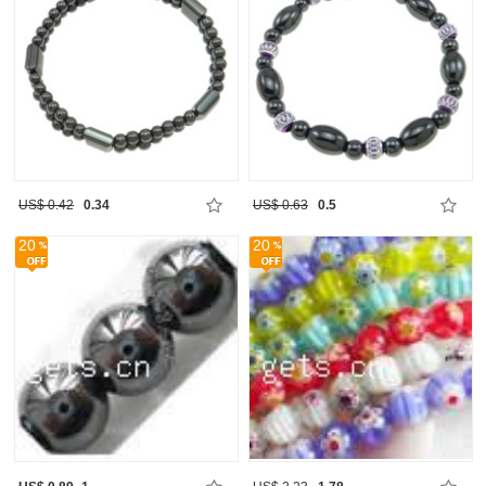
US$ 0.42
0.34
US$ 0.63
0.5
20
20