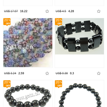
US$ 17.07
16.22
US$ 4.5
4.28
20
20
US$ 3.24
2.59
US$ 0.38
0.3
20
20