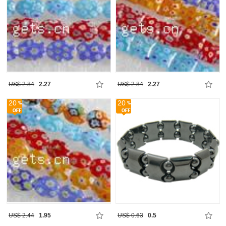
US$ 2.84
2.27
US$ 2.84
2.27
20
20
US$ 2.44
1.95
US$ 0.63
0.5