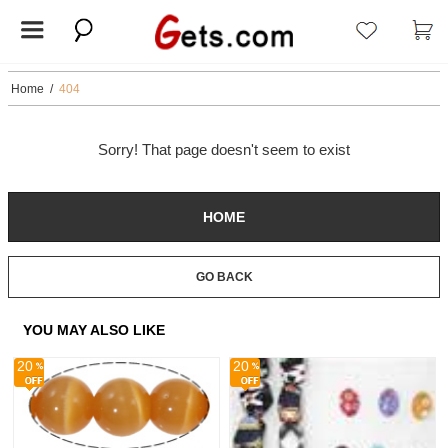
Home
/
404
Sorry! That page doesn't seem to exist
HOME
GO BACK
YOU MAY ALSO LIKE
20
20