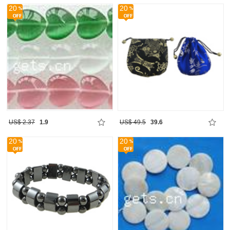
20
20
US$ 2.37
1.9
US$ 49.5
39.6
20
20