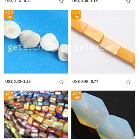
US$ 0.14
0.11
US$ 0.38~1.15
20
20
US$ 0.43~1.25
US$ 0.96
0.77
20
20