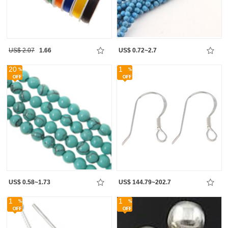
US$ 2.07
1.66
US$ 0.72~2.7
20
1
US$ 0.58~1.73
US$ 144.79~202.7
1
1