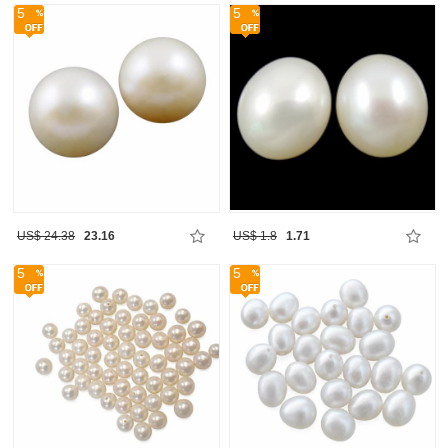
5
5
US$ 24.38
23.16
US$ 1.8
1.71
5
5