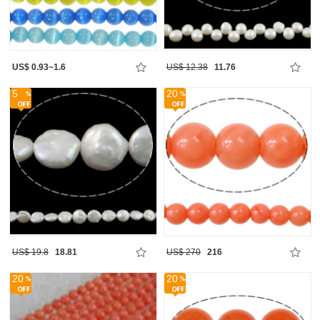
US$ 0.93~1.6
US$ 12.38
11.76
5
20
US$ 19.8
18.81
US$ 270
216
20
20