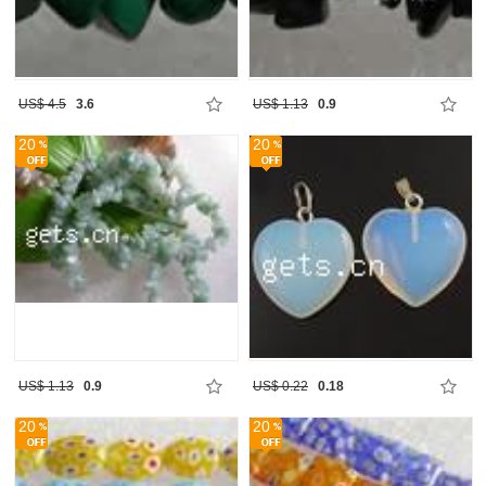
US$ 4.5
3.6
US$ 1.13
0.9
20
20
US$ 1.13
0.9
US$ 0.22
0.18
20
20