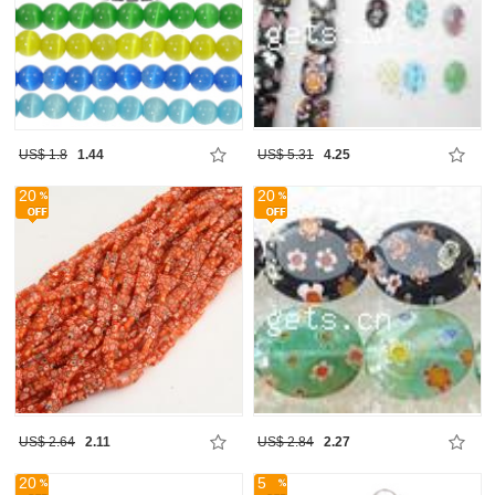
US$ 1.8
1.44
US$ 5.31
4.25
20
20
US$ 2.64
2.11
US$ 2.84
2.27
20
5