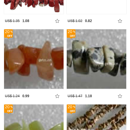
US$ 1.35
1.08
US$ 1.02
0.82
20
20
US$ 1.24
0.99
US$ 1.47
1.18
20
20