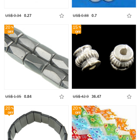
US$ 0.34
0.27
US$ 0.88
0.7
20
15
US$ 1.05
0.84
US$ 42.9
36.47
20
20