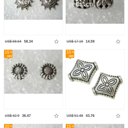
US$ 68.64
58.34
US$ 17.16
14.59
15
15
US$ 42.9
36.47
US$ 51.48
43.76
20
15