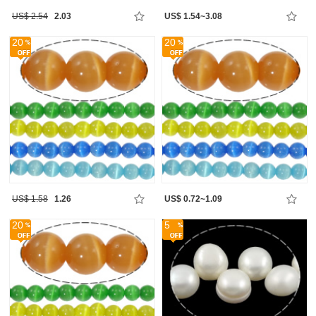
US$ 2.54
2.03
US$ 1.54~3.08
20
20
US$ 1.58
1.26
US$ 0.72~1.09
20
5