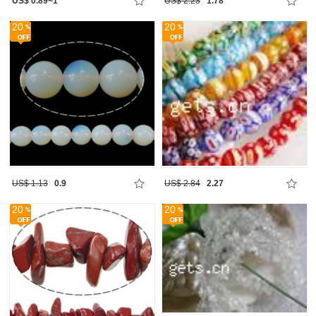
US$ 0.89~1
US$ 2.23
1.78
20
20
US$ 1.13
0.9
US$ 2.84
2.27
20
20