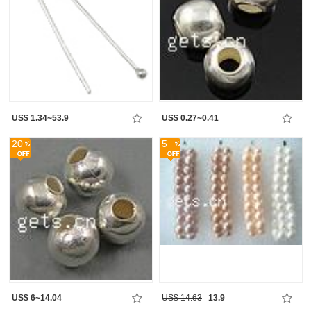
US$ 1.34~53.9
US$ 0.27~0.41
20
5
US$ 6~14.04
US$ 14.63
13.9