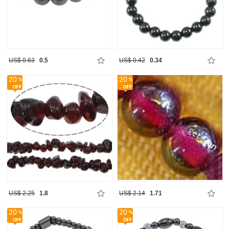
US$ 0.63
0.5
US$ 0.42
0.34
20
20
US$ 2.25
1.8
US$ 2.14
1.71
20
20