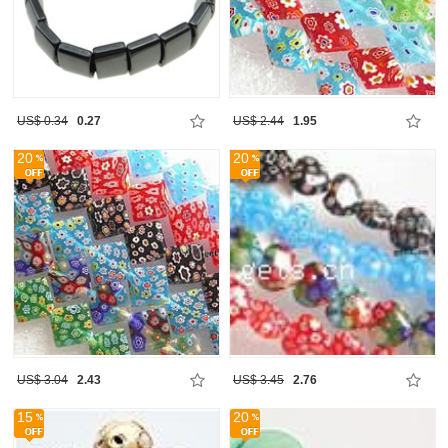
US$ 0.34
0.27
US$ 2.44
1.95
20
20
US$ 3.04
2.43
US$ 3.45
2.76
15
20