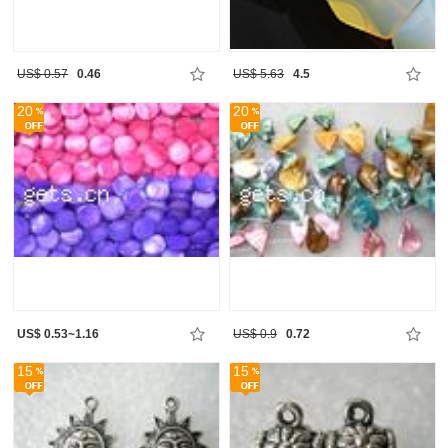
US$ 0.57
0.46
US$ 5.63
4.5
20
20
US$ 0.53~1.16
US$ 0.9
0.72
15
15