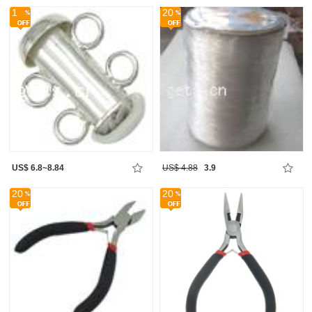
1
20
US$ 6.8~8.84
US$ 4.88
3.9
20
20