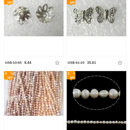
US$ 10.55
8.44
US$ 41.19
35.01
5
5