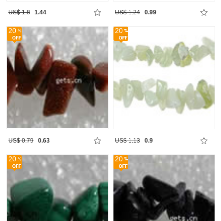
US$ 1.8
1.44
US$ 1.24
0.99
20
20
US$ 0.79
0.63
US$ 1.13
0.9
20
20