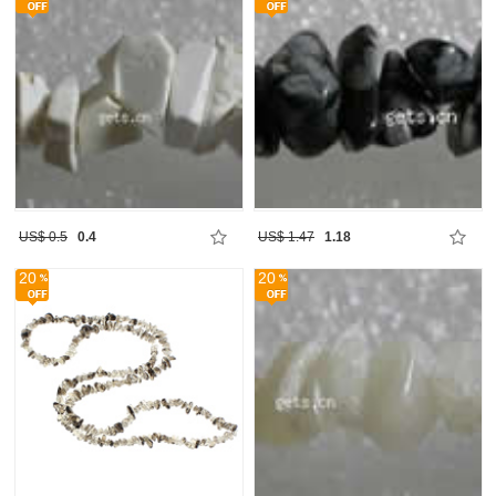
US$ 0.5
0.4
US$ 1.47
1.18
20
20