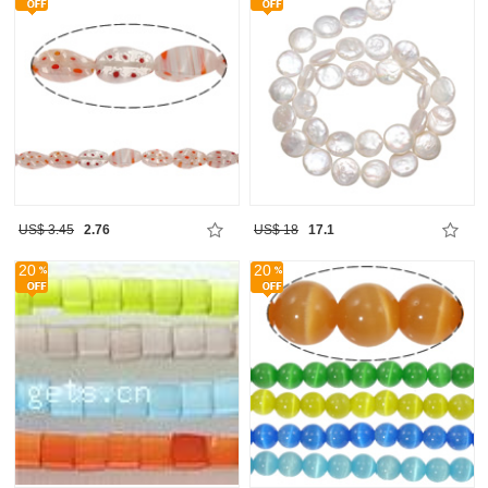
US$ 3.45
2.76
US$ 18
17.1
20
20