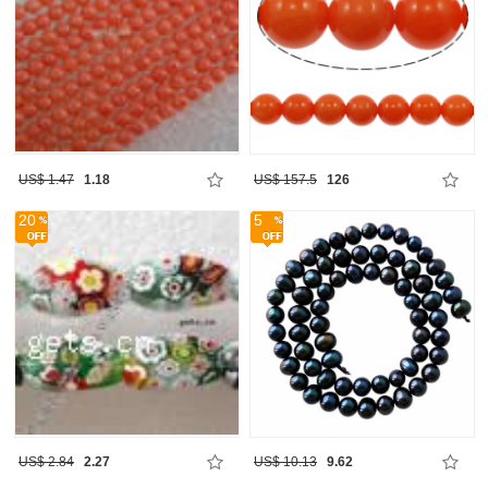
US$ 1.47
1.18
US$ 157.5
126
20
5
US$ 2.84
2.27
US$ 10.13
9.62