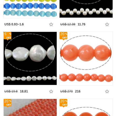
US$ 0.93~1.6
US$ 12.38
11.76
5
20
US$ 19.8
18.81
US$ 270
216
20
20