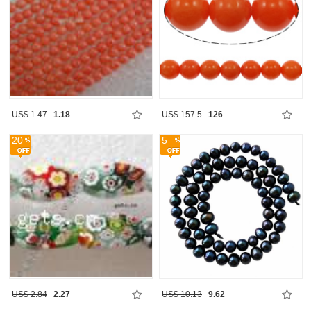
US$ 1.47
1.18
US$ 157.5
126
20
5
US$ 2.84
2.27
US$ 10.13
9.62