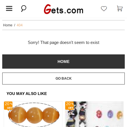
Home
/
404
Sorry! That page doesn't seem to exist
HOME
GO BACK
YOU MAY ALSO LIKE
20
20