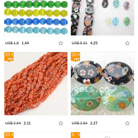
US$ 1.8
1.44
US$ 5.31
4.25
20
20
US$ 2.64
2.11
US$ 2.84
2.27
20
5