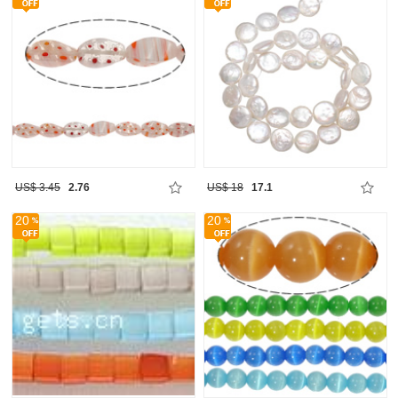
US$ 3.45
2.76
US$ 18
17.1
20
20