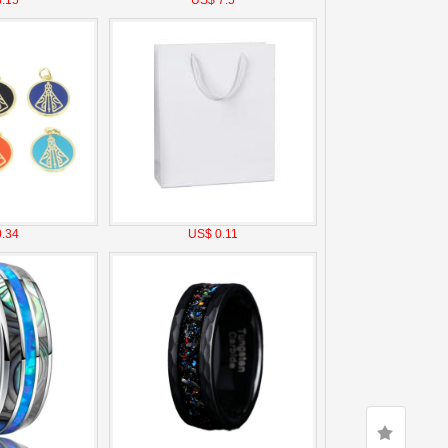
.15
US$ 7.5
.34
US$ 0.11