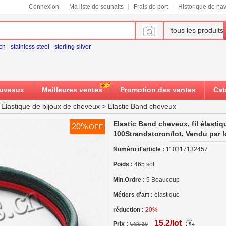
Connexion
Ma liste de souhaits
Frais de port
Historique de nav
tous les produits
ch
stainless steel
sterling silver
ouveaux
Meilleures ventes
Promotion des ventes
Cat
>
Élastique de bijoux de cheveux
>
Elastic Band cheveux
Elastic Band cheveux, fil élasti
20%
OFF
100Strandstoron/lot, Vendu par l
Numéro d'article :
110317132457
Poids :
465 sol
Min.Ordre :
5 Beaucoup
Métiers d'art :
élastique
réduction :
20%
15.2/lot
Prix :
US$ 19