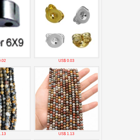
.02
US$ 0.03
.13
US$ 1.13