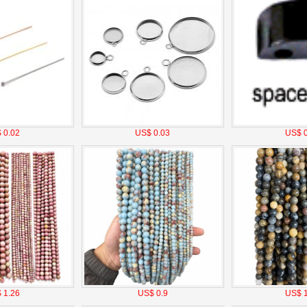
 0.02
US$ 0.03
US$ 0
 1.26
US$ 0.9
US$ 1