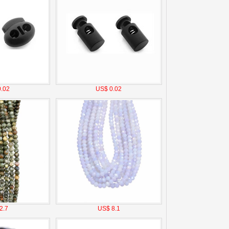
.02
US$ 0.02
2.7
US$ 8.1