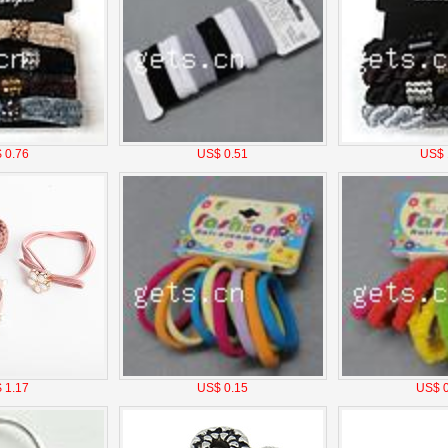
 0.76
US$ 0.51
US$ 
 1.17
US$ 0.15
US$ 0