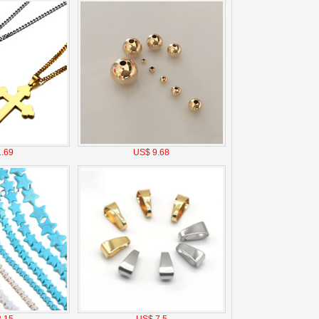
.69
US$ 9.68