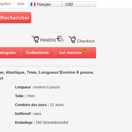
igation
Aide
Français
USD
Rechercher
PANIER(
)
Checkout
alogues
Collections
sur mesure
que, élastique, 7mm, Longueur:Environ 6 pouce,
ot
Longueur :
environ 6 pouce
Taille :
7mm
Conduire des jours :
15 Jours
Inoffensif :
sans
Emballage :
100 Strandstoron/lot