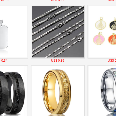
 10.13
US$ 3.27
US$ 3
 0.34
US$ 0.35
US$ 0