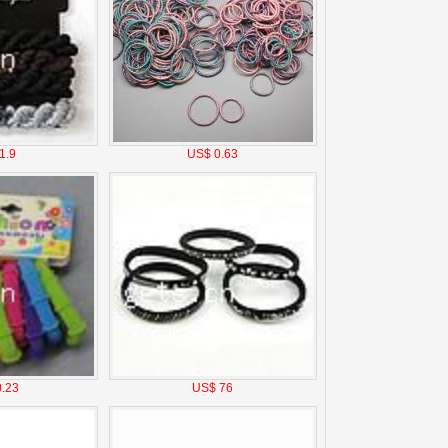
1.9
US$ 0.63
.23
US$ 76