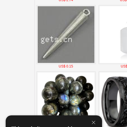
US$ 2.74
US$
US$ 0.15
US$