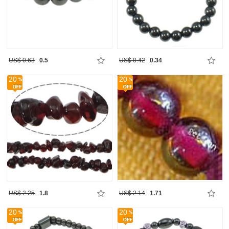
US$ 0.63
0.5
US$ 0.42
0.34
20
20
US$ 2.25
1.8
US$ 2.14
1.71
20
20