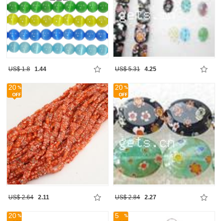
US$ 1.8
1.44
US$ 5.31
4.25
20
20
US$ 2.64
2.11
US$ 2.84
2.27
20
5