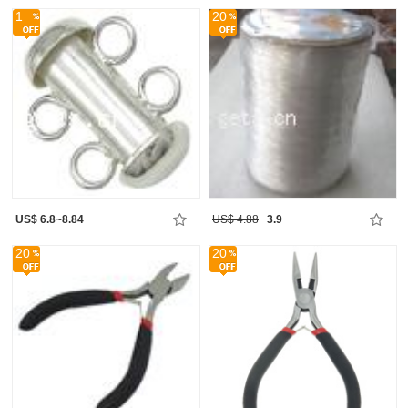
1
20
US$ 6.8~8.84
US$ 4.88
3.9
20
20