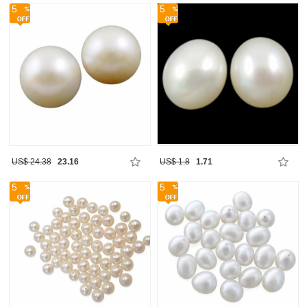
5
5
US$ 24.38
23.16
US$ 1.8
1.71
5
5