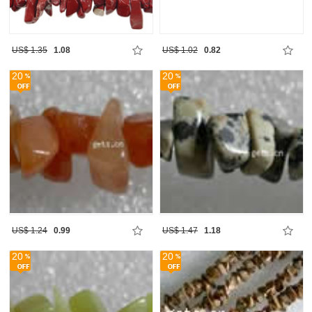
US$ 1.35
1.08
US$ 1.02
0.82
20
20
US$ 1.24
0.99
US$ 1.47
1.18
20
20