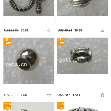
US$ 82.37
70.01
US$ 46.34
39.39
15
15
US$ 29.18
24.8
US$ 20.6
17.51
15
15