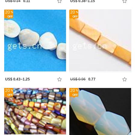
US$ 0.14
0.11
US$ 0.38~1.15
20
20
US$ 0.43~1.25
US$ 0.96
0.77
20
20