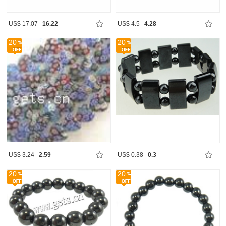
US$ 17.07
16.22
US$ 4.5
4.28
20
20
US$ 3.24
2.59
US$ 0.38
0.3
20
20