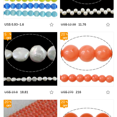
US$ 0.93~1.6
US$ 12.38
11.76
5
20
US$ 19.8
18.81
US$ 270
216
20
20