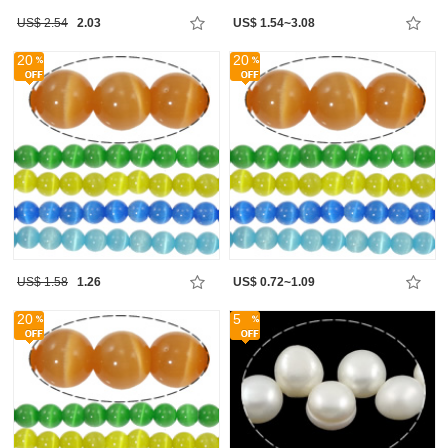
US$ 2.54
2.03
US$ 1.54~3.08
20
20
US$ 1.58
1.26
US$ 0.72~1.09
20
5