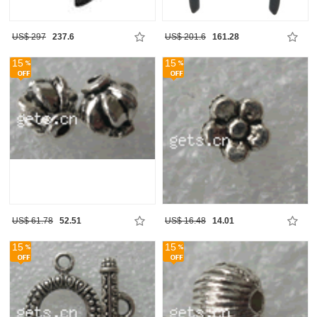
US$ 297
237.6
US$ 201.6
161.28
15
15
US$ 61.78
52.51
US$ 16.48
14.01
15
15