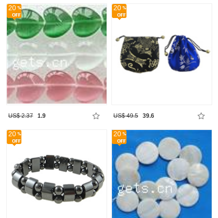
20
20
US$ 2.37
1.9
US$ 49.5
39.6
20
20