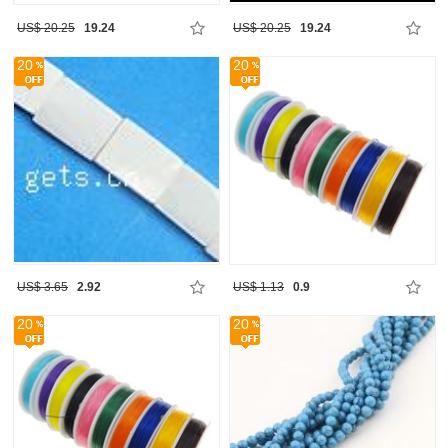
US$ 20.25
19.24
US$ 20.25
19.24
20
20
US$ 3.65
2.92
US$ 1.13
0.9
20
20