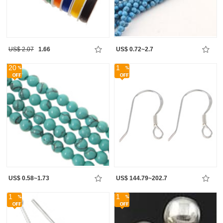
US$ 2.07
1.66
US$ 0.72~2.7
20
1
US$ 0.58~1.73
US$ 144.79~202.7
1
1