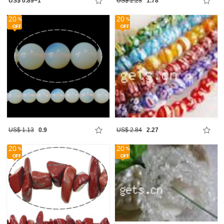
US$ 0.89~1
US$ 2.23
1.78
20
20
US$ 1.13
0.9
US$ 2.84
2.27
20
20