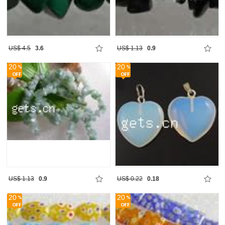
US$ 4.5
3.6
US$ 1.13
0.9
20
20
US$ 1.13
0.9
US$ 0.22
0.18
20
20