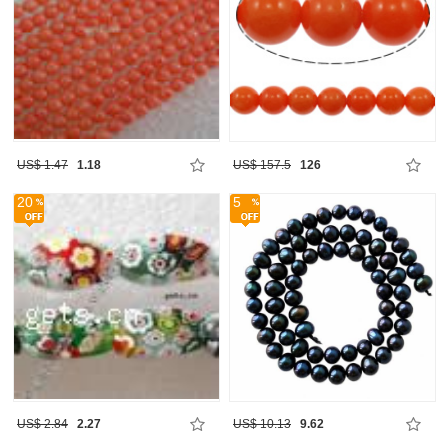
US$ 1.47
1.18
US$ 157.5
126
20
5
US$ 2.84
2.27
US$ 10.13
9.62