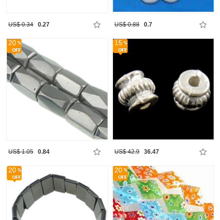
US$ 0.34
0.27
US$ 0.88
0.7
20
15
US$ 1.05
0.84
US$ 42.9
36.47
20
20