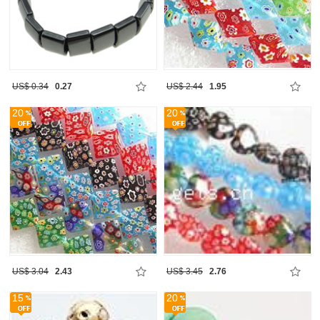
US$ 0.34
0.27
US$ 2.44
1.95
20
20
US$ 3.04
2.43
US$ 3.45
2.76
15
20