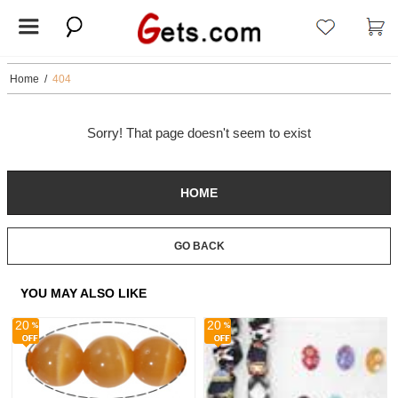
Home
/
404
Sorry! That page doesn't seem to exist
HOME
GO BACK
YOU MAY ALSO LIKE
20
20