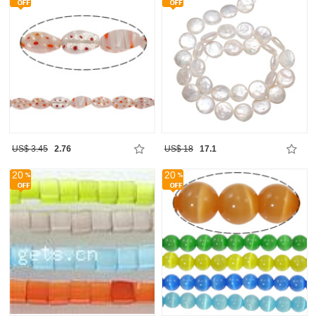
US$ 3.45
2.76
US$ 18
17.1
20
20