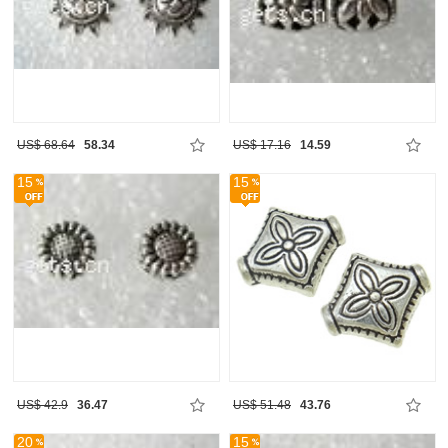
US$ 68.64
58.34
US$ 17.16
14.59
15
15
US$ 42.9
36.47
US$ 51.48
43.76
20
15