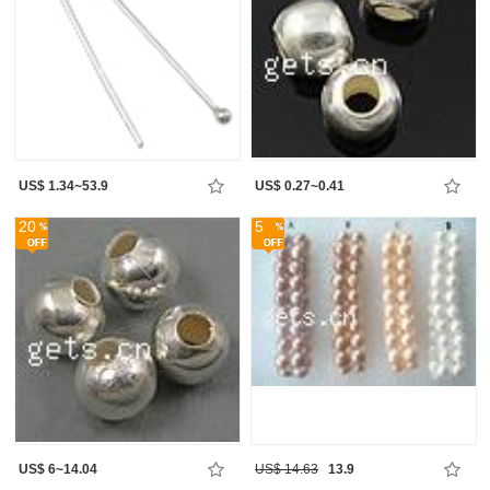
US$ 1.34~53.9
US$ 0.27~0.41
20
5
US$ 6~14.04
US$ 14.63
13.9