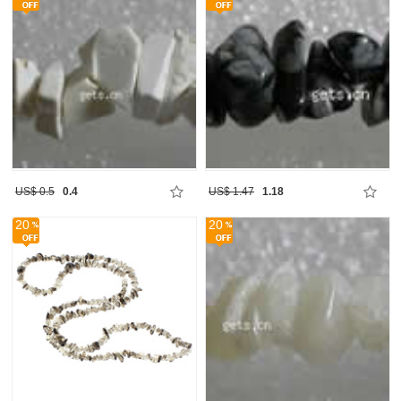
US$ 0.5
0.4
US$ 1.47
1.18
20
20