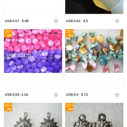
US$ 0.57
0.46
US$ 5.63
4.5
20
20
US$ 0.53~1.16
US$ 0.9
0.72
15
15