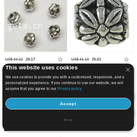
US$ 34.32
29.17
US$ 41.19
35.01
This website uses cookies
15
20
We use cookies to provide you with a customized, responsive, and a
personalized experience. If you continue to use our website, we will
assume that you agree to our
Privacy policy.
Accept
Deny