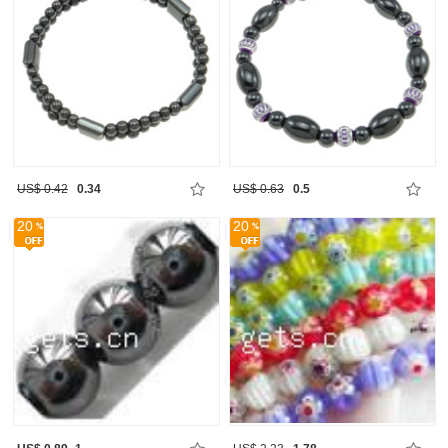
US$ 0.42
0.34
US$ 0.63
0.5
20
20