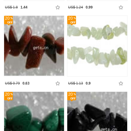
US$ 1.8
1.44
US$ 1.24
0.99
20
20
US$ 0.79
0.63
US$ 1.13
0.9
20
20