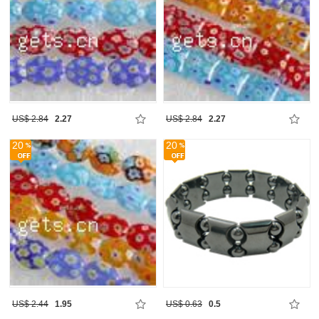
US$ 2.84
2.27
US$ 2.84
2.27
20
20
US$ 2.44
1.95
US$ 0.63
0.5