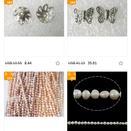
US$ 10.55
8.44
US$ 41.19
35.01
5
5