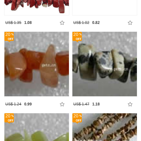
US$ 1.35
1.08
US$ 1.02
0.82
20
20
US$ 1.24
0.99
US$ 1.47
1.18
20
20