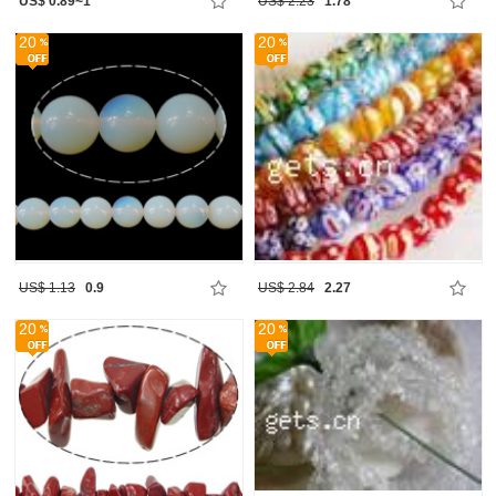
US$ 0.89~1
US$ 2.23
1.78
20
20
US$ 1.13
0.9
US$ 2.84
2.27
20
20