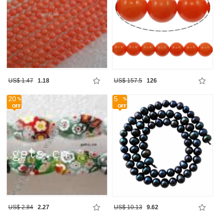
US$ 1.47
1.18
US$ 157.5
126
20
5
US$ 2.84
2.27
US$ 10.13
9.62