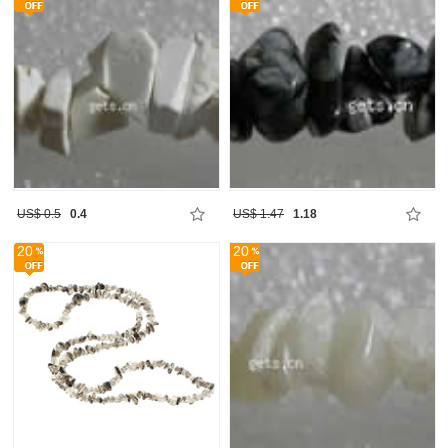
US$ 0.5
0.4
US$ 1.47
1.18
20
20