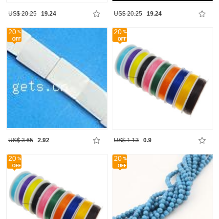
US$ 20.25
19.24
US$ 20.25
19.24
20
20
US$ 3.65
2.92
US$ 1.13
0.9
20
20