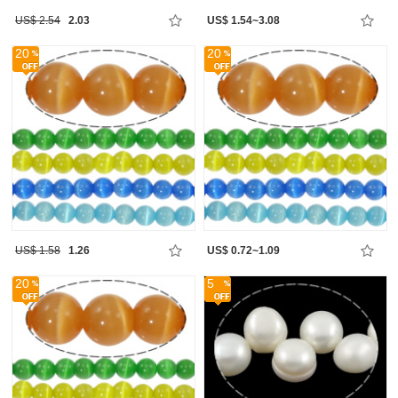
US$ 2.54
2.03
US$ 1.54~3.08
20
20
US$ 1.58
1.26
US$ 0.72~1.09
20
5