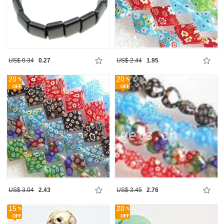
US$ 0.34
0.27
US$ 2.44
1.95
20
20
US$ 3.04
2.43
US$ 3.45
2.76
15
20