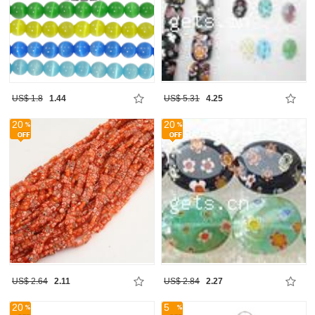
US$ 1.8
1.44
US$ 5.31
4.25
20
20
US$ 2.64
2.11
US$ 2.84
2.27
20
5