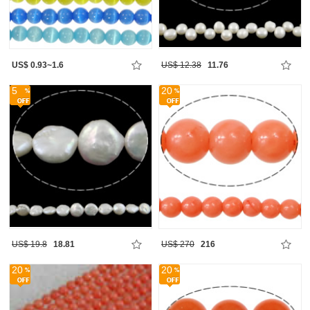
US$ 0.93~1.6
US$ 12.38
11.76
5
20
US$ 19.8
18.81
US$ 270
216
20
20