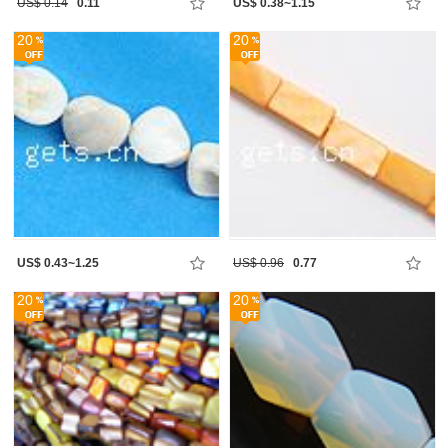
US$ 0.14
0.11
US$ 0.38~1.15
20
20
US$ 0.43~1.25
US$ 0.96
0.77
20
20