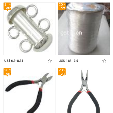
1
20
US$ 6.8~8.84
US$ 4.88
3.9
20
20