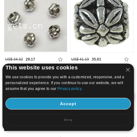
US$ 34.32
29.17
US$ 41.19
35.01
This website uses cookies
15
20
We use cookies to provide you with a customized, responsive, and a
personalized experience. If you continue to use our website, we will
assume that you agree to our
Privacy policy.
Accept
Deny