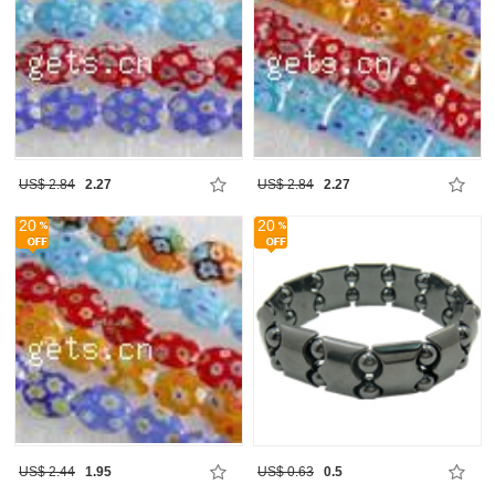
US$ 2.84
2.27
US$ 2.84
2.27
20
20
US$ 2.44
1.95
US$ 0.63
0.5