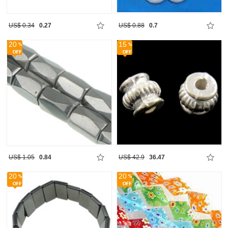
US$ 0.34
0.27
US$ 0.88
0.7
20
15
US$ 1.05
0.84
US$ 42.9
36.47
20
20