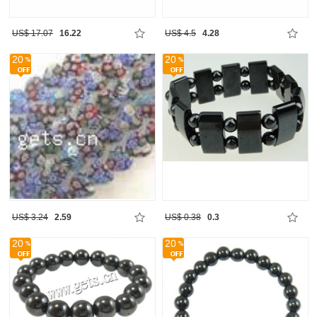
US$ 17.07
16.22
US$ 4.5
4.28
20
20
US$ 3.24
2.59
US$ 0.38
0.3
20
20