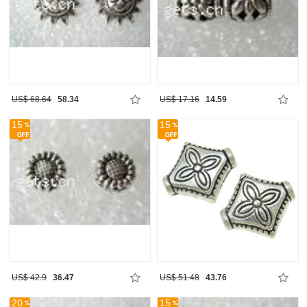
US$ 68.64
58.34
US$ 17.16
14.59
15
15
US$ 42.9
36.47
US$ 51.48
43.76
20
15