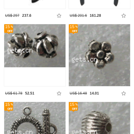
US$ 297
237.6
US$ 201.6
161.28
15
15
US$ 61.78
52.51
US$ 16.48
14.01
15
15