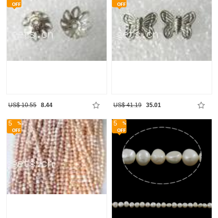
US$ 10.55
8.44
US$ 41.19
35.01
5
5