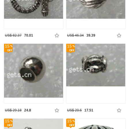
US$ 82.37
70.01
US$ 46.34
39.39
15
15
US$ 29.18
24.8
US$ 20.6
17.51
15
15