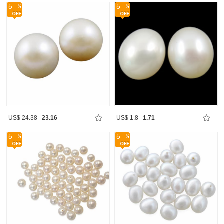
5
5
US$ 24.38
23.16
US$ 1.8
1.71
5
5