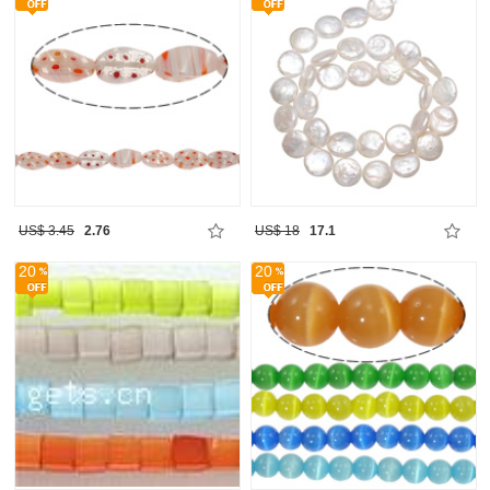
US$ 3.45
2.76
US$ 18
17.1
20
20