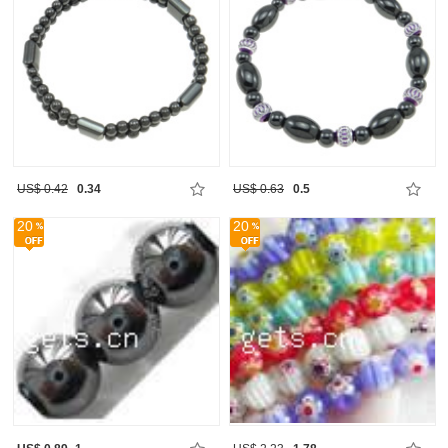
US$ 0.42
0.34
US$ 0.63
0.5
20
20