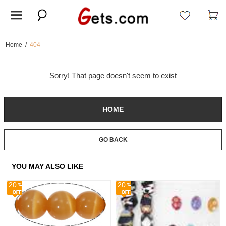
Home
/
404
Sorry! That page doesn't seem to exist
HOME
GO BACK
YOU MAY ALSO LIKE
20
20