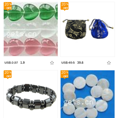
20
20
US$ 2.37
1.9
US$ 49.5
39.6
20
20