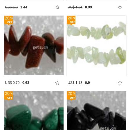
US$ 1.8
1.44
US$ 1.24
0.99
20
20
US$ 0.79
0.63
US$ 1.13
0.9
20
20