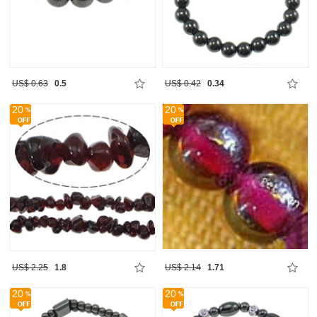
US$ 0.63
0.5
US$ 0.42
0.34
20
20
US$ 2.25
1.8
US$ 2.14
1.71
20
20