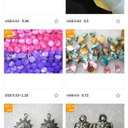
US$ 0.57
0.46
US$ 5.63
4.5
20
20
US$ 0.53~1.16
US$ 0.9
0.72
15
15