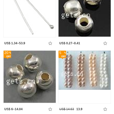
US$ 1.34~53.9
US$ 0.27~0.41
20
5
US$ 6~14.04
US$ 14.63
13.9