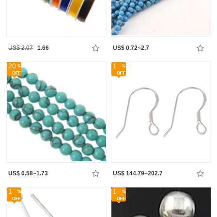
US$ 2.07
1.66
US$ 0.72~2.7
20
1
US$ 0.58~1.73
US$ 144.79~202.7
1
1