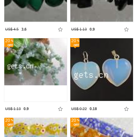
US$ 4.5
3.6
US$ 1.13
0.9
20
20
US$ 1.13
0.9
US$ 0.22
0.18
20
20