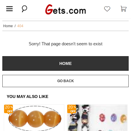
Home
/
404
Sorry! That page doesn't seem to exist
HOME
GO BACK
YOU MAY ALSO LIKE
20
20