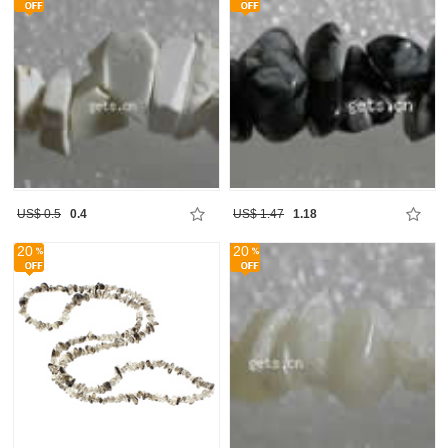
US$ 0.5
0.4
US$ 1.47
1.18
20
20