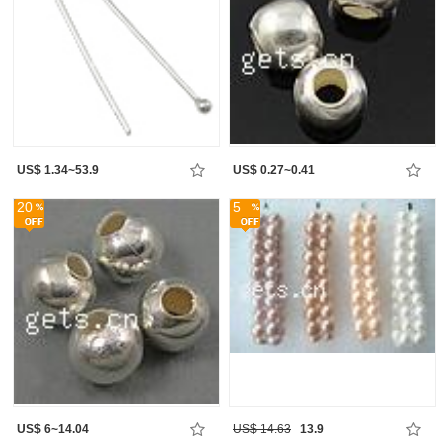
US$ 1.34~53.9
US$ 0.27~0.41
20
5
US$ 6~14.04
US$ 14.63
13.9