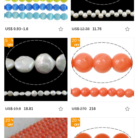
US$ 0.93~1.6
US$ 12.38
11.76
5
20
US$ 19.8
18.81
US$ 270
216
20
20