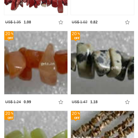
US$ 1.35
1.08
US$ 1.02
0.82
20
20
US$ 1.24
0.99
US$ 1.47
1.18
20
20