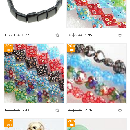
US$ 0.34
0.27
US$ 2.44
1.95
20
20
US$ 3.04
2.43
US$ 3.45
2.76
15
20