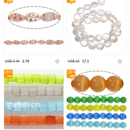
US$ 3.45
2.76
US$ 18
17.1
20
20