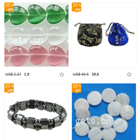
20
20
US$ 2.37
1.9
US$ 49.5
39.6
20
20