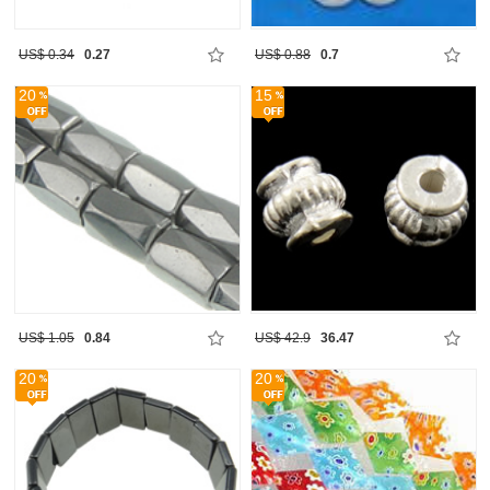
US$ 0.34
0.27
US$ 0.88
0.7
20
15
US$ 1.05
0.84
US$ 42.9
36.47
20
20