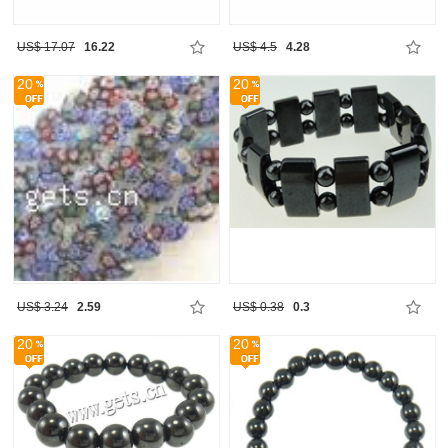
US$ 17.07
16.22
US$ 4.5
4.28
20
20
US$ 3.24
2.59
US$ 0.38
0.3
20
20