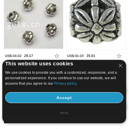
US$ 34.32
29.17
US$ 41.19
35.01
This website uses cookies
15
20
We use cookies to provide you with a customized, responsive, and a
personalized experience. If you continue to use our website, we will
assume that you agree to our
Privacy policy.
Accept
Deny