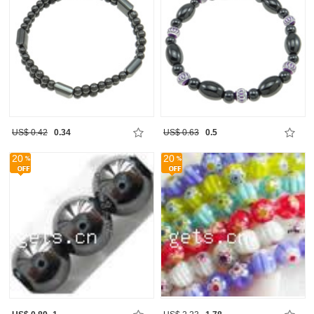
US$ 0.42
0.34
US$ 0.63
0.5
20
20