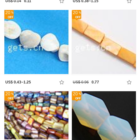
US$ 0.14
0.11
US$ 0.38~1.15
20
20
US$ 0.43~1.25
US$ 0.96
0.77
20
20