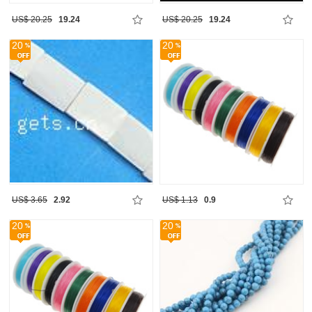
US$ 20.25
19.24
US$ 20.25
19.24
20
20
US$ 3.65
2.92
US$ 1.13
0.9
20
20