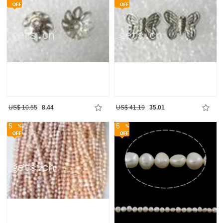
US$ 10.55
8.44
US$ 41.19
35.01
5
5