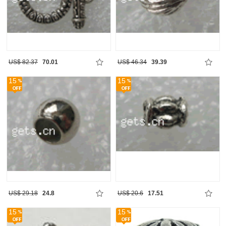
US$ 82.37
70.01
US$ 46.34
39.39
15
15
US$ 29.18
24.8
US$ 20.6
17.51
15
15