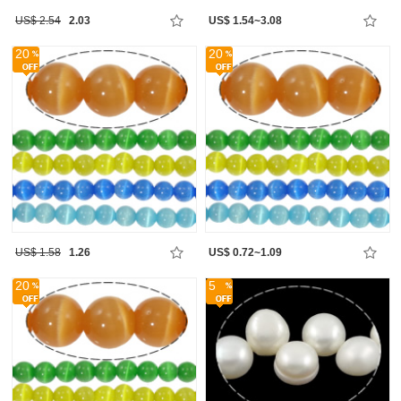
US$ 2.54
2.03
US$ 1.54~3.08
20
20
US$ 1.58
1.26
US$ 0.72~1.09
20
5