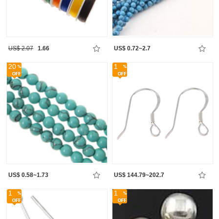
US$ 2.07
1.66
US$ 0.72~2.7
20
1
US$ 0.58~1.73
US$ 144.79~202.7
1
1