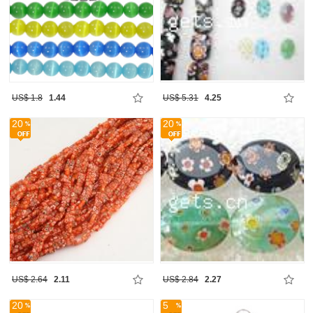
US$ 1.8
1.44
US$ 5.31
4.25
20
20
US$ 2.64
2.11
US$ 2.84
2.27
20
5