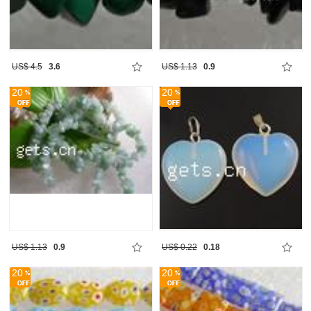
US$ 4.5
3.6
US$ 1.13
0.9
20
20
US$ 1.13
0.9
US$ 0.22
0.18
20
20