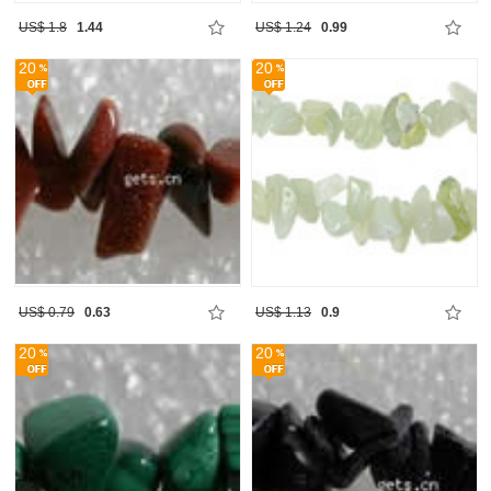
US$ 1.8
1.44
US$ 1.24
0.99
20
20
US$ 0.79
0.63
US$ 1.13
0.9
20
20