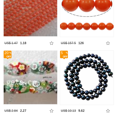
US$ 1.47
1.18
US$ 157.5
126
20
5
US$ 2.84
2.27
US$ 10.13
9.62