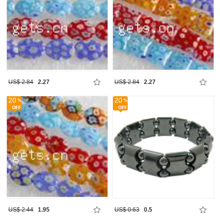
US$ 2.84
2.27
US$ 2.84
2.27
20
20
US$ 2.44
1.95
US$ 0.63
0.5