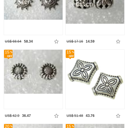
US$ 68.64
58.34
US$ 17.16
14.59
15
15
US$ 42.9
36.47
US$ 51.48
43.76
20
15