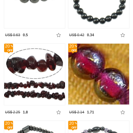
US$ 0.63
0.5
US$ 0.42
0.34
20
20
US$ 2.25
1.8
US$ 2.14
1.71
20
20