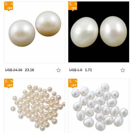
5
5
US$ 24.38
23.16
US$ 1.8
1.71
5
5