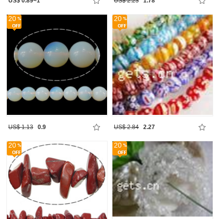
US$ 0.89~1
US$ 2.23
1.78
20
20
US$ 1.13
0.9
US$ 2.84
2.27
20
20