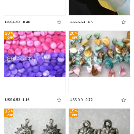
US$ 0.57
0.46
US$ 5.63
4.5
20
20
US$ 0.53~1.16
US$ 0.9
0.72
15
15