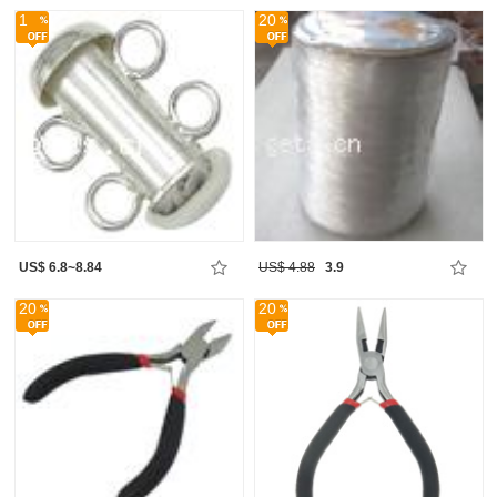
1
20
US$ 6.8~8.84
US$ 4.88
3.9
20
20