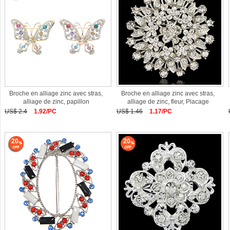
Broche en alliage zinc avec stras,
Broche en alliage zinc avec stras,
alliage de zinc, papillon
alliage de zinc, fleur, Placage
US$ 2.4
1.92/PC
US$ 1.46
1.17/PC
20
20