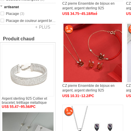
CZ pierre Ensemble de bijoux en
CZ
artisanat
argent, argent sterling 925
arg
Placage
(3)
US$ 34.75~45.18/fixé
US
Placage de couleur argent brillant
(1)
+ PLUS
1
Produit chaud
CZ pierre Ensemble de bijoux en
CZ
argent, argent sterling 925
arg
US$ 10.31~12.2/PC
US
Argent sterling 925 Collier et
bracelet, tréfilage métallique
US$ 55.47~95.56/PC
1