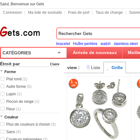
Salut, Bienvenue sur Gets
Connexion
Ma liste de souhaits
Frais de port
Taux de change
Suivr
bracelet
Huître perlière
watch
stainless steel
Arrivée de nouveaux
Meill
CATÉGORIES
Étroit par
Claire
view :
Liste
Grille
Forme
Plat rond
(1)
1
Autre forme
(5)
Lapin
(1)
Flocon de neige
(1)
Fleur
(1)
Couleur
Plus de couleurs à choisir
(3)
Sans
(4)
Couleurs mélangées
(2)