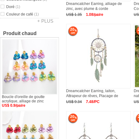
Dreamcatcher Earring, alliage de
Dr
Doré
(1)
zinc, avec plume & corde
Co
Couleur de café
(1)
US$ 1.35
1.08/paire
US
+ PLUS
20
Produit chaud
Dreamcatcher Earring, laiton,
Dr
Attrapeur de rêves, Placage de
nat
Boucle d'oreille de goutte
acrylique, alliage de zinc
US$ 9.34
7.48/PC
US
US$ 0.9/paire
20