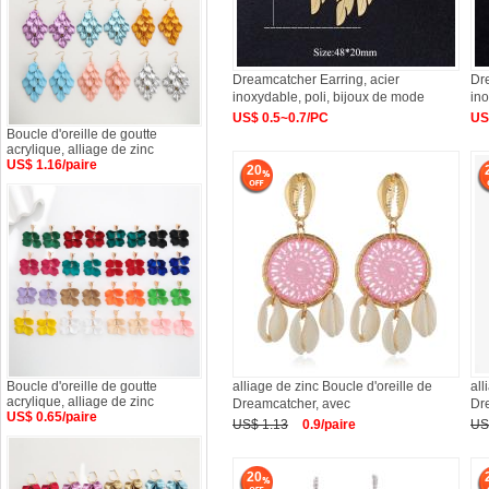
Dreamcatcher Earring, acier
Dre
inoxydable, poli, bijoux de mode
ino
US$ 0.5~0.7/PC
US
Boucle d'oreille de goutte
acrylique, alliage de zinc
US$ 1.16/paire
20
Boucle d'oreille de goutte
alliage de zinc Boucle d'oreille de
all
acrylique, alliage de zinc
Dreamcatcher, avec
Dr
US$ 0.65/paire
US$ 1.13
0.9/paire
US
20