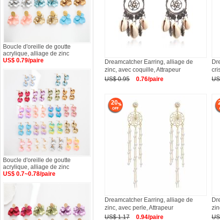
Boucle d'oreille de goutte
acrylique, alliage de zinc
US$ 0.79/paire
Dreamcatcher Earring, alliage de
Dre
zinc, avec coquille, Attrapeur
cri
US$ 0.95
0.76/paire
US
20
Boucle d'oreille de goutte
acrylique, alliage de zinc
US$ 0.7~0.78/paire
Dreamcatcher Earring, alliage de
Dre
zinc, avec perle, Attrapeur
zin
US$ 1.17
0.94/paire
US