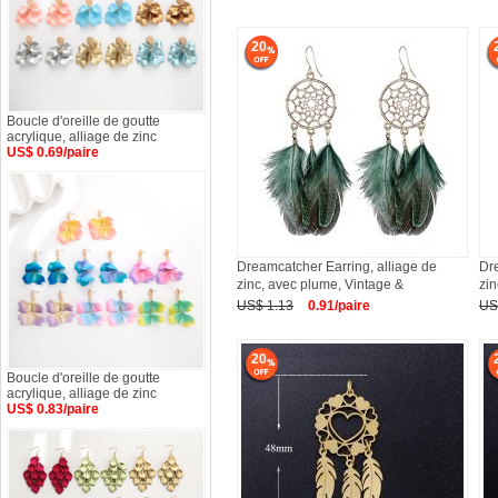
20
Boucle d'oreille de goutte
acrylique, alliage de zinc
US$ 0.69/paire
Dreamcatcher Earring, alliage de
Dre
zinc, avec plume, Vintage &
zin
US$ 1.13
0.91/paire
US
20
Boucle d'oreille de goutte
acrylique, alliage de zinc
US$ 0.83/paire