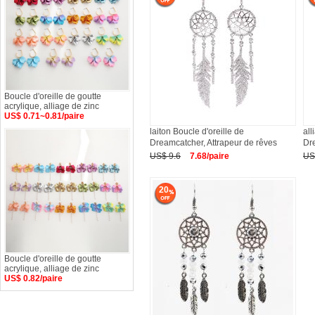
Boucle d'oreille de goutte
acrylique, alliage de zinc
US$ 0.71~0.81/paire
laiton Boucle d'oreille de
all
Dreamcatcher, Attrapeur de rêves
Dr
US$ 9.6
7.68/paire
US
20
Boucle d'oreille de goutte
acrylique, alliage de zinc
US$ 0.82/paire