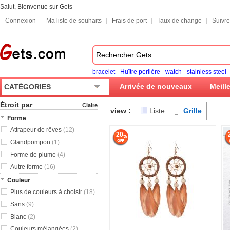
Salut, Bienvenue sur Gets
Connexion
Ma liste de souhaits
Frais de port
Taux de change
Suivr
bracelet
Huître perlière
watch
stainless steel
Arrivée de nouveaux
Meill
CATÉGORIES
Étroit par
Claire
view :
Liste
Grille
Forme
Attrapeur de rêves
(12)
20
Glandpompon
(1)
Forme de plume
(4)
Autre forme
(16)
Couleur
Plus de couleurs à choisir
(18)
Sans
(9)
Blanc
(2)
Couleurs mélangées
(2)