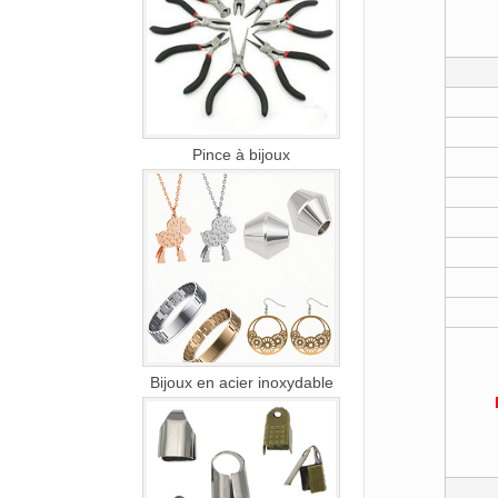
Pince à bijoux
Bijoux en acier inoxydable