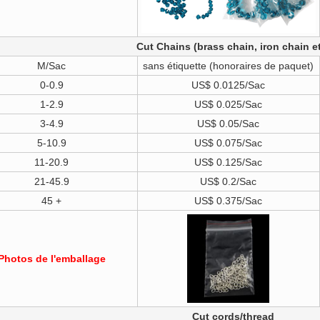
Cut Chains (brass chain, iron chain e
M/Sac
sans étiquette (honoraires de paquet)
0-0.9
US$ 0.0125/Sac
1-2.9
US$ 0.025/Sac
3-4.9
US$ 0.05/Sac
5-10.9
US$ 0.075/Sac
11-20.9
US$ 0.125/Sac
21-45.9
US$ 0.2/Sac
45 +
US$ 0.375/Sac
Photos de l'emballage
Cut cords/thread