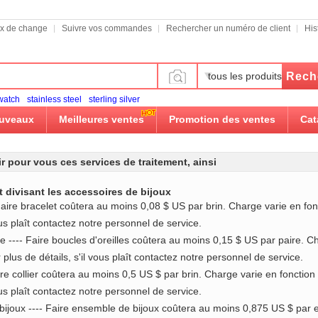
x de change
Suivre vos commandes
Rechercher un numéro de client
His
Rech
tous les produits
watch
stainless steel
sterling silver
ouveaux
Meilleures ventes
Promotion des ventes
Cat
r pour vous ces services de traitement, ainsi
t divisant les accessoires de bijoux
 Faire bracelet coûtera au moins 0,08 $ US par brin. Charge varie en fon
vous plaît contactez notre personnel de service.
le ---- Faire boucles d'oreilles coûtera au moins 0,15 $ US par paire. C
 plus de détails, s'il vous plaît contactez notre personnel de service.
aire collier coûtera au moins 0,5 US $ par brin. Charge varie en fonctio
vous plaît contactez notre personnel de service.
ijoux ---- Faire ensemble de bijoux coûtera au moins 0,875 US $ par 