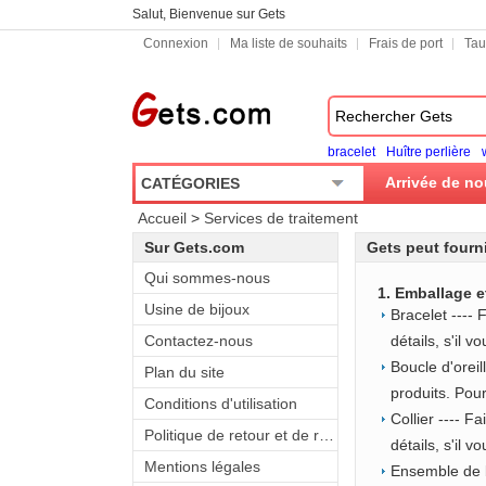
Salut, Bienvenue sur Gets
Connexion
Ma liste de souhaits
Frais de port
Tau
bracelet
Huître perlière
Arrivée de n
CATÉGORIES
Accueil
>
Services de traitement
Sur Gets.com
Gets peut fourni
Qui sommes-nous
1. Emballage e
Usine de bijoux
Bracelet ----
Contactez-nous
détails, s'il 
Boucle d'oreil
Plan du site
produits. Pour
Conditions d'utilisation
Collier ---- F
Politique de retour et de remboursement
détails, s'il 
Mentions légales
Ensemble de b