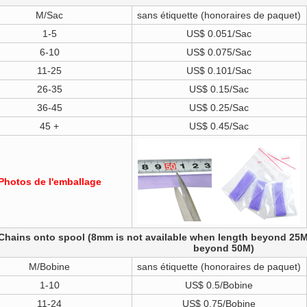
M/Sac
sans étiquette (honoraires de paquet)
1-5
US$ 0.051/Sac
6-10
US$ 0.075/Sac
11-25
US$ 0.101/Sac
26-35
US$ 0.15/Sac
36-45
US$ 0.25/Sac
45 +
US$ 0.45/Sac
Photos de l'emballage
 Chains onto spool (8mm is not available when length beyond 25M
beyond 50M)
M/Bobine
sans étiquette (honoraires de paquet)
1-10
US$ 0.5/Bobine
11-24
US$ 0.75/Bobine