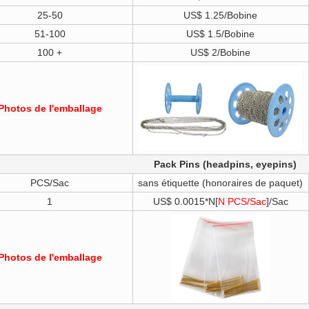
25-50
US$ 1.25/Bobine
51-100
US$ 1.5/Bobine
100 +
US$ 2/Bobine
Photos de l'emballage
Pack Pins (headpins, eyepins)
PCS/Sac
sans étiquette (honoraires de paquet)
1
US$ 0.0015*N[
N PCS/Sac
]/Sac
Photos de l'emballage