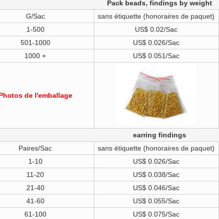
Pack beads, findings by weight
G/Sac
sans étiquette (honoraires de paquet)
1-500
US$ 0.02/Sac
501-1000
US$ 0.026/Sac
1000 +
US$ 0.051/Sac
Photos de l'emballage
earring findings
Paires/Sac
sans étiquette (honoraires de paquet)
1-10
US$ 0.026/Sac
11-20
US$ 0.038/Sac
21-40
US$ 0.046/Sac
41-60
US$ 0.055/Sac
61-100
US$ 0.075/Sac