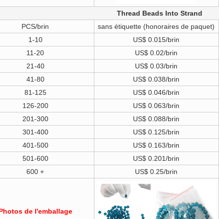
Thread Beads Into Strand
PCS/brin
sans étiquette (honoraires de paquet)
1-10
US$ 0.015/brin
11-20
US$ 0.02/brin
21-40
US$ 0.03/brin
41-80
US$ 0.038/brin
81-125
US$ 0.046/brin
126-200
US$ 0.063/brin
201-300
US$ 0.088/brin
301-400
US$ 0.125/brin
401-500
US$ 0.163/brin
501-600
US$ 0.201/brin
600 +
US$ 0.25/brin
Photos de l'emballage