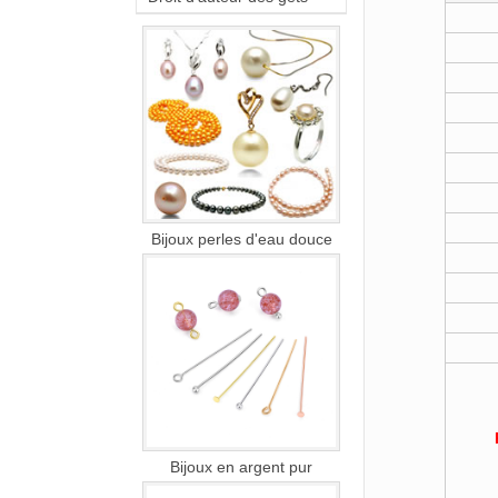
Bijoux perles d'eau douce
Bijoux en argent pur