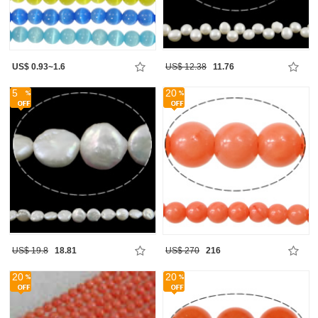
US$ 0.93~1.6
US$ 12.38
11.76
5
20
US$ 19.8
18.81
US$ 270
216
20
20