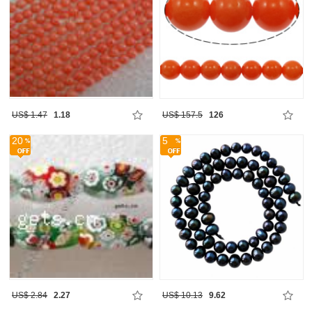
US$ 1.47
1.18
US$ 157.5
126
20
5
US$ 2.84
2.27
US$ 10.13
9.62