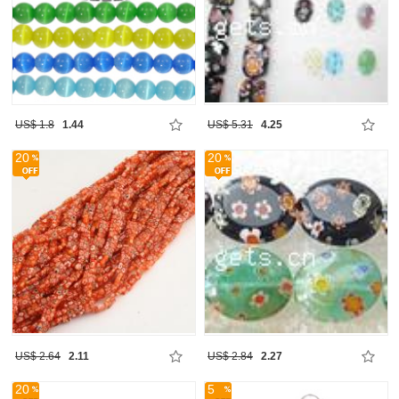
US$ 1.8
1.44
US$ 5.31
4.25
20
20
US$ 2.64
2.11
US$ 2.84
2.27
20
5