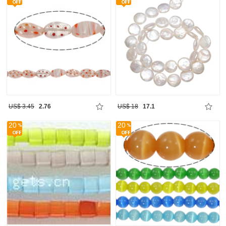
US$ 3.45
2.76
US$ 18
17.1
20
20