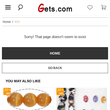
Home
/
404
Sorry! That page doesn't seem to exist
HOME
GO BACK
YOU MAY ALSO LIKE
20
20