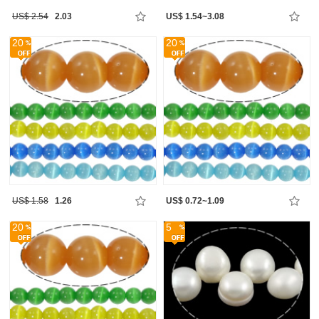
US$ 2.54
2.03
US$ 1.54~3.08
20
20
US$ 1.58
1.26
US$ 0.72~1.09
20
5