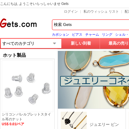
こんにちは, ようこそいらっしゃいませ Gets
ログイン
私のウィッシュ リスト
配
カボション
ピアス
チャーム
リング
シェル・
新しい到着
最高の売り
すべてのカテゴリ
ホット製品
シリコン バレルブレットスタイ
ル耳のナット
US$ 0.01/ペア
ジュエリー ピン