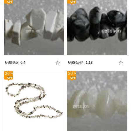
US$ 0.5
0.4
US$ 1.47
1.18
20
20