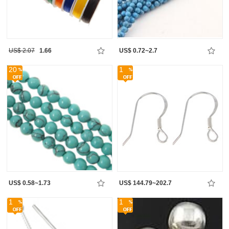
US$ 2.07
1.66
US$ 0.72~2.7
20
1
US$ 0.58~1.73
US$ 144.79~202.7
1
1