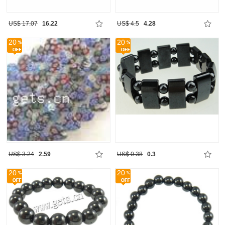
US$ 17.07
16.22
US$ 4.5
4.28
20
20
US$ 3.24
2.59
US$ 0.38
0.3
20
20