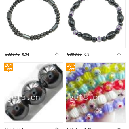
US$ 0.42
0.34
US$ 0.63
0.5
20
20