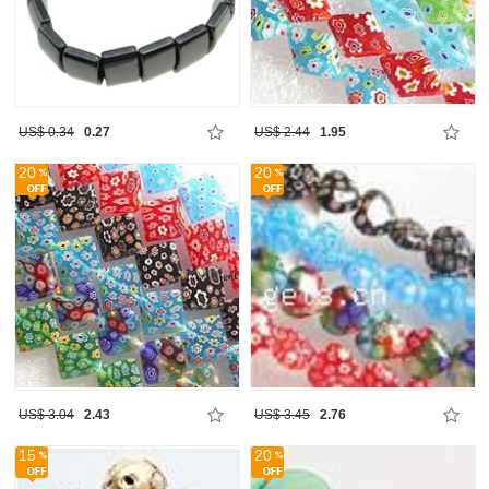
US$ 0.34
0.27
US$ 2.44
1.95
20
20
US$ 3.04
2.43
US$ 3.45
2.76
15
20