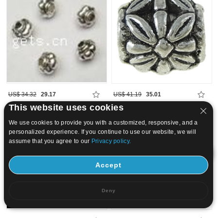
US$ 34.32
29.17
US$ 41.19
35.01
This website uses cookies
15
20
We use cookies to provide you with a customized, responsive, and a
personalized experience. If you continue to use our website, we will
assume that you agree to our
Privacy policy.
Accept
Deny