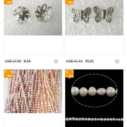
US$ 10.55
8.44
US$ 41.19
35.01
5
5