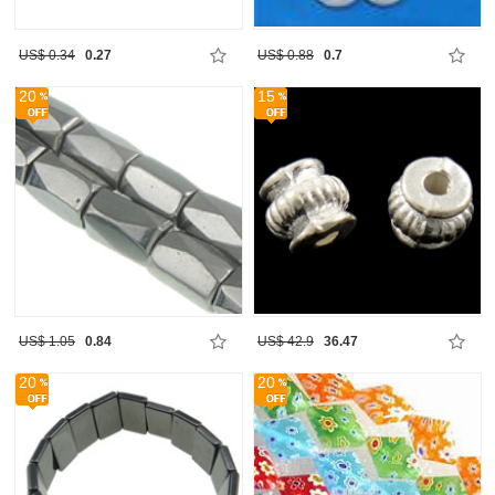
US$ 0.34
0.27
US$ 0.88
0.7
20
15
US$ 1.05
0.84
US$ 42.9
36.47
20
20