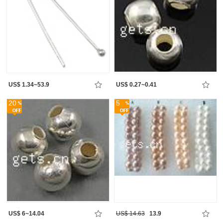
US$ 1.34~53.9
US$ 0.27~0.41
20
5
US$ 6~14.04
US$ 14.63
13.9