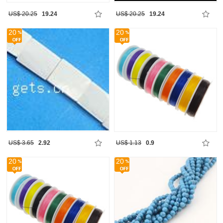
US$ 20.25
19.24
US$ 20.25
19.24
20
20
US$ 3.65
2.92
US$ 1.13
0.9
20
20