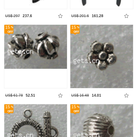
US$ 297
237.6
US$ 201.6
161.28
15
15
US$ 61.78
52.51
US$ 16.48
14.01
15
15