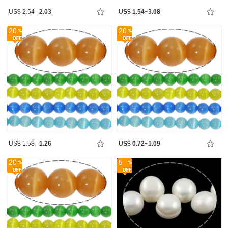
US$ 2.54
2.03
US$ 1.54~3.08
20
20
US$ 1.58
1.26
US$ 0.72~1.09
20
5