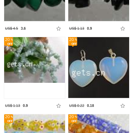
US$ 4.5
3.6
US$ 1.13
0.9
20
20
US$ 1.13
0.9
US$ 0.22
0.18
20
20