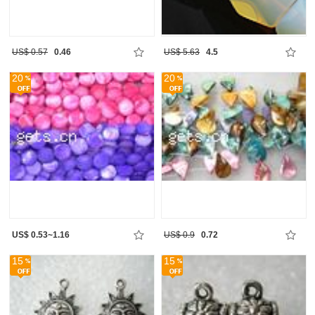
US$ 0.57
0.46
US$ 5.63
4.5
20
20
US$ 0.53~1.16
US$ 0.9
0.72
15
15