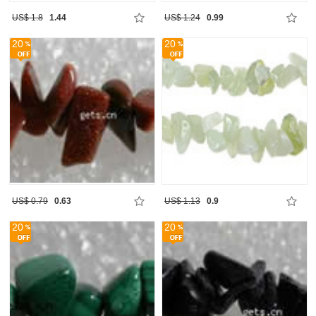
US$ 1.8
1.44
US$ 1.24
0.99
20
20
US$ 0.79
0.63
US$ 1.13
0.9
20
20