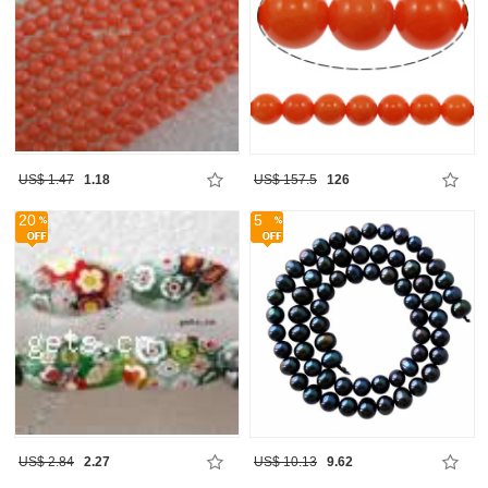
US$ 1.47
1.18
US$ 157.5
126
20
5
US$ 2.84
2.27
US$ 10.13
9.62