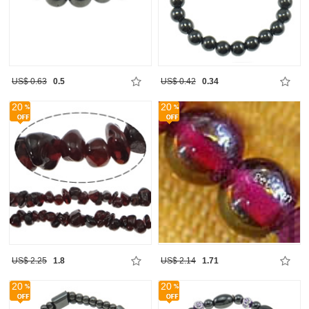
US$ 0.63
0.5
US$ 0.42
0.34
20
20
US$ 2.25
1.8
US$ 2.14
1.71
20
20