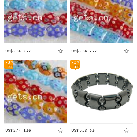
US$ 2.84
2.27
US$ 2.84
2.27
20
20
US$ 2.44
1.95
US$ 0.63
0.5