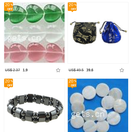
20
20
US$ 2.37
1.9
US$ 49.5
39.6
20
20