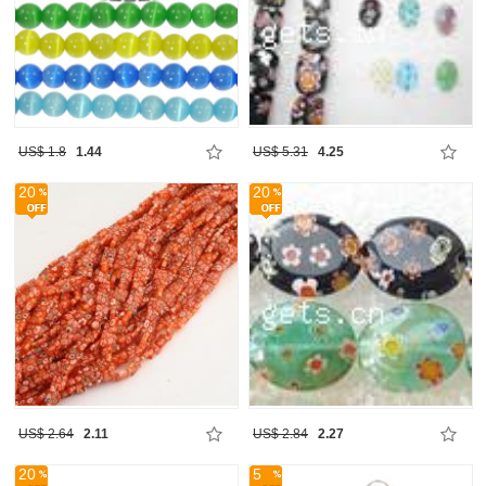
US$ 1.8
1.44
US$ 5.31
4.25
20
20
US$ 2.64
2.11
US$ 2.84
2.27
20
5