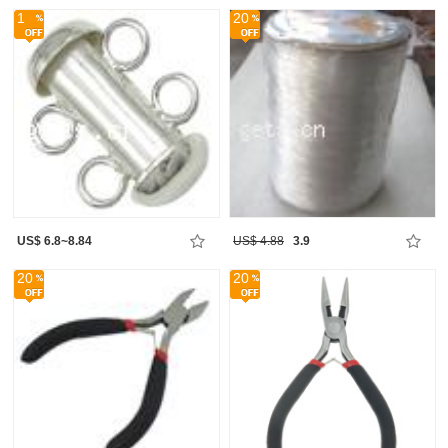
1
20
US$ 6.8~8.84
US$ 4.88
3.9
20
20