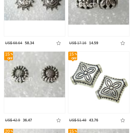
US$ 68.64
58.34
US$ 17.16
14.59
15
15
US$ 42.9
36.47
US$ 51.48
43.76
20
15