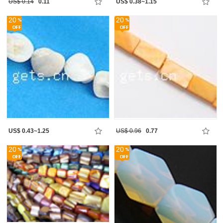
US$ 0.14
0.11
US$ 0.38~1.15
20
20
US$ 0.43~1.25
US$ 0.96
0.77
20
20