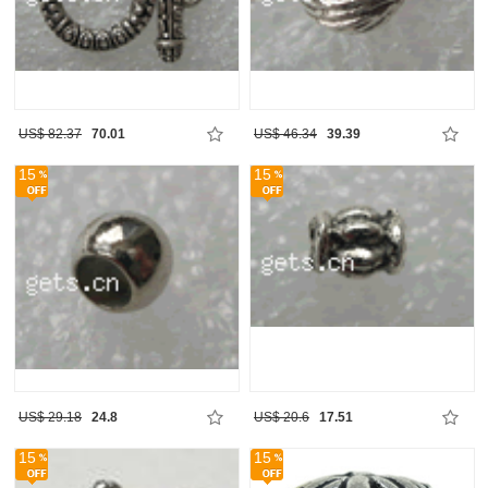
US$ 82.37
70.01
US$ 46.34
39.39
15
15
US$ 29.18
24.8
US$ 20.6
17.51
15
15