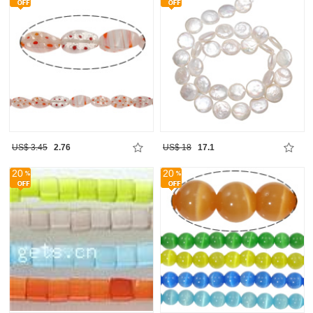
US$ 3.45
2.76
US$ 18
17.1
20
20