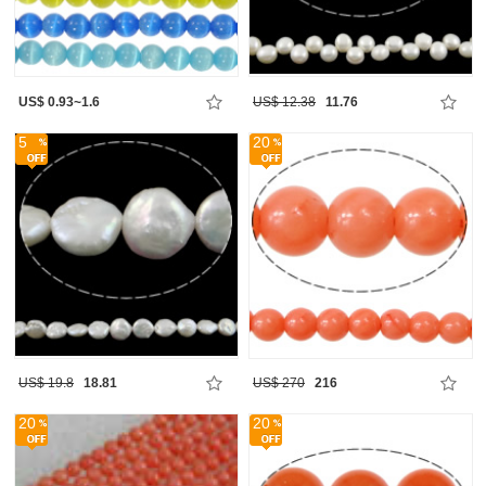
US$ 0.93~1.6
US$ 12.38
11.76
5
20
US$ 19.8
18.81
US$ 270
216
20
20