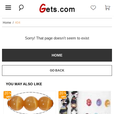
Home
/
404
Sorry! That page doesn't seem to exist
HOME
GO BACK
YOU MAY ALSO LIKE
20
20