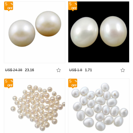
5
5
US$ 24.38
23.16
US$ 1.8
1.71
5
5