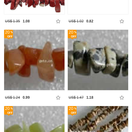
US$ 1.35
1.08
US$ 1.02
0.82
20
20
US$ 1.24
0.99
US$ 1.47
1.18
20
20