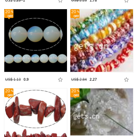
US$ 0.89~1
US$ 2.23
1.78
20
20
US$ 1.13
0.9
US$ 2.84
2.27
20
20