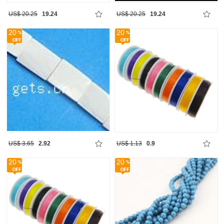
US$ 20.25
19.24
US$ 20.25
19.24
20
20
US$ 3.65
2.92
US$ 1.13
0.9
20
20