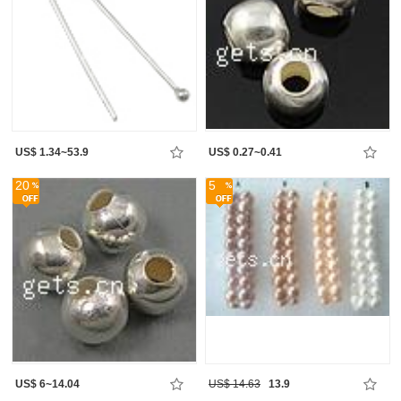
US$ 1.34~53.9
US$ 0.27~0.41
20
5
US$ 6~14.04
US$ 14.63
13.9