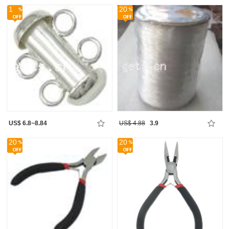
1
20
US$ 6.8~8.84
US$ 4.88
3.9
20
20