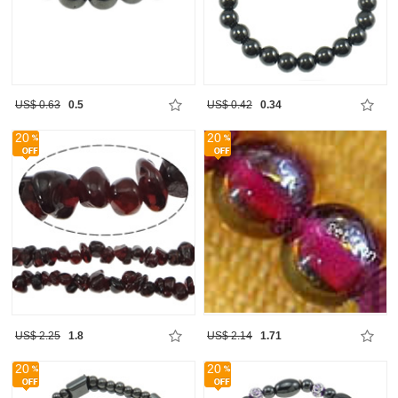
US$ 0.63
0.5
US$ 0.42
0.34
20
20
US$ 2.25
1.8
US$ 2.14
1.71
20
20