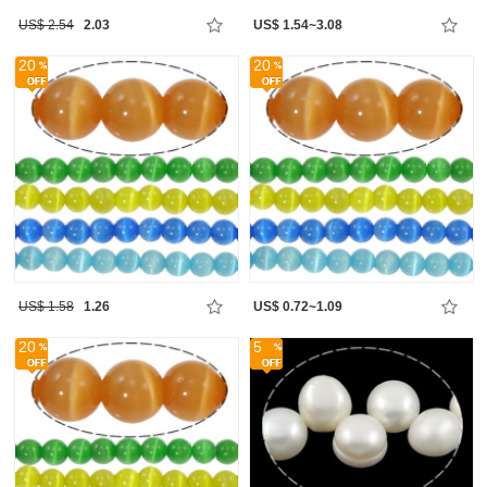
US$ 2.54
2.03
US$ 1.54~3.08
20
20
US$ 1.58
1.26
US$ 0.72~1.09
20
5