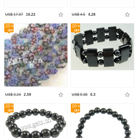
US$ 17.07
16.22
US$ 4.5
4.28
20
20
US$ 3.24
2.59
US$ 0.38
0.3
20
20