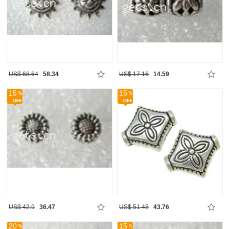
US$ 68.64
58.34
US$ 17.16
14.59
15
15
US$ 42.9
36.47
US$ 51.48
43.76
20
15