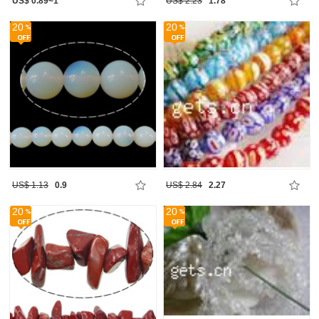
US$ 0.89~1
US$ 2.23
1.78
20
20
US$ 1.13
0.9
US$ 2.84
2.27
20
20