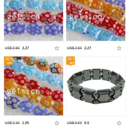
US$ 2.84
2.27
US$ 2.84
2.27
20
20
US$ 2.44
1.95
US$ 0.63
0.5