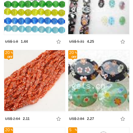
US$ 1.8
1.44
US$ 5.31
4.25
20
20
US$ 2.64
2.11
US$ 2.84
2.27
20
5