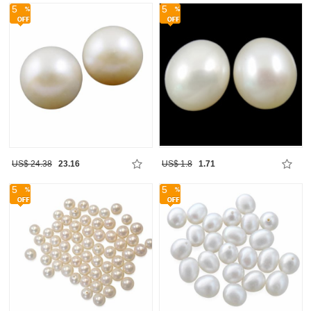
5
5
US$ 24.38
23.16
US$ 1.8
1.71
5
5