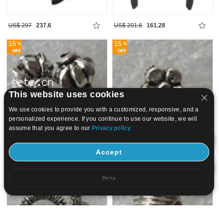
US$ 297
237.6
US$ 201.6
161.28
15
15
This website uses cookies
We use cookies to provide you with a customized, responsive, and a
personalized experience. If you continue to use our website, we will
assume that you agree to our
Privacy policy.
Accept
US$ 61.78
52.51
US$ 16.48
14.01
15
15
Deny