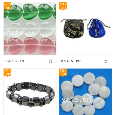
20
20
US$ 2.37
1.9
US$ 49.5
39.6
20
20