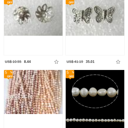
US$ 10.55
8.44
US$ 41.19
35.01
5
5