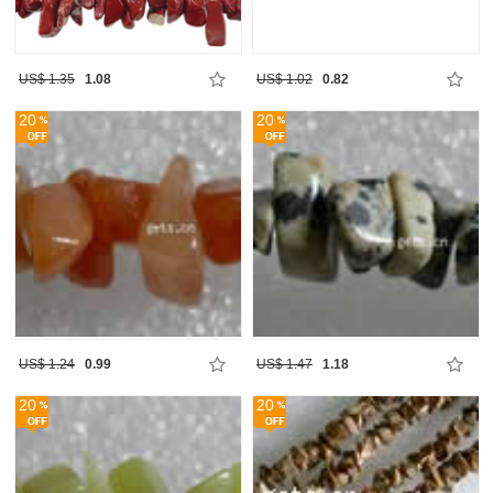
US$ 1.35
1.08
US$ 1.02
0.82
20
20
US$ 1.24
0.99
US$ 1.47
1.18
20
20