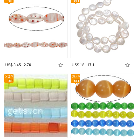
US$ 3.45
2.76
US$ 18
17.1
20
20