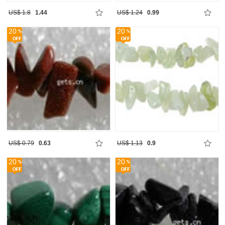
US$ 1.8
1.44
US$ 1.24
0.99
20
20
US$ 0.79
0.63
US$ 1.13
0.9
20
20