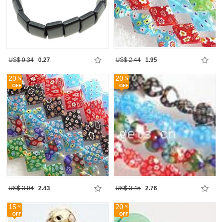
US$ 0.34
0.27
US$ 2.44
1.95
20
20
US$ 3.04
2.43
US$ 3.45
2.76
15
20