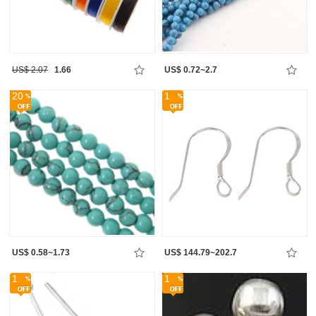
US$ 2.07
1.66
US$ 0.72~2.7
20
1
US$ 0.58~1.73
US$ 144.79~202.7
1
1