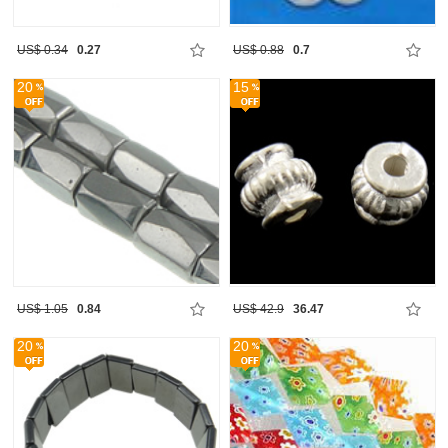
US$ 0.34
0.27
US$ 0.88
0.7
20
15
US$ 1.05
0.84
US$ 42.9
36.47
20
20