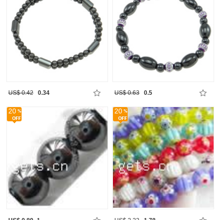
US$ 0.42
0.34
US$ 0.63
0.5
20
20