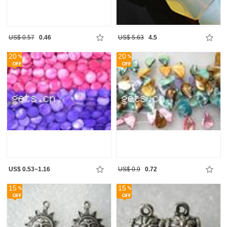
US$ 0.57
0.46
US$ 5.63
4.5
20
20
US$ 0.53~1.16
US$ 0.9
0.72
15
15