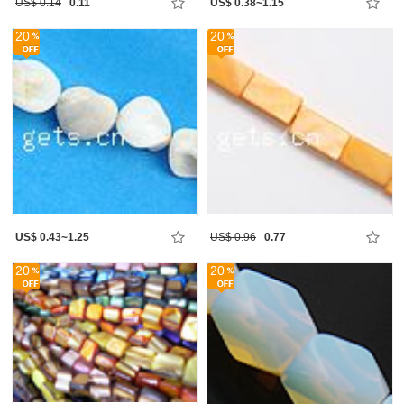
US$ 0.14
0.11
US$ 0.38~1.15
20
20
US$ 0.43~1.25
US$ 0.96
0.77
20
20