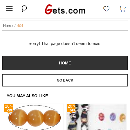
Home
/
404
Sorry! That page doesn't seem to exist
HOME
GO BACK
YOU MAY ALSO LIKE
20
20