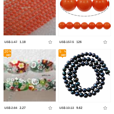
US$ 1.47
1.18
US$ 157.5
126
20
5
US$ 2.84
2.27
US$ 10.13
9.62