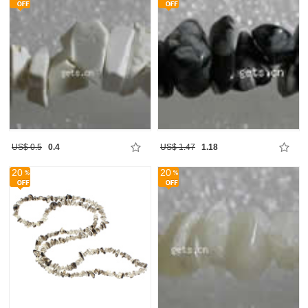
US$ 0.5
0.4
US$ 1.47
1.18
20
20