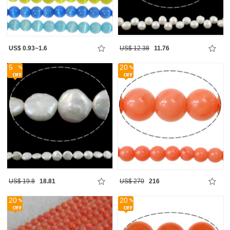
US$ 0.93~1.6
US$ 12.38
11.76
5
20
US$ 19.8
18.81
US$ 270
216
20
20