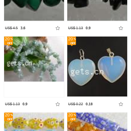
US$ 4.5
3.6
US$ 1.13
0.9
20
20
US$ 1.13
0.9
US$ 0.22
0.18
20
20