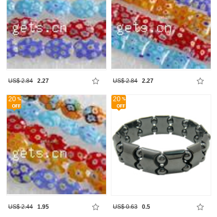
US$ 2.84
2.27
US$ 2.84
2.27
20
20
US$ 2.44
1.95
US$ 0.63
0.5