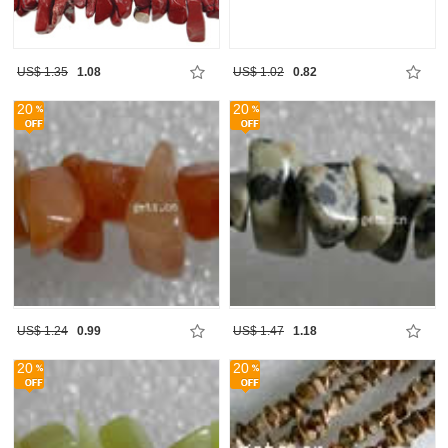
US$ 1.35
1.08
US$ 1.02
0.82
20
20
US$ 1.24
0.99
US$ 1.47
1.18
20
20