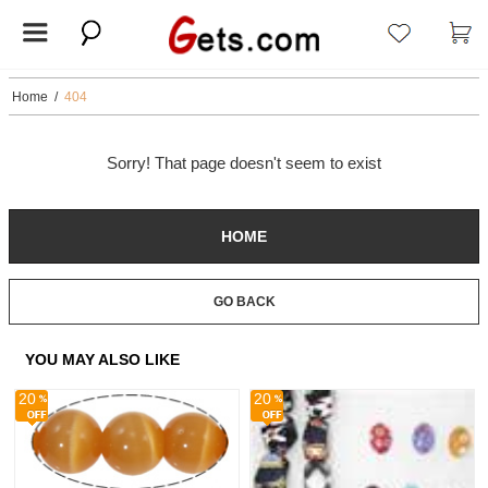
Home
/
404
Sorry! That page doesn't seem to exist
HOME
GO BACK
YOU MAY ALSO LIKE
20
20