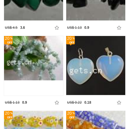
US$ 4.5
3.6
US$ 1.13
0.9
20
20
US$ 1.13
0.9
US$ 0.22
0.18
20
20