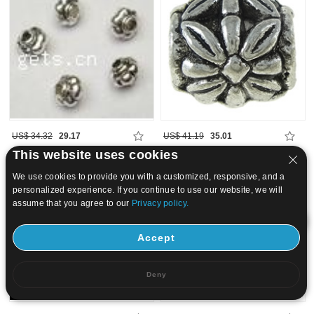
US$ 34.32
29.17
US$ 41.19
35.01
This website uses cookies
15
20
We use cookies to provide you with a customized, responsive, and a
personalized experience. If you continue to use our website, we will
assume that you agree to our
Privacy policy.
Accept
Deny