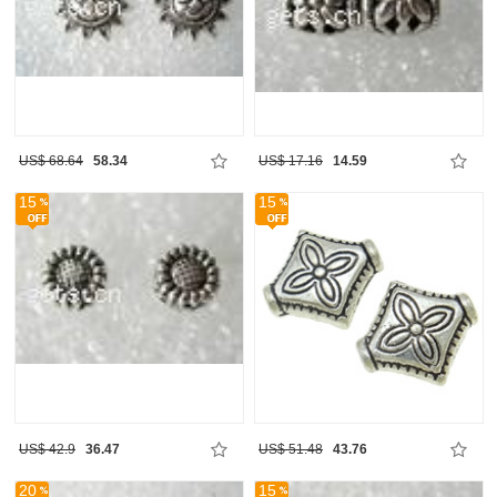
US$ 68.64
58.34
US$ 17.16
14.59
15
15
US$ 42.9
36.47
US$ 51.48
43.76
20
15