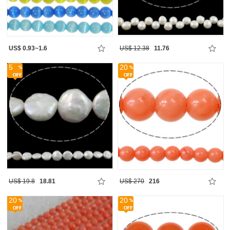
US$ 0.93~1.6
US$ 12.38
11.76
5
20
US$ 19.8
18.81
US$ 270
216
20
20