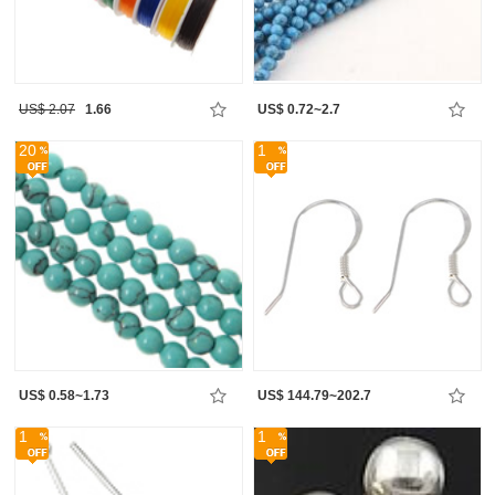
US$ 2.07
1.66
US$ 0.72~2.7
20
1
US$ 0.58~1.73
US$ 144.79~202.7
1
1