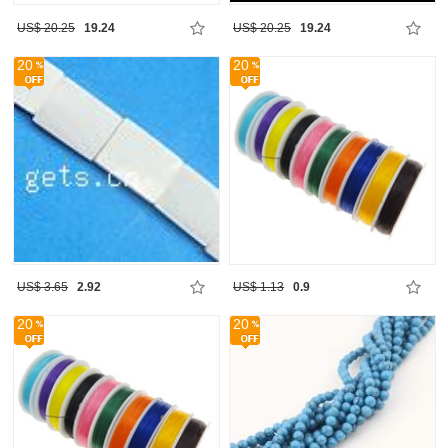
US$ 20.25
19.24
US$ 20.25
19.24
20
20
US$ 3.65
2.92
US$ 1.13
0.9
20
20