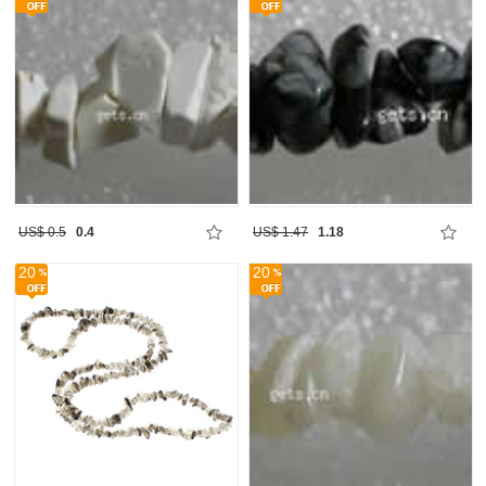
US$ 0.5
0.4
US$ 1.47
1.18
20
20