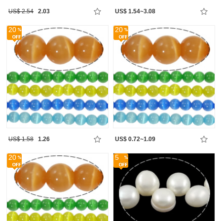
US$ 2.54
2.03
US$ 1.54~3.08
20
20
US$ 1.58
1.26
US$ 0.72~1.09
20
5