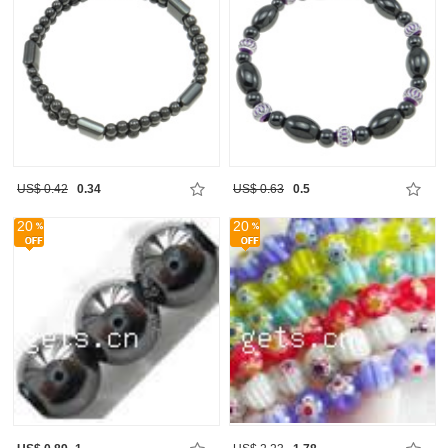
US$ 0.42
0.34
US$ 0.63
0.5
20
20