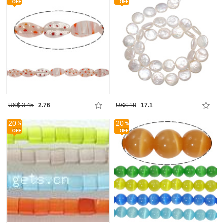
US$ 3.45
2.76
US$ 18
17.1
20
20