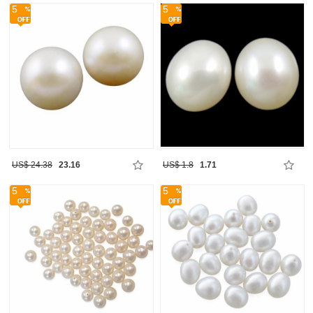
5
5
US$ 24.38
23.16
US$ 1.8
1.71
5
5