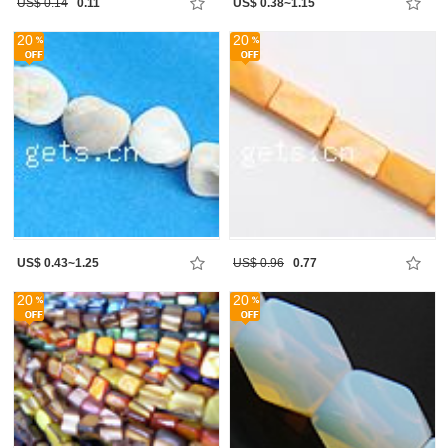
US$ 0.14
0.11
US$ 0.38~1.15
20
20
US$ 0.43~1.25
US$ 0.96
0.77
20
20