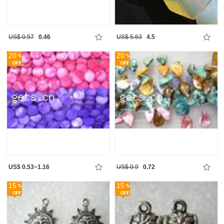
US$ 0.57
0.46
US$ 5.63
4.5
20
20
US$ 0.53~1.16
US$ 0.9
0.72
15
15