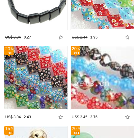
US$ 0.34
0.27
US$ 2.44
1.95
20
20
US$ 3.04
2.43
US$ 3.45
2.76
15
20