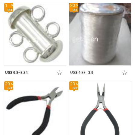
1
20
US$ 6.8~8.84
US$ 4.88
3.9
20
20