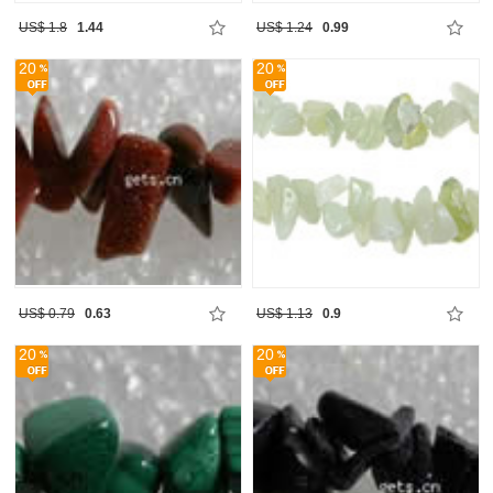
US$ 1.8
1.44
US$ 1.24
0.99
20
20
US$ 0.79
0.63
US$ 1.13
0.9
20
20