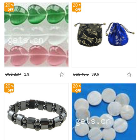
20
20
US$ 2.37
1.9
US$ 49.5
39.6
20
20