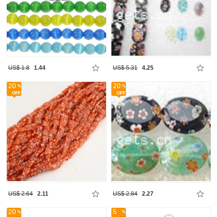
US$ 1.8
1.44
US$ 5.31
4.25
20
20
US$ 2.64
2.11
US$ 2.84
2.27
20
5