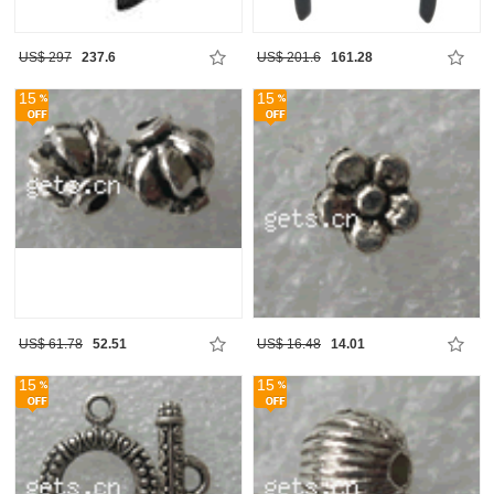
US$ 297
237.6
US$ 201.6
161.28
15
15
US$ 61.78
52.51
US$ 16.48
14.01
15
15