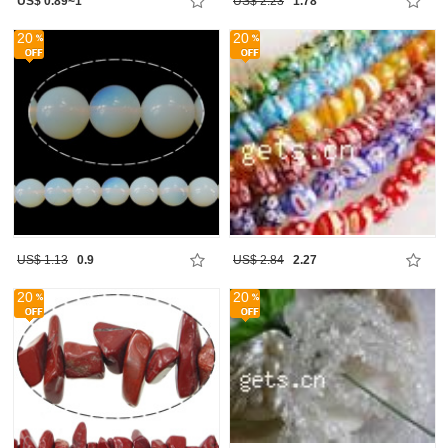
US$ 0.89~1
US$ 2.23
1.78
20
20
US$ 1.13
0.9
US$ 2.84
2.27
20
20