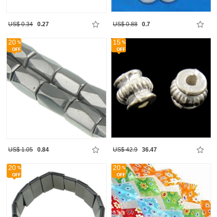
US$ 0.34
0.27
US$ 0.88
0.7
20
15
US$ 1.05
0.84
US$ 42.9
36.47
20
20