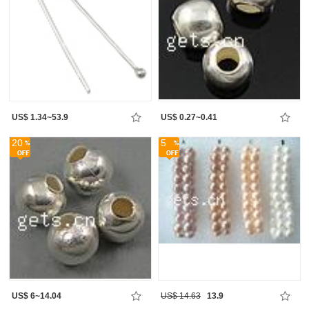
US$ 1.34~53.9
US$ 0.27~0.41
20
5
US$ 6~14.04
US$ 14.63
13.9