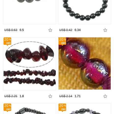
US$ 0.63
0.5
US$ 0.42
0.34
20
20
US$ 2.25
1.8
US$ 2.14
1.71
20
20