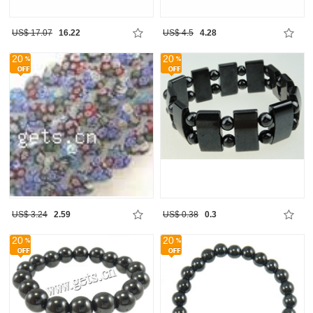
US$ 17.07
16.22
US$ 4.5
4.28
20
20
US$ 3.24
2.59
US$ 0.38
0.3
20
20