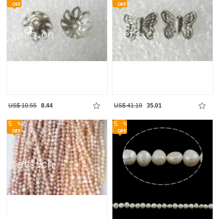
US$ 10.55
8.44
US$ 41.19
35.01
5
5