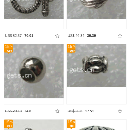
US$ 82.37
70.01
US$ 46.34
39.39
15
15
US$ 29.18
24.8
US$ 20.6
17.51
15
15