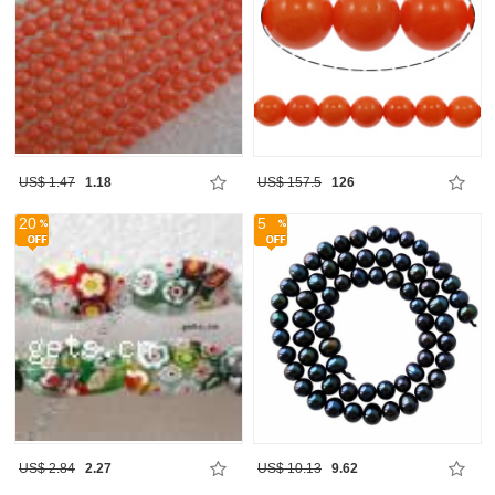
US$ 1.47
1.18
US$ 157.5
126
20
5
US$ 2.84
2.27
US$ 10.13
9.62