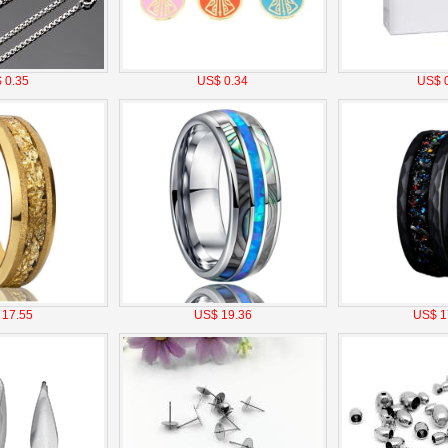
 0.35
US$ 0.34
US$ 0
 17.55
US$ 19.36
US$ 1