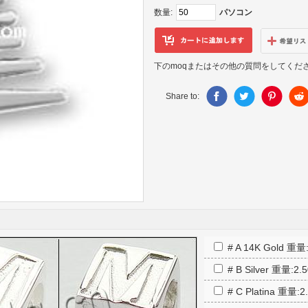
数量:
パソコン
下のmoqまたはその他の質問をしてくだ
Share to:
# A 14K Gold 重
# B Silver 重量:
# C Platina 重量