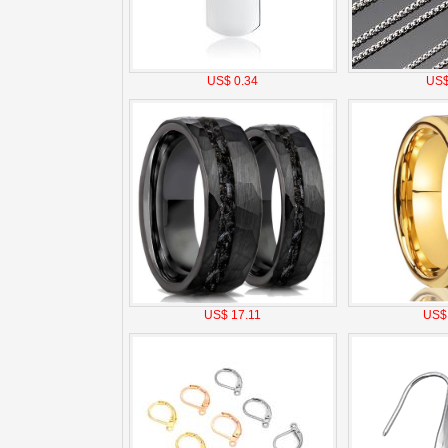
US$ 0.34
US$
US$ 17.11
US$