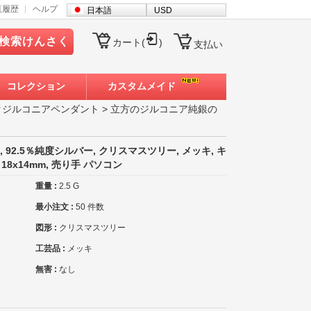
覧履歴
ヘルプ
日本語
USD
検索けんさく
カート(
)
支払い
コレクション
カスタムメイド
クジルコニアペンダント
>
立方のジルコニア純銀の
2.5％純度シルバー, クリスマスツリー, メッキ, キ
8x14mm, 売り手 パソコン
重量 :
2.5 G
最小注文 :
50 件数
図形 :
クリスマスツリー
工芸品 :
メッキ
無害 :
なし