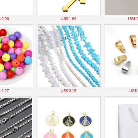
 0.06
US$ 1.69
US$ 9
 3.27
US$ 3.15
US$ 