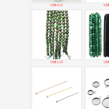
US$ 0.12
US$
US$ 1.13
US$