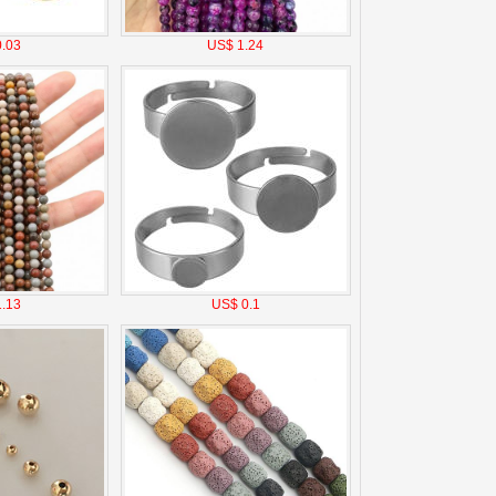
.03
US$ 1.24
.13
US$ 0.1