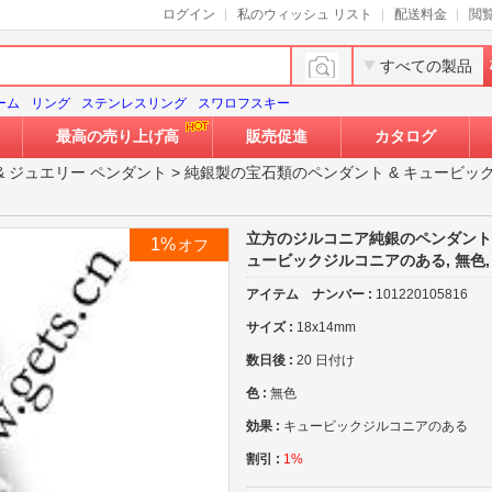
ログイン
私のウィッシュ リスト
配送料金
閲
すべての製品
ーム
リング
ステンレスリング
スワロフスキー
最高の売り上げ高
販売促進
カタログ
&
ジュエリー ペンダント
>
純銀製の宝石類のペンダント
&
キュービッ
立方のジルコニア純銀のペンダント, 9
1%
オフ
ュービックジルコニアのある, 無色, 1
アイテム ナンバー :
101220105816
サイズ :
18x14mm
数日後 :
20 日付け
色 :
無色
効果 :
キュービックジルコニアのある
割引 :
1%