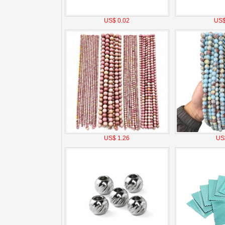
US$ 0.02
US$
US$ 1.26
US