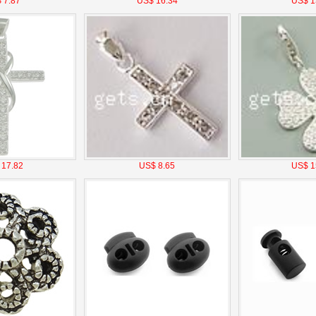
 7.87
US$ 16.34
US$ 1
 17.82
US$ 8.65
US$ 1