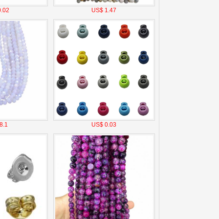
.02
US$ 1.47
8.1
US$ 0.03