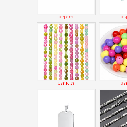
US$ 0.02
US$
US$ 10.13
US$