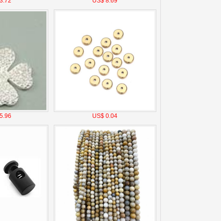
3.72
US$ 8.69
5.96
US$ 0.04