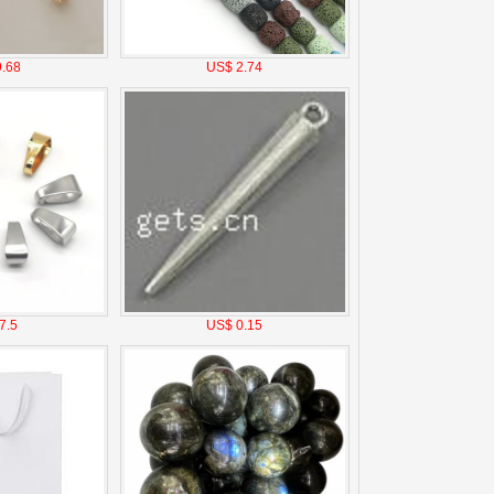
.68
US$ 2.74
7.5
US$ 0.15