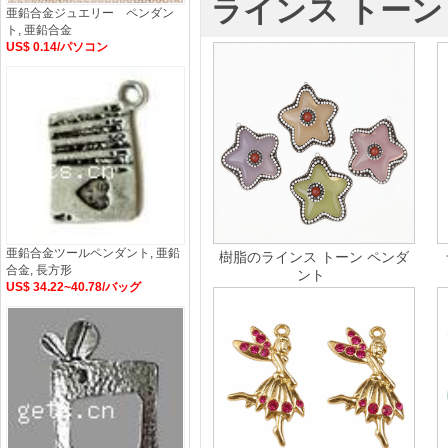
ラインス トーン
亜鉛合金ジュエリー ペンダン
ト, 亜鉛合金
US$ 0.14/パソコン
亜鉛合金ツールペンダント, 亜鉛
樹脂のラインス トーン ペンダ
合金, 長方形
ント
US$ 34.22~40.78/バッグ