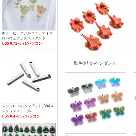
キュービックジルコニアマイク
ロパヴェブラスペンダント
US$ 0.71~0.71/パソコン
単色樹脂のペンダント
ステンレスのペンダント, 304ス
テンレススチール
US$ 0.4~0.59/パソコン