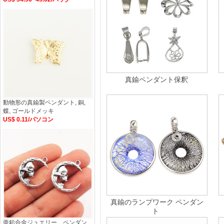
真鍮ペンダント保釈
動物形の真鍮製ペンダント, 銅,
蝶, ゴールドメッキ
US$ 0.11/パソコン
真鍮のランプワーク ペンダン
ト
亜鉛合金ジュエリー ペンダン