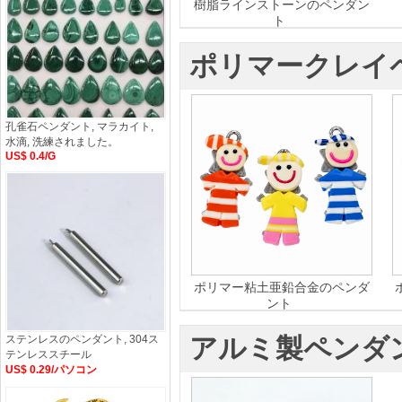
樹脂ラインストーンのペンダン
ト
ポリマークレイ
孔雀石ペンダント, マラカイト,
水滴, 洗練されました。
US$ 0.4/G
ポリマー粘土亜鉛合金のペンダ
ント
ステンレスのペンダント, 304ス
アルミ製ペンダ
テンレススチール
US$ 0.29/パソコン