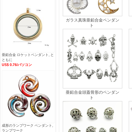
ガラス真珠亜鉛合金ペンダン
ト
亜鉛合金 ロケットペンダント, と
ともに
US$ 0.76/パソコン
亜鉛合金頭蓋骨形のペンダン
ト
成形のランプワーク ペンダント,
ランプワーク