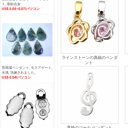
ト, 亜鉛合金
US$ 0.04~0.07/パソコン
ラインストーンの真鍮のペンダ
ント
苔瑪瑙ペンダント, モスアゲート,
水滴, 洗練されました。
US$ 0.54/パソコン
真鍮のツール ペンダント