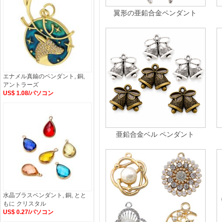
翼形の亜鉛合金ペンダント
エナメル真鍮のペンダント, 銅,
アントラーズ
US$ 1.08/パソコン
亜鉛合金ベル ペンダント
水晶ブラスペンダント, 銅, とと
もに クリスタル
US$ 0.27/パソコン