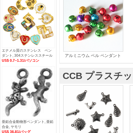
エナメル質のステンレス ペン
アルミニウム ベル ペンダント
ダント, 304ステンレススチール
US$ 0.7~1.31/パソコン
CCB プラスチ
亜鉛合金動物形ペンダント, 亜鉛
合金, ヤモリ
US$ 36.81/バッグ