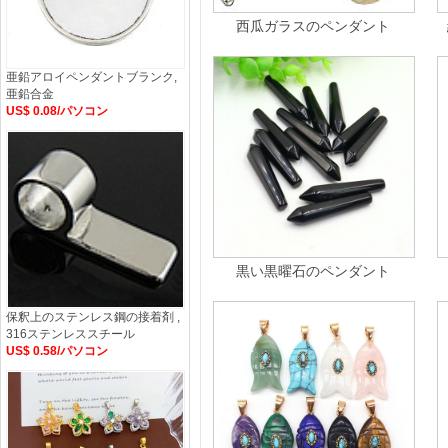
西瓜ガラスのペンダント
亜鉛アロイペンダントブランク,
亜鉛合金
US$ 0.08/パソコン
黒い黒曜石のペンダント
保釈上のステンレス鋼の接着剤 ,
316ステンレススチール
US$ 0.58/パソコン