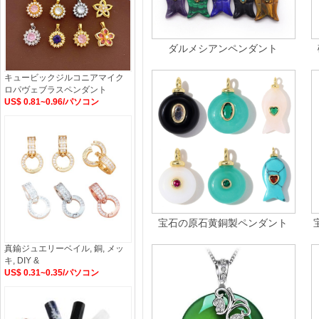
ダルメシアンペンダント
キュービックジルコニアマイク
ロパヴェブラスペンダント
US$ 0.81~0.96/パソコン
宝石の原石黄銅製ペンダント
真鍮ジュエリーベイル, 銅, メッ
キ, DIY &
US$ 0.31~0.35/パソコン