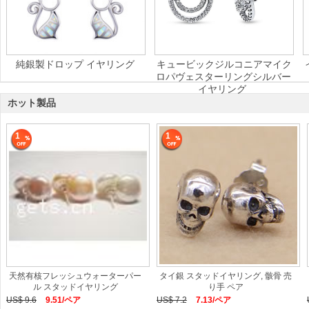
純銀製ドロップ イヤリング
キュービックジルコニアマイク
ロパヴェスターリングシルバー
イヤリング
ホット製品
1
1
天然有核フレッシュウォーターパー
タイ銀 スタッドイヤリング, 骸骨 売
ル スタッドイヤリング
り手 ペア
US$ 9.6
9.51/ペア
US$ 7.2
7.13/ペア