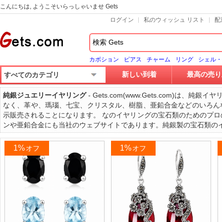
こんにちは, ようこそいらっしゃいませ Gets
ログイン
私のウィッシュ リスト
配
カボション
ピアス
チャーム
リング
シェル・
新しい到着
最高の売り
すべてのカテゴリ
純銀ジュエリーイヤリング
- Gets.com(www.Gets.co
なく、革や、瑪瑙、七宝、クリスタル、樹脂、亜鉛合金などのいろん
示販売されることになります。 なのイヤリングの宝石類のためのプロ
ンや亜鉛合金にも当社のウェブサイトであります。純銀製の宝石類の
1%
1%
オフ
オフ