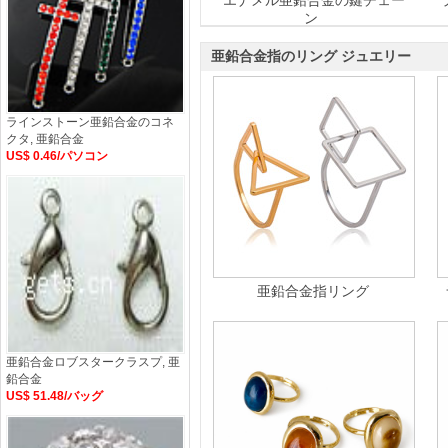
エナメル亜鉛合金の鍵チェー
ン
亜鉛合金指のリング ジュエリー
ラインストーン亜鉛合金のコネ
クタ, 亜鉛合金
US$ 0.46/パソコン
亜鉛合金指リング
亜鉛合金ロブスタークラスプ, 亜
鉛合金
US$ 51.48/バッグ