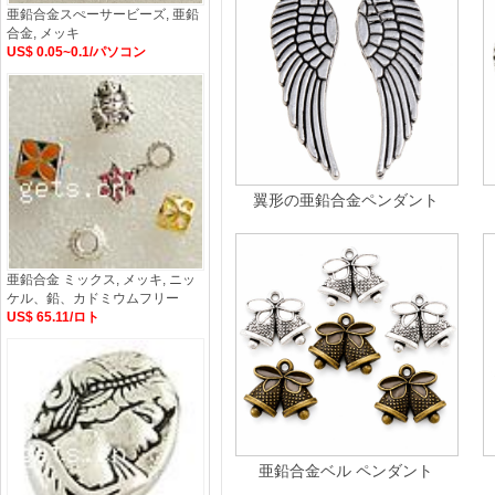
亜鉛合金スぺーサービーズ, 亜鉛
合金, メッキ
US$ 0.05~0.1/パソコン
翼形の亜鉛合金ペンダント
亜鉛合金 ミックス, メッキ, ニッ
ケル、鉛、カドミウムフリー
US$ 65.11/ロト
亜鉛合金ベル ペンダント