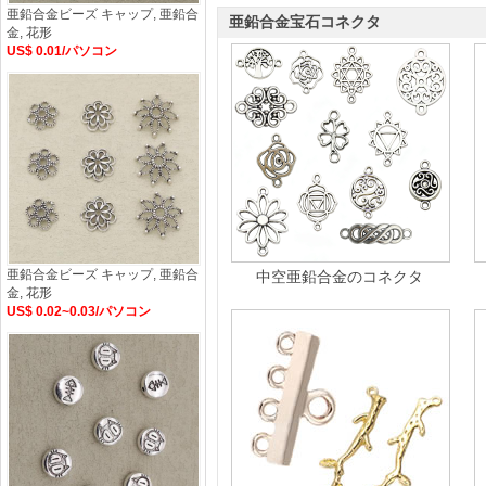
亜鉛合金ビーズ キャップ, 亜鉛合
亜鉛合金宝石コネクタ
金, 花形
US$ 0.01/パソコン
亜鉛合金ビーズ キャップ, 亜鉛合
中空亜鉛合金のコネクタ
金, 花形
US$ 0.02~0.03/パソコン