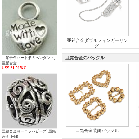
亜鉛合金ダブルフィンガーリン
グ
亜鉛合金のバックル
亜鉛合金ハート形のペンダント,
亜鉛合金
US$ 21.01/KG
亜鉛合金装飾バックル
亜鉛合金ヨーロッパビーズ, 亜鉛
合金, 円形