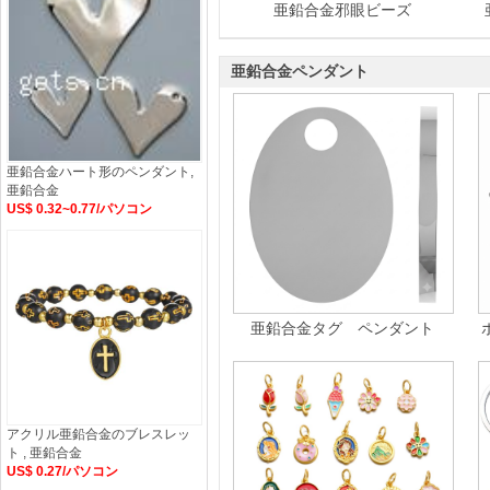
亜鉛合金邪眼ビーズ
亜鉛合金ペンダント
亜鉛合金ハート形のペンダント,
亜鉛合金
US$ 0.32~0.77/パソコン
亜鉛合金タグ ペンダント
アクリル亜鉛合金のブレスレッ
ト , 亜鉛合金
US$ 0.27/パソコン