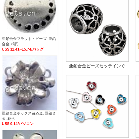
亜鉛合金フラット・ビーズ, 亜鉛
合金, 楕円
US$ 11.41~15.74/バッグ
亜鉛合金ビーズセッテインぐ
亜鉛合金ボックス留め金, 亜鉛合
金, 花形
US$ 0.14/パソコン