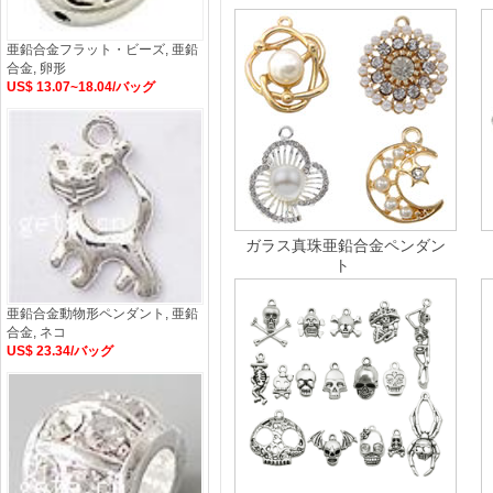
亜鉛合金フラット・ビーズ, 亜鉛
合金, 卵形
US$ 13.07~18.04/バッグ
ガラス真珠亜鉛合金ペンダン
ト
亜鉛合金動物形ペンダント, 亜鉛
合金, ネコ
US$ 23.34/バッグ