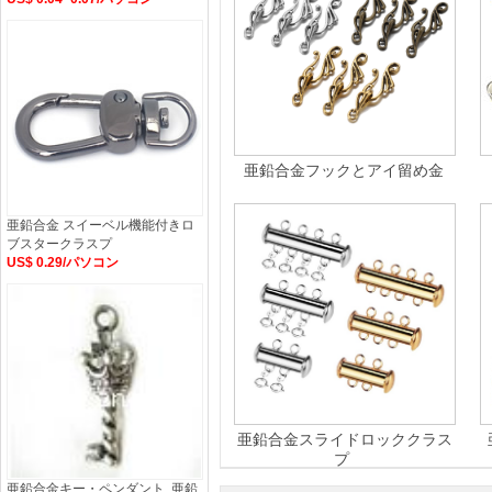
亜鉛合金フックとアイ留め金
亜鉛合金 スイーベル機能付きロ
ブスタークラスプ
US$ 0.29/パソコン
亜鉛合金スライドロッククラス
プ
亜鉛合金キー・ペンダント, 亜鉛