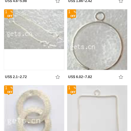
US$ 4.6~5.98
US$ 1.86~2.42
1
1
US$ 2.1~2.72
US$ 6.02~7.82
1
1