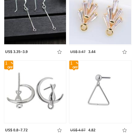
US$ 3.35~3.9
US$ 3.47
3.44
1
1
US$ 0.8~7.72
US$ 4.87
4.82