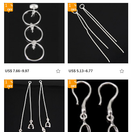
1
1
US$ 7.66~9.97
US$ 5.13~6.77
1
1