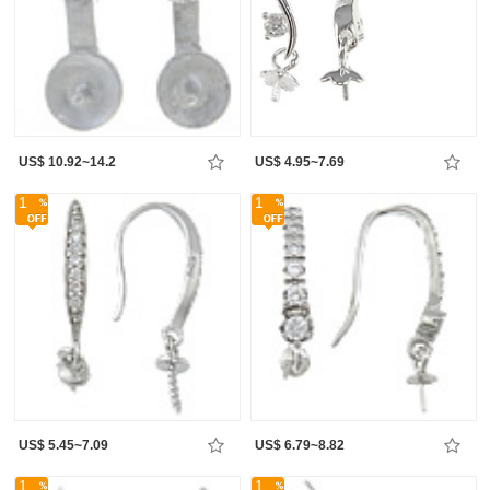
US$ 10.92~14.2
US$ 4.95~7.69
1
1
US$ 5.45~7.09
US$ 6.79~8.82
1
1