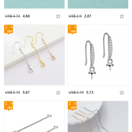
US$ 4.73
4.68
US$ 2.9
2.87
1
1
US$ 5.73
5.67
US$ 5.79
5.73
1
1