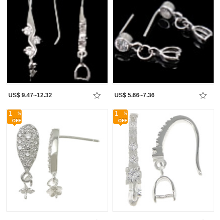
US$ 9.47~12.32
US$ 5.66~7.36
1
1