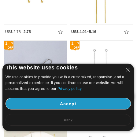
US$ 2.78
2.75
US$ 4.01~5.16
1
1
This website uses cookies
We use cookies to provide you with a customized, responsive, and a
personalized experience. If you continue to use our website, we will
assume that you agree to our
Privacy policy.
Accept
US$ 2.63~3.72
US$ 5.79
5.73
Deny
1
1