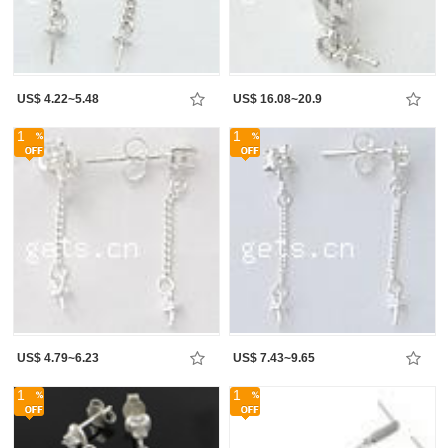
US$ 4.22~5.48
US$ 16.08~20.9
1
1
US$ 4.79~6.23
US$ 7.43~9.65
1
1