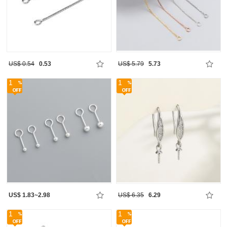
US$ 0.54
0.53
US$ 5.79
5.73
1
1
US$ 1.83~2.98
US$ 6.35
6.29
1
1