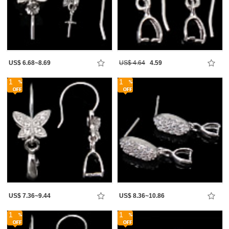
US$ 6.68~8.69
US$ 4.64
4.59
1
1
US$ 7.36~9.44
US$ 8.36~10.86
1
1