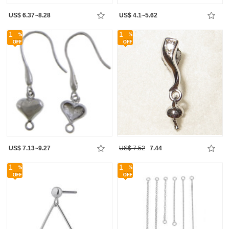
US$ 6.37~8.28
US$ 4.1~5.62
1
1
US$ 7.13~9.27
US$ 7.52
7.44
1
1