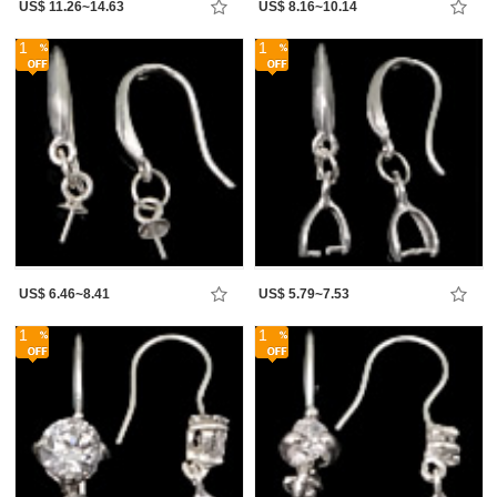
US$ 11.26~14.63
US$ 8.16~10.14
1
1
US$ 6.46~8.41
US$ 5.79~7.53
1
1