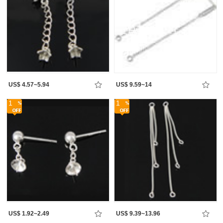
US$ 4.57~5.94
US$ 9.59~14
1
1
US$ 1.92~2.49
US$ 9.39~13.96