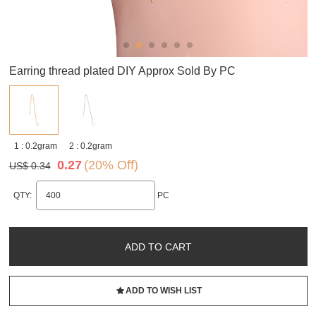
Earring thread plated DIY Approx Sold By PC
1 : 0.2gram
2 : 0.2gram
0.27
(20% Off)
US$ 0.34
QTY:
PC
ADD TO CART
ADD TO WISH LIST