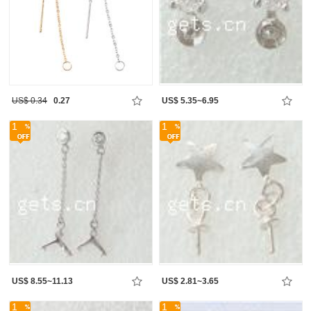
US$ 0.34
0.27
US$ 5.35~6.95
1
1
US$ 8.55~11.13
US$ 2.81~3.65
1
1