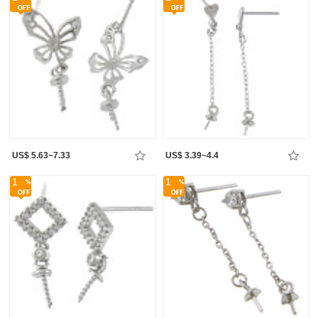
US$ 5.63~7.33
US$ 3.39~4.4
1
1