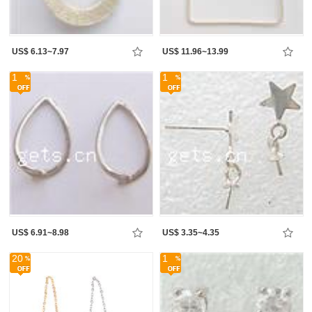
US$ 6.13~7.97
US$ 11.96~13.99
1
1
US$ 6.91~8.98
US$ 3.35~4.35
20
1