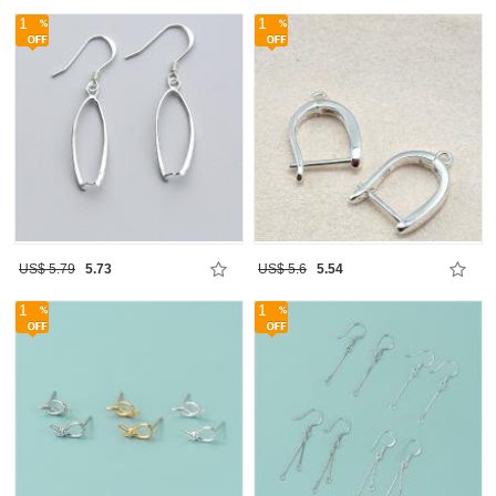
1
1
US$ 5.79
5.73
US$ 5.6
5.54
1
1