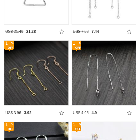
US$ 21.49
21.28
US$ 7.52
7.44
1
1
US$ 3.96
3.92
US$ 4.95
4.9
1
1