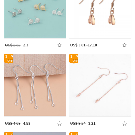
US$ 2.32
2.3
US$ 3.61~17.18
1
1
US$ 4.63
4.58
US$ 3.24
3.21
1
1