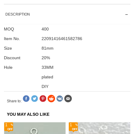
DESCRIPTION
MOQ
400
Item No.
22091416461582786
Size
81mm
Discount
20%
Hole
33MM
plated
DIY
Share to:
YOU MAY ALSO LIKE
1
1