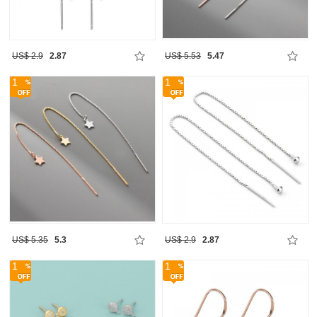
US$ 2.9
2.87
US$ 5.53
5.47
1
1
US$ 5.35
5.3
US$ 2.9
2.87
1
1