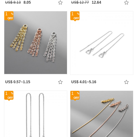
US$ 8.13
8.05
US$ 12.77
12.64
1
1
US$ 0.57~1.15
US$ 4.01~5.16
1
1