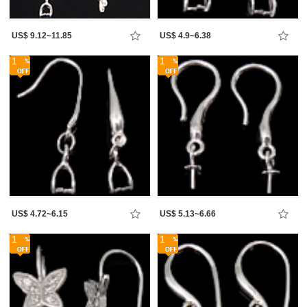
US$ 9.12~11.85
US$ 4.9~6.38
1
1
US$ 4.72~6.15
US$ 5.13~6.66
1
1