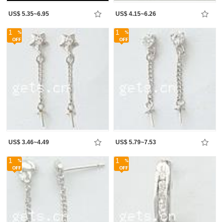
US$ 5.35~6.95
US$ 4.15~6.26
1
1
US$ 3.46~4.49
US$ 5.79~7.53
1
1