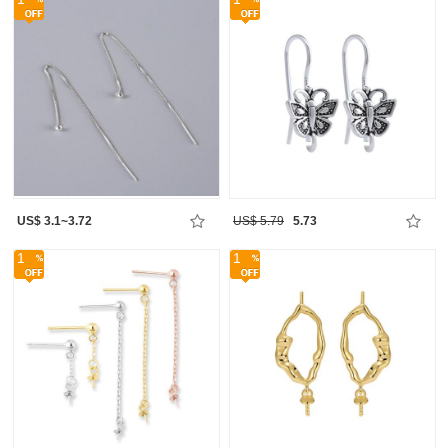
US$ 3.1~3.72
US$ 5.79
5.73
1
1