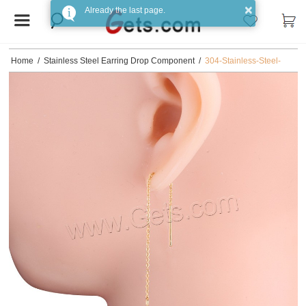
Home
/
Stainless Steel Earring Drop Component
/
304-Stainless-Steel-
Earring-thread-DIY-plated