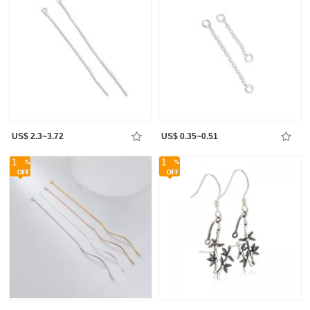
US$ 2.3~3.72
US$ 0.35~0.51
1
1