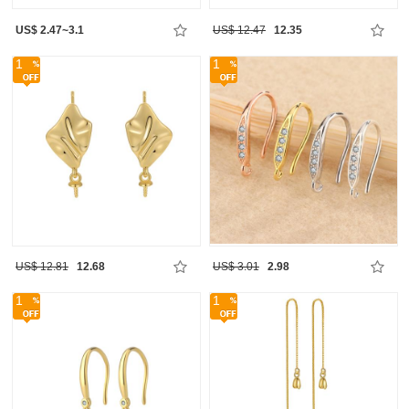
US$ 2.47~3.1
US$ 12.47
12.35
1
1
US$ 12.81
12.68
US$ 3.01
2.98
1
1