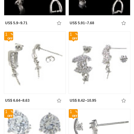
US$ 5.9~9.71
US$ 5.91~7.68
1
1
US$ 6.64~8.63
US$ 8.42~10.95
1
1