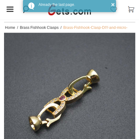
Home
/
Brass Fishhook Clasps
/
Brass-Fishhook-Clasp-DIY-and-micro-
pave-cubic-zirconia-gold-color-plated