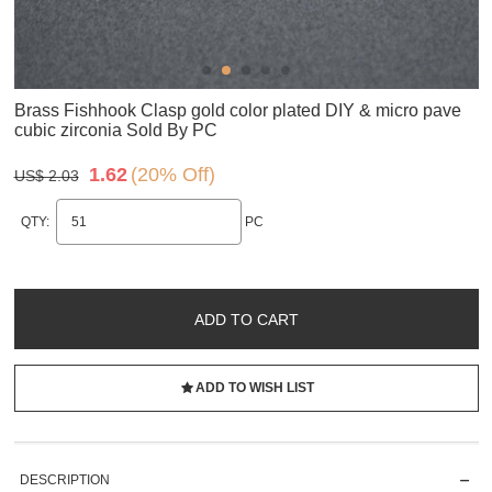
Brass Fishhook Clasp gold color plated DIY & micro pave
cubic zirconia Sold By PC
1.62
(20% Off)
US$ 2.03
QTY:
PC
ADD TO CART
ADD TO WISH LIST
DESCRIPTION