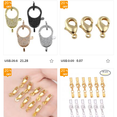
20
20
US$ 26.6
21.28
US$ 0.09
0.07
20
20