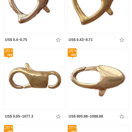
US$ 0.4~0.75
US$ 0.43~0.71
20
20
US$ 0.05~1077.3
US$ 805.98~1088.08
20
20