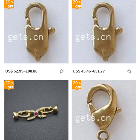
20
20
US$ 52.95~108.86
US$ 45.46~651.77
20
20