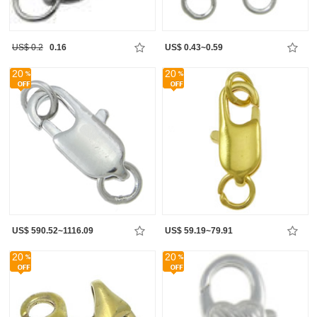
US$ 0.2
0.16
US$ 0.43~0.59
20
20
US$ 590.52~1116.09
US$ 59.19~79.91
20
20