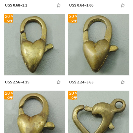
US$ 0.68~1.1
US$ 0.64~1.06
20
20
US$ 2.56~4.15
US$ 2.24~3.63
20
20