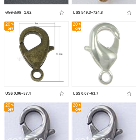
US$ 2.03
1.62
US$ 549.3~724.8
20
20
US$ 0.06~37.4
US$ 0.07~63.7
20
20