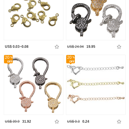
US$ 0.03~0.08
US$ 24.94
19.95
20
20
US$ 39.9
31.92
US$ 0.3
0.24