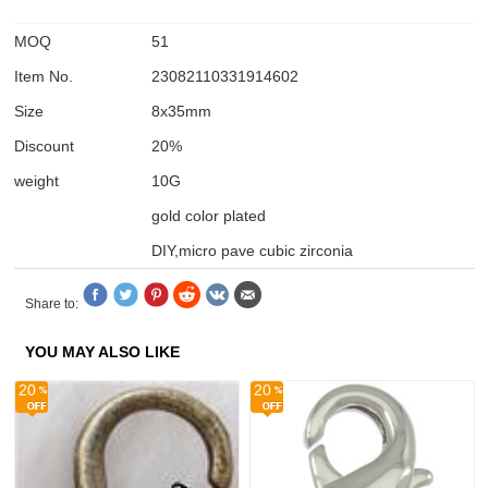
MOQ
51
Item No.
23082110331914602
Size
8x35mm
Discount
20%
weight
10G
gold color plated
DIY,micro pave cubic zirconia
Share to:
YOU MAY ALSO LIKE
20
20