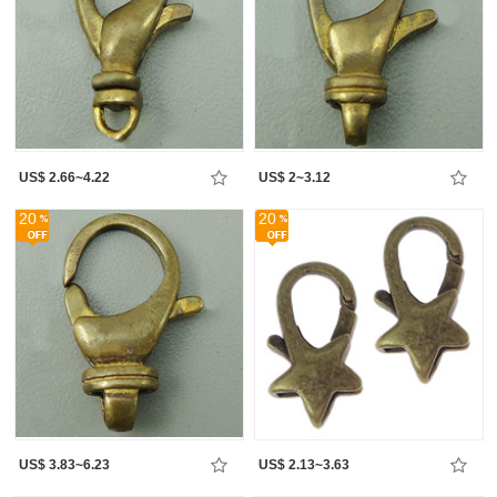
US$ 2.66~4.22
US$ 2~3.12
20
20
US$ 3.83~6.23
US$ 2.13~3.63