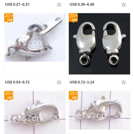
US$ 0.27~0.37
US$ 0.36~0.48
20
20
US$ 0.54~0.72
US$ 0.72~1.14
20
20