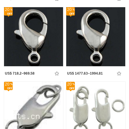
20
20
US$ 718.2~969.58
US$ 1477.63~1994.81
20
20