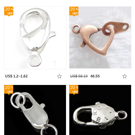
20
20
US$ 1.2~1.62
US$ 58.19
46.55
20
20