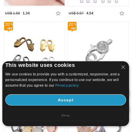
US$ 1.68
1.34
US$ 5.67
4.54
20
20
This website uses cookies
We use cookies to provide you with a customized, responsive, and a
personalized experience. If you continue to use our website, we will
assume that you agree to our
Privacy policy.
US$ 2.25
1.8
US$ 12.59
10.07
Accept
20
20
Deny