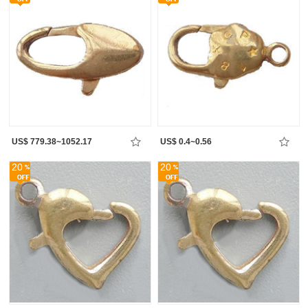
US$ 779.38~1052.17
US$ 0.4~0.56
20
20