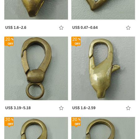
US$ 1.6~2.6
US$ 0.47~0.64
20
20
US$ 3.19~5.18
US$ 1.6~2.59
20
20