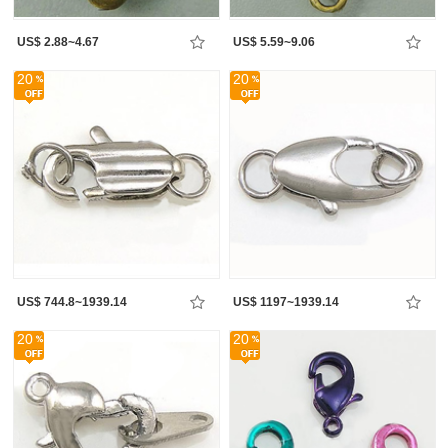
US$ 2.88~4.67
US$ 5.59~9.06
20
20
US$ 744.8~1939.14
US$ 1197~1939.14
20
20