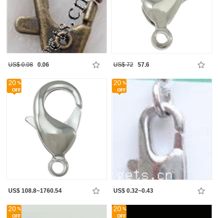
US$ 0.08
0.06
US$ 72
57.6
20
20
US$ 108.8~1760.54
US$ 0.32~0.43
20
20