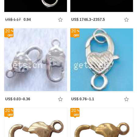
US$ 1.17
0.94
US$ 1746.3~2357.5
20
20
US$ 0.03~0.36
US$ 0.76~1.1
20
20