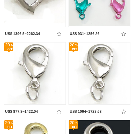
US$ 1396.5~2262.34
US$ 931~1256.86
20
20
US$ 877.8~1422.04
US$ 1064~1723.68
20
20