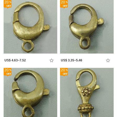
20
20
US$ 4.63~7.52
US$ 3.35~5.46
20
20