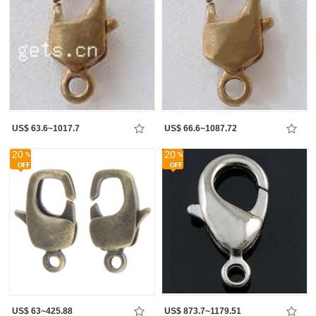
US$ 63.6~1017.7
US$ 66.6~1087.72
20
20
US$ 63~425.88
US$ 873.7~1179.51