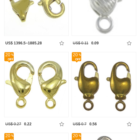
US$ 1396.5~1885.28
US$ 0.11
0.09
20
20
US$ 0.27
0.22
US$ 0.7
0.56
20
20