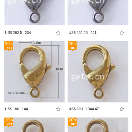
US$ 292.5
234
US$ 551.25
441
20
20
US$ 180
144
US$ 80.1~1344.47
20
20