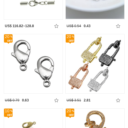
US$ 116.82~128.8
US$ 0.54
0.43
20
20
US$ 0.79
0.63
US$ 3.51
2.81
10
20