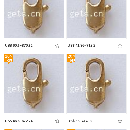
US$ 60.6~870.82
US$ 41.86~718.2
20
20
US$ 46.8~672.24
US$ 33~474.02