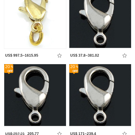
US$ 997.5~1615.95
US$ 37.8~381.02
20
20
US$ 257.21
205.77
US$ 171~239.4