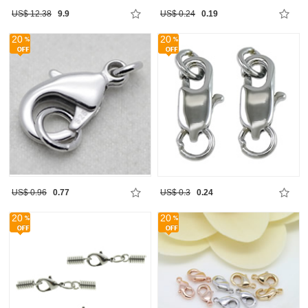
US$ 12.38
9.9
US$ 0.24
0.19
20
20
US$ 0.96
0.77
US$ 0.3
0.24
20
20