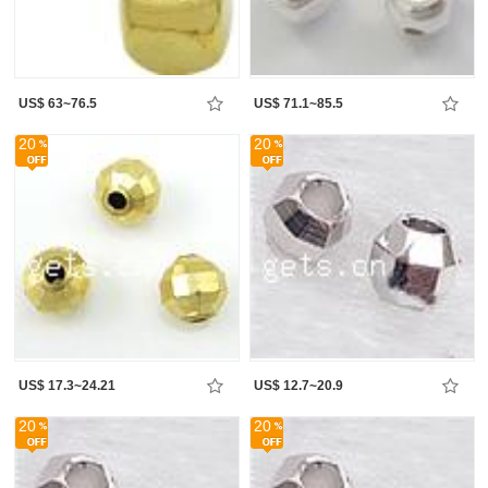
US$ 63~76.5
US$ 71.1~85.5
20
20
US$ 17.3~24.21
US$ 12.7~20.9
20
20