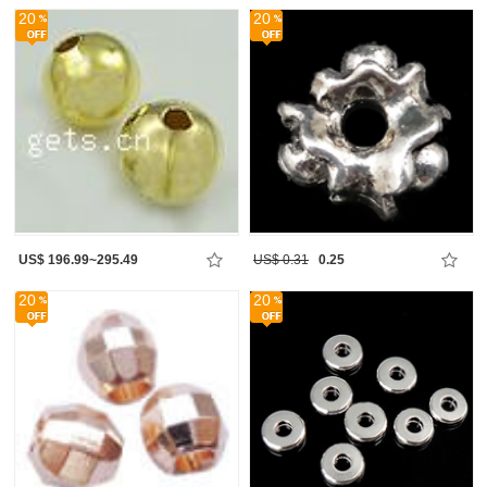
20
20
US$ 196.99~295.49
US$ 0.31
0.25
20
20