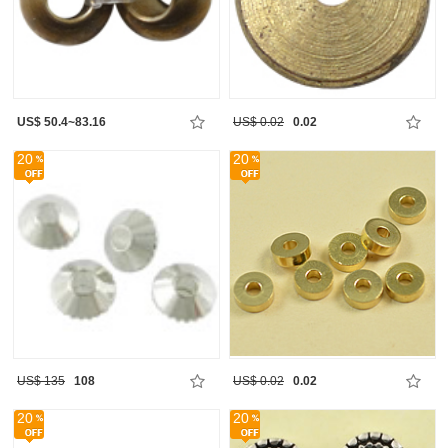
US$ 50.4~83.16
US$ 0.02
0.02
20
20
US$ 135
108
US$ 0.02
0.02
20
20