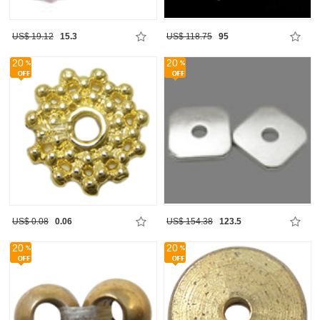
US$ 19.12
15.3
US$ 118.75
95
20
20
US$ 0.08
0.06
US$ 154.38
123.5
20
20