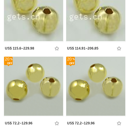
US$ 115.6~229.98
US$ 114.91~206.85
20
20
US$ 72.2~129.96
US$ 72.2~129.96