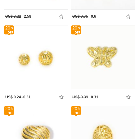
US$ 3.22
2.58
US$ 0.75
0.6
20
20
US$ 0.24~0.31
US$ 0.39
0.31
20
20