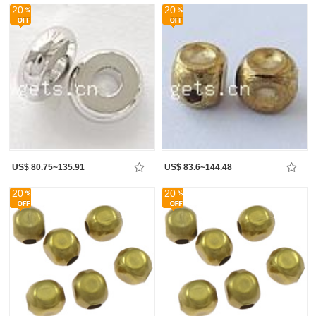
20
20
US$ 80.75~135.91
US$ 83.6~144.48
20
20