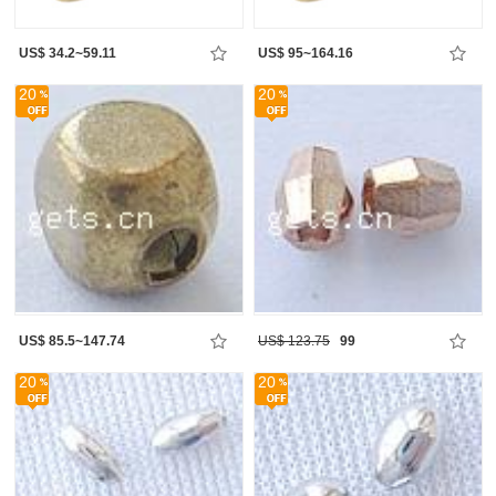
US$ 34.2~59.11
US$ 95~164.16
20
20
US$ 85.5~147.74
US$ 123.75
99
20
20