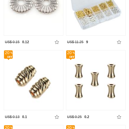
US$ 0.15
0.12
US$ 11.25
9
20
20
US$ 0.13
0.1
US$ 0.25
0.2
20
20