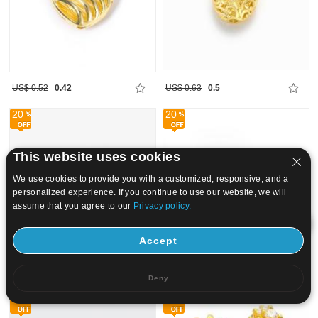
US$ 0.52
0.42
US$ 0.63
0.5
20
20
This website uses cookies
We use cookies to provide you with a customized, responsive, and a
personalized experience. If you continue to use our website, we will
assume that you agree to our
Privacy policy.
Accept
US$ 0.79
0.63
US$ 0.5
0.4
Deny
20
20