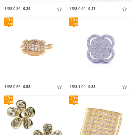
US$ 0.36
0.29
US$ 0.59
0.47
20
20
US$ 0.66
0.53
US$ 1.04
0.83
20
20