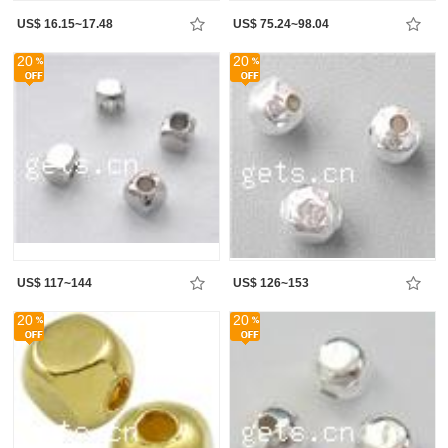
US$ 16.15~17.48
US$ 75.24~98.04
20
20
US$ 117~144
US$ 126~153
20
20