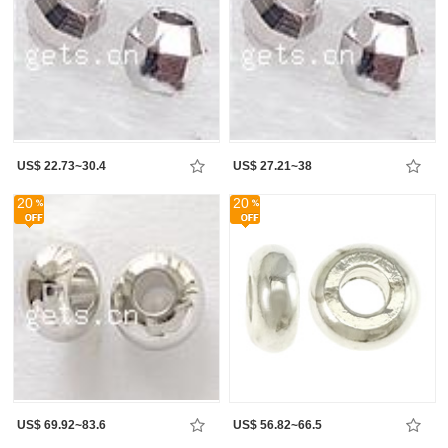
US$ 22.73~30.4
US$ 27.21~38
20
20
US$ 69.92~83.6
US$ 56.82~66.5