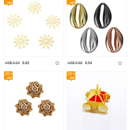
US$ 0.03
0.02
US$ 0.68
0.54
20
20