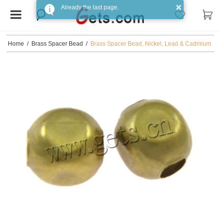
Home
/
Brass Spacer Bead
/
Brass Spacer Bead, Nickel, Lead & Cadmium
free, 4x4x4mm, Hole:Approx 1MM, Sold by Bag