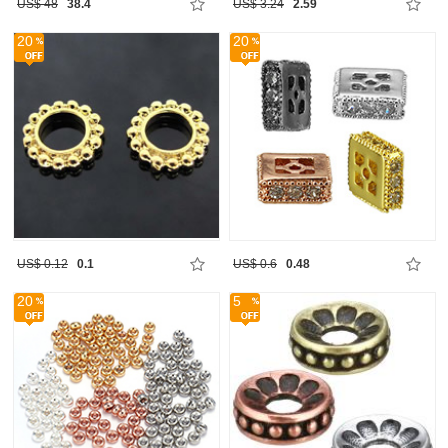
US$ 48
38.4
US$ 3.24
2.59
20
20
US$ 0.12
0.1
US$ 0.6
0.48
20
5