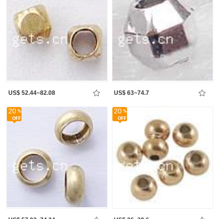
US$ 52.44~82.08
US$ 63~74.7
20
20