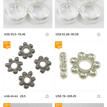
US$ 55.5~76.46
US$ 61.66~95.58
20
20
US$ 35.63
28.5
US$ 76~109.45
20
20