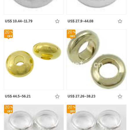
US$ 10.44~11.79
US$ 27.9~44.08
20
20
US$ 44.5~56.21
US$ 27.26~38.23
20
20