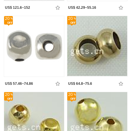
US$ 121.6~152
US$ 42.29~55.16
20
20
US$ 57.46~74.86
US$ 64.8~75.6
20
20