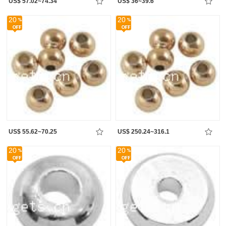
US$ 57.02~74.34
US$ 36~39.6
20
20
US$ 55.62~70.25
US$ 250.24~316.1
20
20