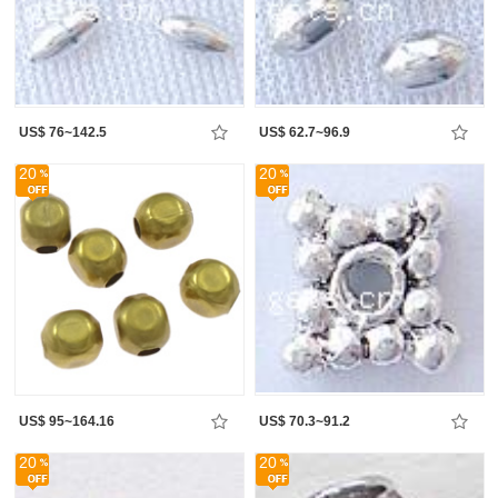
US$ 76~142.5
US$ 62.7~96.9
20
20
US$ 95~164.16
US$ 70.3~91.2
20
20