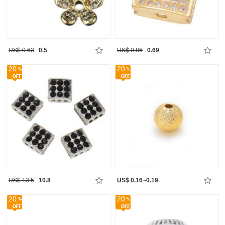
US$ 0.63
0.5
US$ 0.86
0.69
20
20
US$ 13.5
10.8
US$ 0.16~0.19
20
20