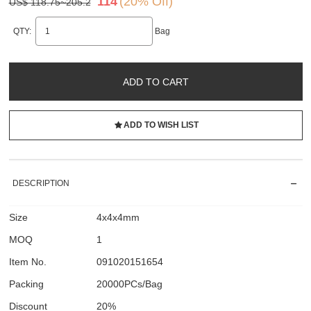
114
(20% Off)
US$ 118.75~205.2
QTY:
Bag
ADD TO CART
ADD TO WISH LIST
DESCRIPTION
Size
4x4x4mm
MOQ
1
Item No.
091020151654
Packing
20000PCs/Bag
Discount
20%