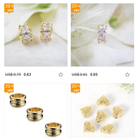
20
20
US$ 0.79
0.63
US$ 0.81
0.65
20
20