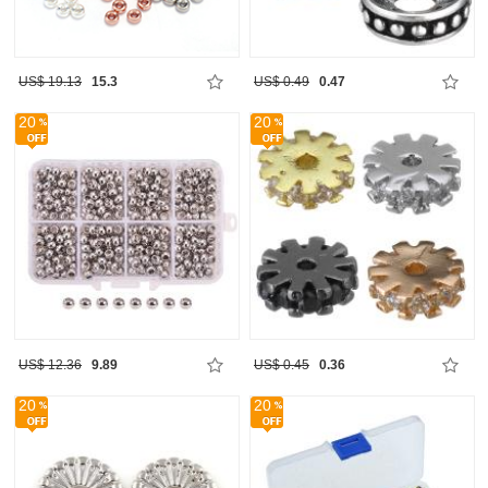
US$ 19.13
15.3
US$ 0.49
0.47
20
20
US$ 12.36
9.89
US$ 0.45
0.36
20
20