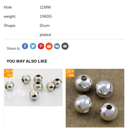
Hole
11MM
weight
1960G
Shape
Drum
plated
Share to:
YOU MAY ALSO LIKE
20
20