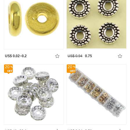
US$ 0.02~0.2
US$ 0.94
0.75
20
20