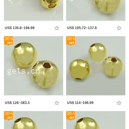
US$ 136.8~196.99
US$ 105.72~137.9
20
20
US$ 126~383.3
US$ 114~196.99
20
20