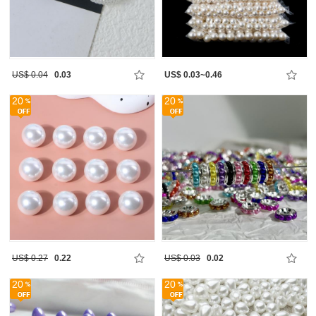
US$ 0.04
0.03
US$ 0.03~0.46
20
20
US$ 0.27
0.22
US$ 0.03
0.02
20
20