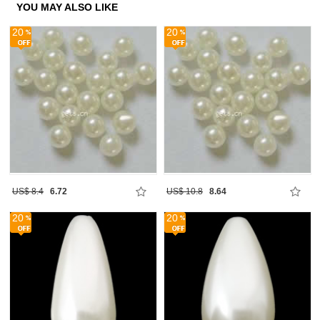
YOU MAY ALSO LIKE
20
20
US$ 8.4
6.72
US$ 10.8
8.64
20
20