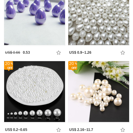
US$ 0.66
0.53
US$ 0.9~1.26
20
20
US$ 0.2~0.65
US$ 2.16~11.7