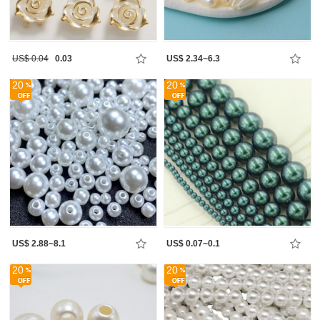
US$ 0.04
0.03
US$ 2.34~6.3
20
20
US$ 2.88~8.1
US$ 0.07~0.1
20
20