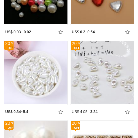
US$ 0.03
0.02
US$ 0.2~0.54
20
20
US$ 0.34~5.4
US$ 4.05
3.24
20
20