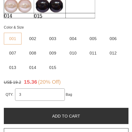
Color & Size
001
002
003
004
005
006
007
008
009
010
011
012
013
014
015
15.36
(20% Off)
US$ 19.2
QTY:
Bag
ADD TO CART