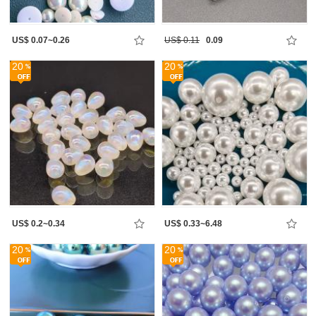
US$ 0.07~0.26
US$ 0.11
0.09
20
20
US$ 0.2~0.34
US$ 0.33~6.48
20
20