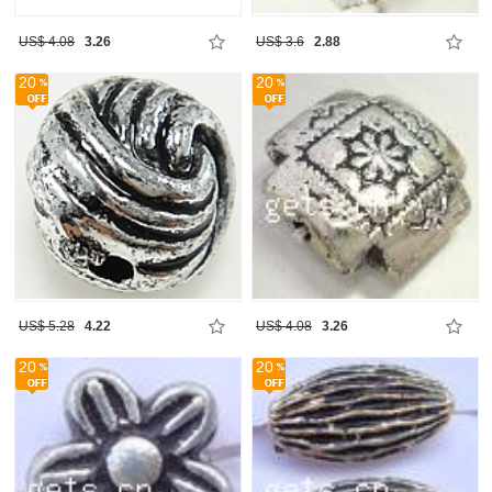
US$ 4.08
3.26
US$ 3.6
2.88
20
20
US$ 5.28
4.22
US$ 4.08
3.26
20
20