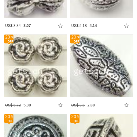
US$ 3.84
3.07
US$ 5.18
4.14
20
20
US$ 6.72
5.38
US$ 3.6
2.88
20
20