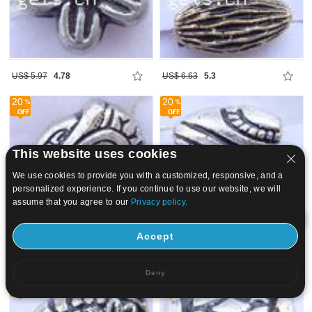
US$ 5.97
4.78
US$ 6.63
5.3
20
20
This website uses cookies
We use cookies to provide you with a customized, responsive, and a
personalized experience. If you continue to use our website, we will
assume that you agree to our
Privacy policy.
Accept
US$ 5.3
4.24
US$ 4.31
3.45
Deny
20
20