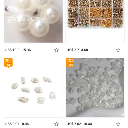
US$ 19.2
15.36
US$ 2.7~4.68
20
20
US$ 0.07
0.06
US$ 7.02~10.44