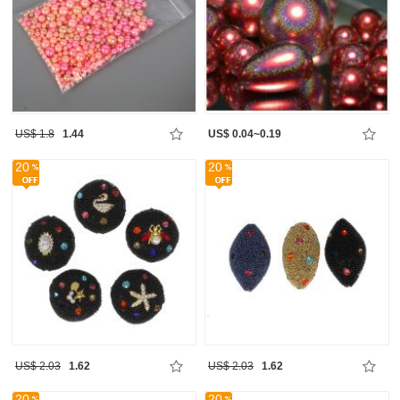
US$ 1.8
1.44
US$ 0.04~0.19
20
20
US$ 2.03
1.62
US$ 2.03
1.62
20
20