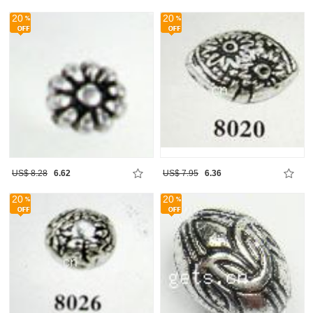
20
20
US$ 8.28
6.62
US$ 7.95
6.36
20
20