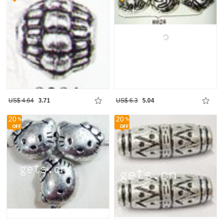
US$ 4.64
3.71
US$ 6.3
5.04
20
20