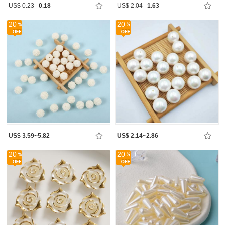
US$ 0.23
0.18
US$ 2.04
1.63
20
20
US$ 3.59~5.82
US$ 2.14~2.86
20
20