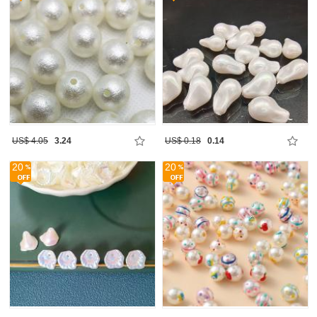
US$ 4.05
3.24
US$ 0.18
0.14
20
20