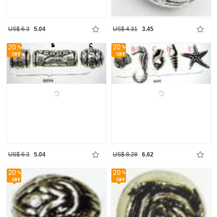
US$ 6.3
5.04
US$ 4.31
3.45
20
20
US$ 6.3
5.04
US$ 8.28
6.62
20
20