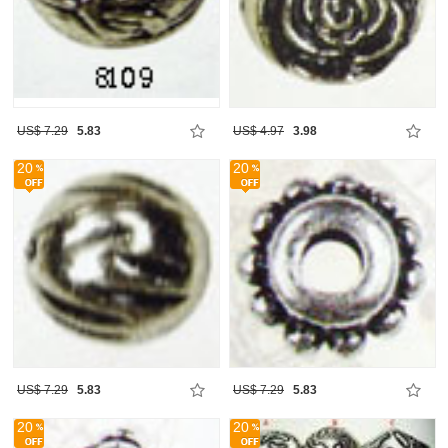
US$ 7.29
5.83
US$ 4.97
3.98
20
20
US$ 7.29
5.83
US$ 7.29
5.83
20
20