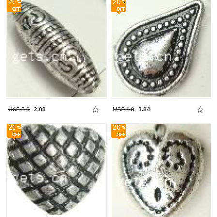
20
20
US$ 3.6
2.88
US$ 4.8
3.84
20
20