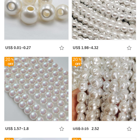
US$ 0.01~0.27
US$ 1.98~4.32
20
20
US$ 1.57~1.8
US$ 3.15
2.52