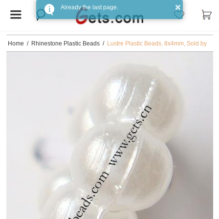
Home
/
Rhinestone Plastic Beads
/
Lustre Plastic Beads, 8x4mm, Sold by
PC