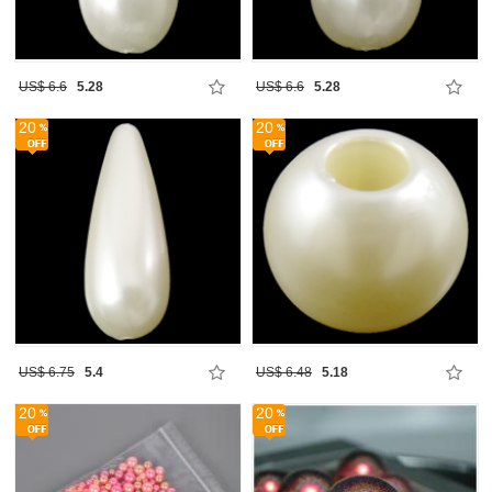
US$ 6.6
5.28
US$ 6.6
5.28
20
20
US$ 6.75
5.4
US$ 6.48
5.18
20
20