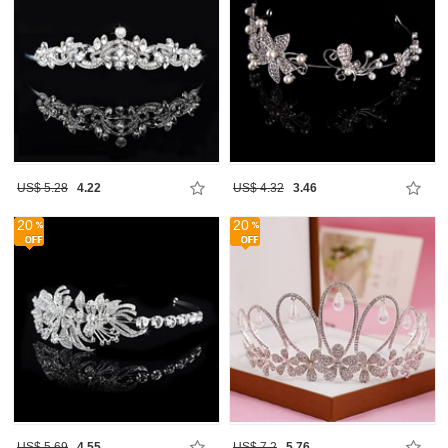
US$ 5.28
4.22
US$ 4.32
3.46
20
20
US$ 5.69
4.55
US$ 7.2
5.76