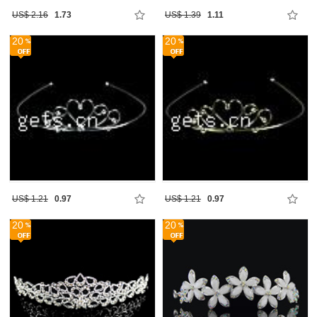
US$ 2.16
1.73
US$ 1.39
1.11
20
20
US$ 1.21
0.97
US$ 1.21
0.97
20
20