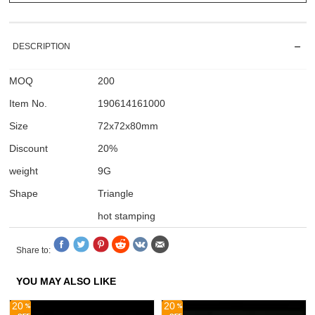
DESCRIPTION
MOQ
200
Item No.
190614161000
Size
72x72x80mm
Discount
20%
weight
9G
Shape
Triangle
hot stamping
Share to:
YOU MAY ALSO LIKE
20
20