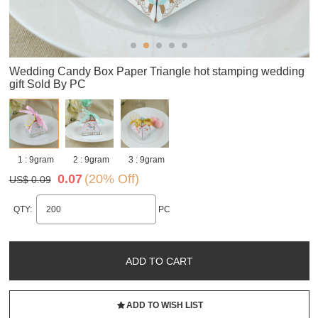
Wedding Candy Box Paper Triangle hot stamping wedding
gift Sold By PC
1 : 9gram
2 : 9gram
3 : 9gram
0.07
(20% Off)
US$ 0.09
QTY:
PC
ADD TO CART
ADD TO WISH LIST