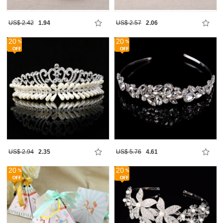
US$ 2.42
1.94
US$ 2.57
2.06
20
20
US$ 2.94
2.35
US$ 5.76
4.61
20
20