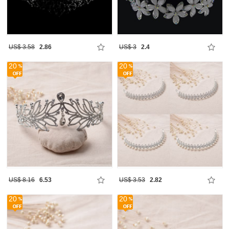
US$ 3.58
2.86
US$ 3
2.4
20
20
US$ 8.16
6.53
US$ 3.53
2.82
20
20