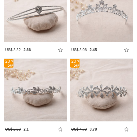
US$ 3.32
2.66
US$ 3.06
2.45
20
20
US$ 2.63
2.1
US$ 4.73
3.78