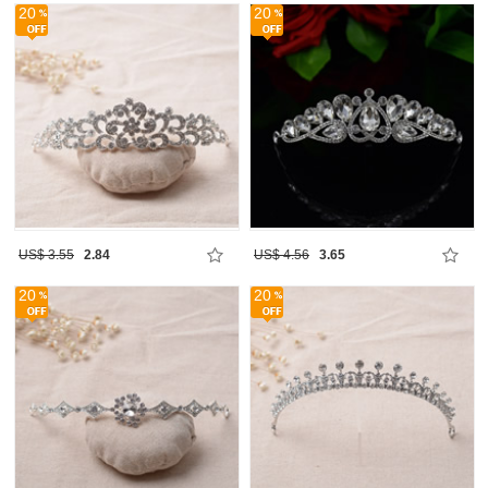
20
20
US$ 3.55
2.84
US$ 4.56
3.65
20
20