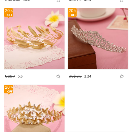
20
20
US$ 7
5.6
US$ 2.8
2.24
20