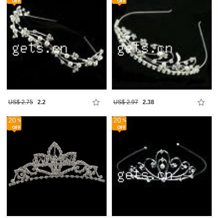
US$ 2.75
2.2
US$ 2.97
2.38
20
20