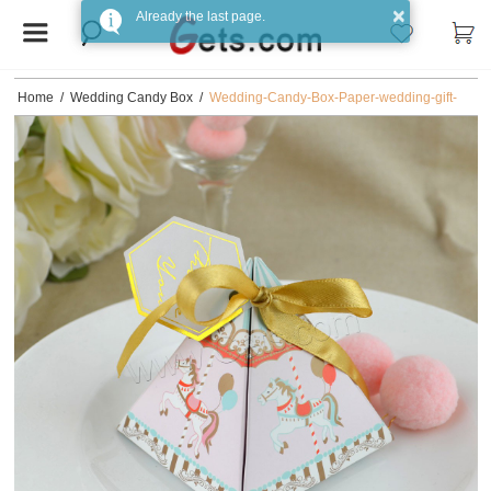
×
Already the last page.
Home
/
Wedding Candy Box
/
Wedding-Candy-Box-Paper-wedding-gift-
and-hot-stamping