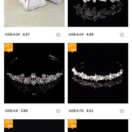
US$ 0.09
0.07
US$ 6.24
4.99
20
20
US$ 4.8
3.84
US$ 5.76
4.61
20
20