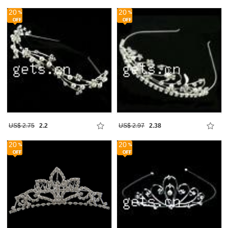
20
20
US$ 2.75
2.2
US$ 2.97
2.38
20
20