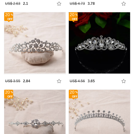
US$ 2.63
2.1
US$ 4.73
3.78
20
20
US$ 3.55
2.84
US$ 4.56
3.65
20
20