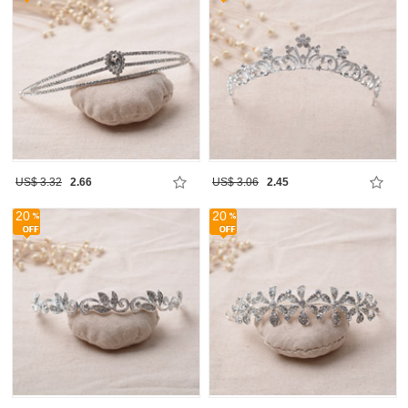
US$ 3.32
2.66
US$ 3.06
2.45
20
20