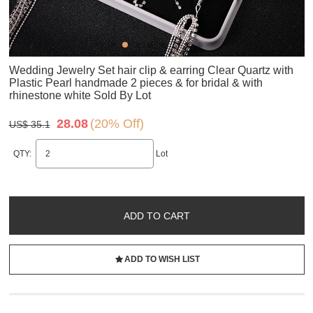
Wedding Jewelry Set hair clip & earring Clear Quartz with
Plastic Pearl handmade 2 pieces & for bridal & with
rhinestone white Sold By Lot
28.08
(20% Off)
US$ 35.1
QTY:
Lot
ADD TO CART
ADD TO WISH LIST