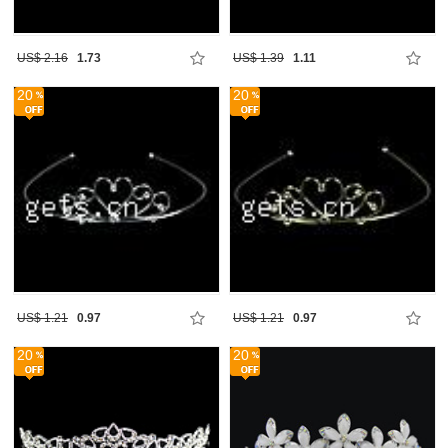
US$ 2.16
1.73
US$ 1.39
1.11
20
20
US$ 1.21
0.97
US$ 1.21
0.97
20
20