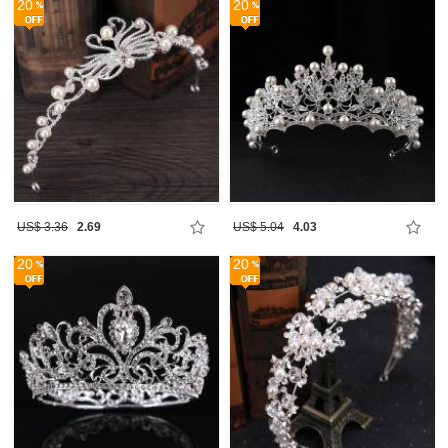
20
20
US$ 3.36
2.69
US$ 5.04
4.03
20
20