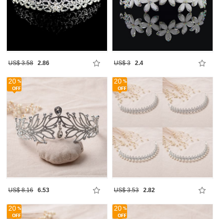
US$ 3.58
2.86
US$ 3
2.4
20
20
US$ 8.16
6.53
US$ 3.53
2.82
20
20