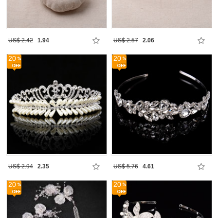
US$ 2.42
1.94
US$ 2.57
2.06
20
20
US$ 2.94
2.35
US$ 5.76
4.61
20
20