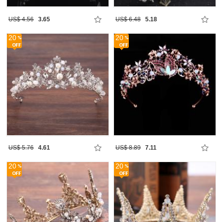
US$ 4.56
3.65
US$ 6.48
5.18
20
20
US$ 5.76
4.61
US$ 8.89
7.11
20
20