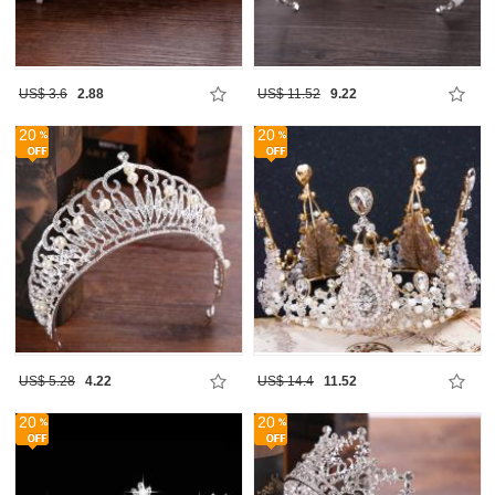
US$ 3.6
2.88
US$ 11.52
9.22
20
20
US$ 5.28
4.22
US$ 14.4
11.52
20
20