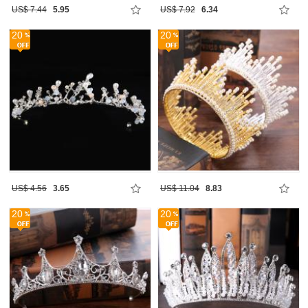
US$ 7.44
5.95
US$ 7.92
6.34
20
20
US$ 4.56
3.65
US$ 11.04
8.83
20
20