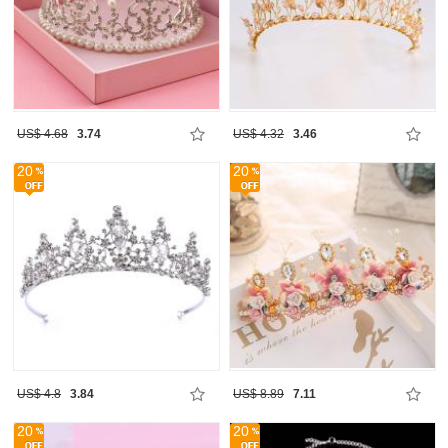
US$ 4.68
3.74
US$ 4.32
3.46
20
20
US$ 4.8
3.84
US$ 8.89
7.11
20
20