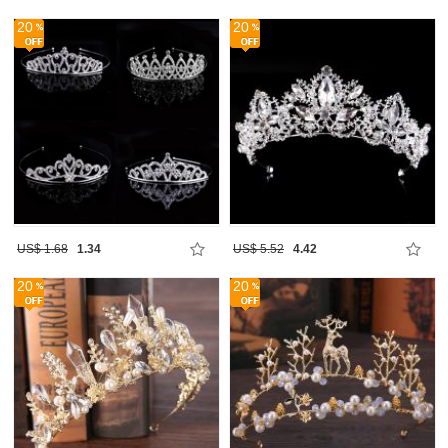
20
20
US$ 1.68
1.34
US$ 5.52
4.42
20
20