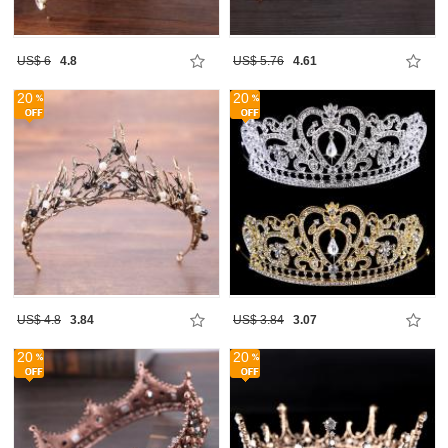
US$ 6
4.8
US$ 5.76
4.61
20
20
US$ 4.8
3.84
US$ 3.84
3.07
20
20