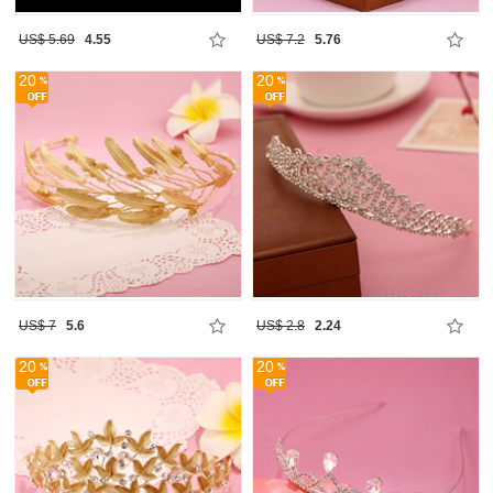
US$ 5.69
4.55
US$ 7.2
5.76
20
20
US$ 7
5.6
US$ 2.8
2.24
20
20