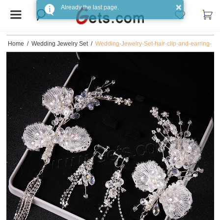
Home
/
Wedding Jewelry Set
/
Wedding-Jewelry-Set-hair-clip-and-earring-
Clear-Quartz-with-Plastic-Pearl-white