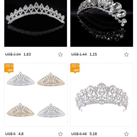
US$ 2.04
1.63
US$ 1.44
1.15
20
20
US$ 6
4.8
US$ 6.48
5.18