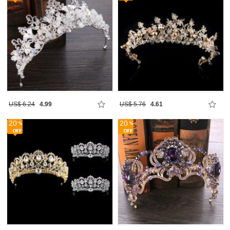
US$ 6.24
4.99
US$ 5.76
4.61
20
20