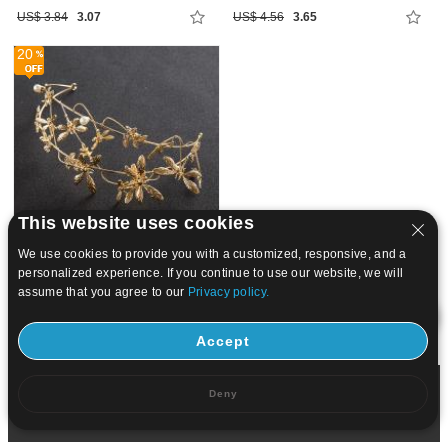
US$ 3.84
3.07
US$ 4.56
3.65
20
This website uses cookies
We use cookies to provide you with a customized, responsive, and a
personalized experience. If you continue to use our website, we will
US$ 6
4.8
assume that you agree to our
Privacy policy.
the
Designer
Accept
Deny
Copyright © 2004-2026 Gets Limited All rights reserved.