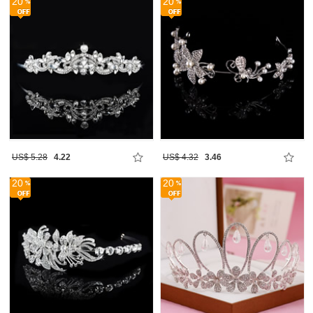
20
20
US$ 5.28
4.22
US$ 4.32
3.46
20
20