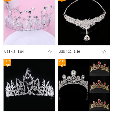
US$ 4.8
3.84
US$ 4.32
3.46
20
20