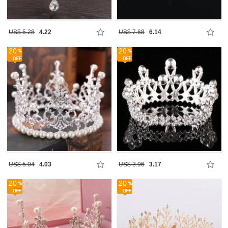
US$ 5.28
4.22
US$ 7.68
6.14
20
20
US$ 5.04
4.03
US$ 3.96
3.17
20
20