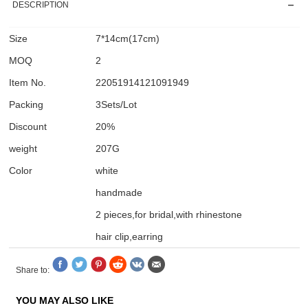
DESCRIPTION
Size
7*14cm(17cm)
MOQ
2
Item No.
22051914121091949
Packing
3Sets/Lot
Discount
20%
weight
207G
Color
white
handmade
2 pieces,for bridal,with rhinestone
hair clip,earring
Share to:
YOU MAY ALSO LIKE