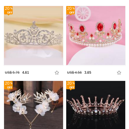
20
20
US$ 5.76
4.61
US$ 4.56
3.65
20
20