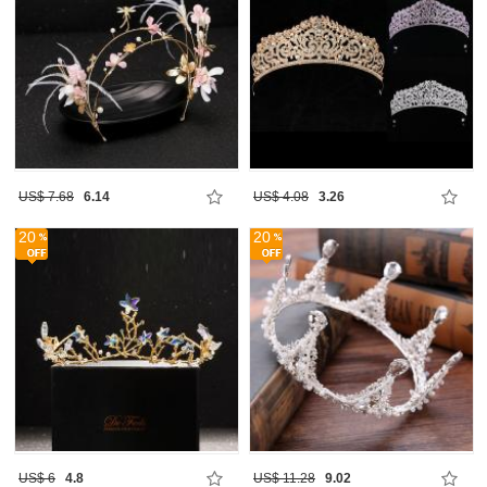
US$ 7.68
6.14
US$ 4.08
3.26
20
20
US$ 6
4.8
US$ 11.28
9.02