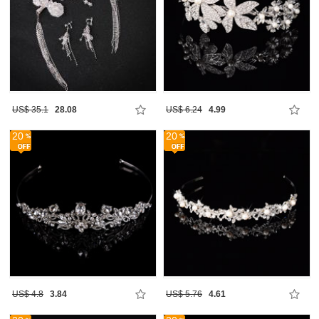
US$ 35.1
28.08
US$ 6.24
4.99
20
20
US$ 4.8
3.84
US$ 5.76
4.61