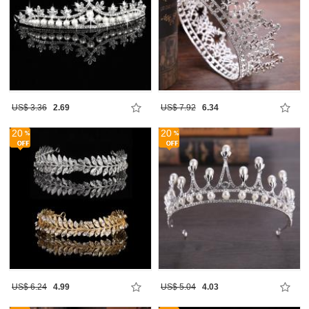
US$ 3.36
2.69
US$ 7.92
6.34
20
20
US$ 6.24
4.99
US$ 5.04
4.03