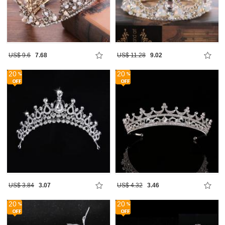
US$ 9.6
7.68
US$ 11.28
9.02
20
20
US$ 3.84
3.07
US$ 4.32
3.46
20
20