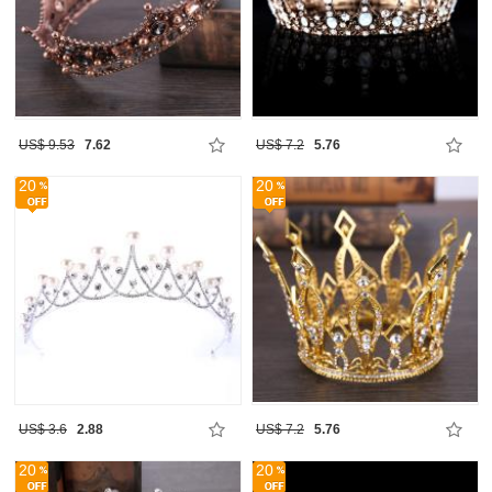
US$ 9.53
7.62
US$ 7.2
5.76
20
20
US$ 3.6
2.88
US$ 7.2
5.76
20
20