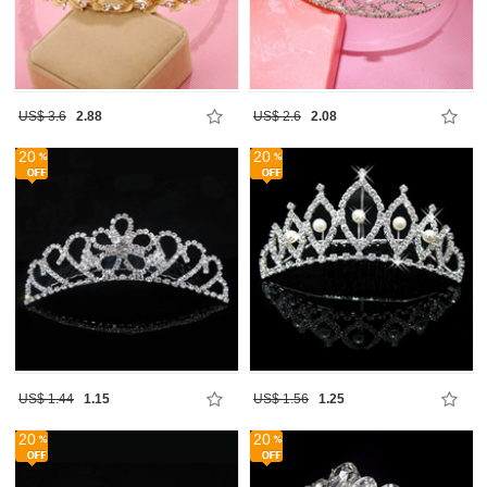
US$ 3.6
2.88
US$ 2.6
2.08
20
20
US$ 1.44
1.15
US$ 1.56
1.25
20
20