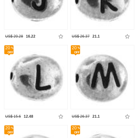
US$ 20.28
16.22
US$ 26.37
21.1
20
20
US$ 15.6
12.48
US$ 26.37
21.1
20
20