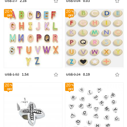
US$ 2.7
2.16
US$ 0.04
0.03
20
20
US$ 1.92
1.54
US$ 0.24
0.19
20
20