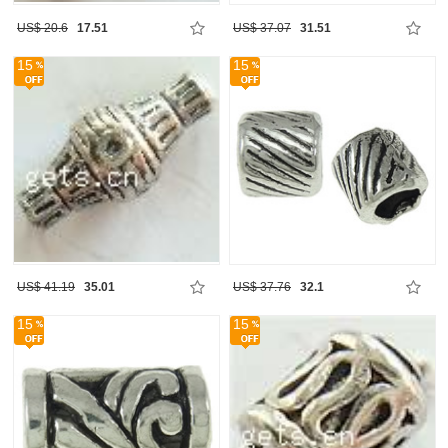
US$ 20.6
17.51
US$ 37.07
31.51
15
15
US$ 41.19
35.01
US$ 37.76
32.1
15
15