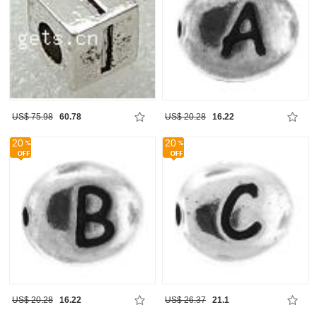
US$ 75.98
60.78
US$ 20.28
16.22
20
20
US$ 20.28
16.22
US$ 26.37
21.1