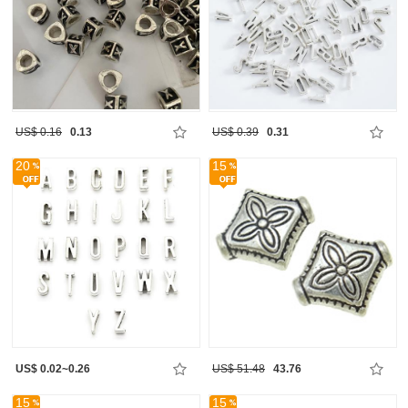
US$ 0.16
0.13
US$ 0.39
0.31
20
15
US$ 0.02~0.26
US$ 51.48
43.76
15
15