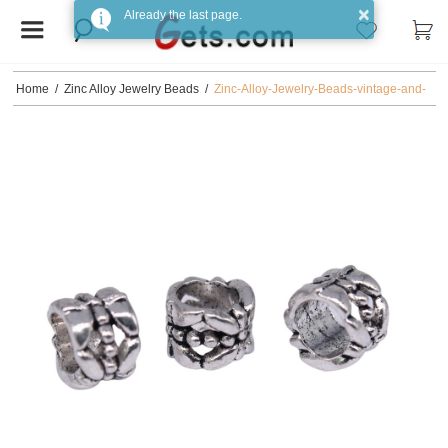
Home
/
Zinc Alloy Jewelry Beads
/
Zinc-Alloy-Jewelry-Beads-vintage-and-
DIY-antique-silver-color-plated-Donut