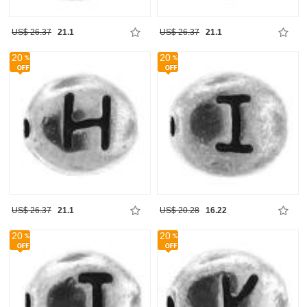
US$ 26.37
21.1
US$ 26.37
21.1
20
20
US$ 26.37
21.1
US$ 20.28
16.22
20
20