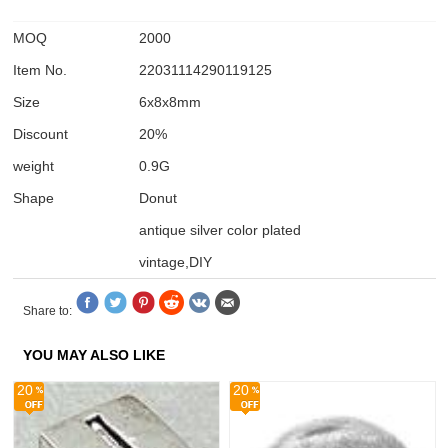
MOQ
2000
Item No.
22031114290119125
Size
6x8x8mm
Discount
20%
weight
0.9G
Shape
Donut
antique silver color plated
vintage,DIY
Share to:
YOU MAY ALSO LIKE
20
20