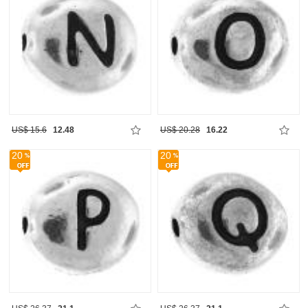
US$ 15.6
12.48
US$ 20.28
16.22
20
20