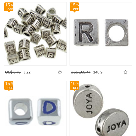
15
15
US$ 3.79
3.22
US$ 165.77
140.9
15
10