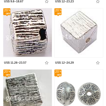
US$ 9.6~18.67
US$ 12~23.23
20
20
US$ 11.26~23.57
US$ 12~24.29
20
20