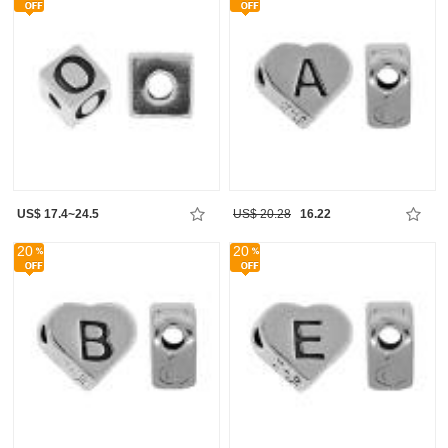
US$ 17.4~24.5
US$ 20.28
16.22
20
20