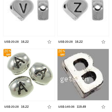
US$ 20.28
16.22
US$ 20.28
16.22
20
20
US$ 20.28
16.22
US$ 149.36
119.49