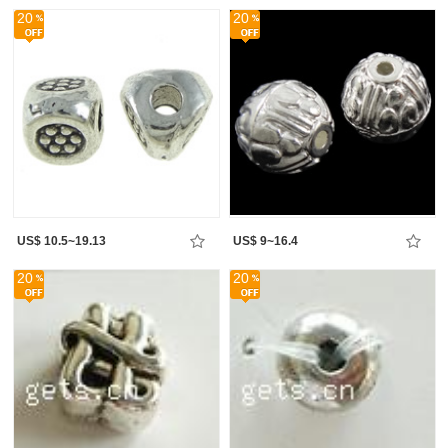
20
20
US$ 10.5~19.13
US$ 9~16.4
20
20