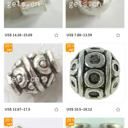
US$ 14.26~15.69
US$ 7.88~13.59
20
20
US$ 12.67~17.5
US$ 10.5~18.12
20
20