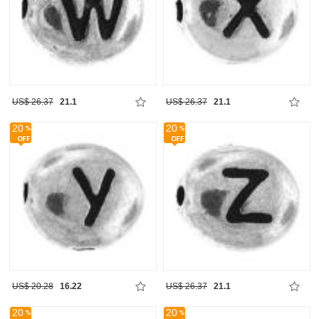
US$ 26.37
21.1
US$ 26.37
21.1
20
20
US$ 20.28
16.22
US$ 26.37
21.1
20
20