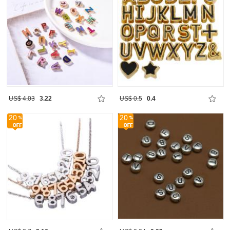
US$ 4.03
3.22
US$ 0.5
0.4
20
20