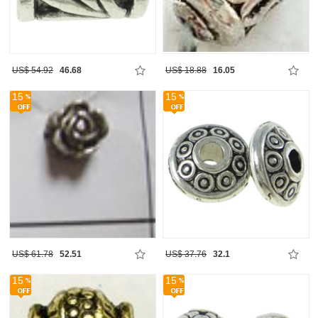
US$ 54.92
46.68
US$ 18.88
16.05
15
15
US$ 61.78
52.51
US$ 37.76
32.1
15
15