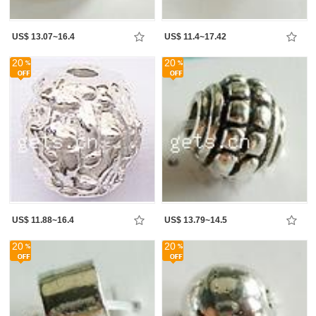
US$ 13.07~16.4
US$ 11.4~17.42
20
20
US$ 11.88~16.4
US$ 13.79~14.5
20
20