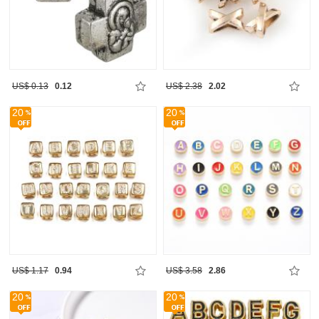
US$ 0.13
0.12
US$ 2.38
2.02
20
20
US$ 1.17
0.94
US$ 3.58
2.86
20
20