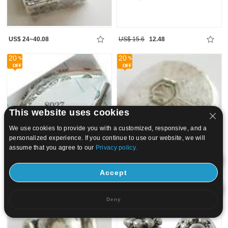
US$ 24~40.08
US$ 15.6
12.48
20
20
This website uses cookies
We use cookies to provide you with a customized, responsive, and a
personalized experience. If you continue to use our website, we will
assume that you agree to our
Privacy policy.
US$ 17.86~24.5
US$ 13.5~26.23
Accept
20
20
Deny