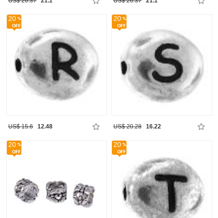
US$ 26.37
21.1
US$ 26.37
21.1
20
20
US$ 15.6
12.48
US$ 20.28
16.22
20
20