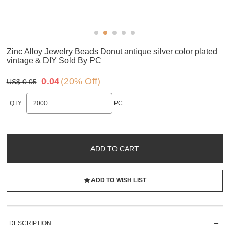
Zinc Alloy Jewelry Beads Donut antique silver color plated
vintage & DIY Sold By PC
0.04
(20% Off)
US$ 0.05
QTY:
PC
ADD TO CART
ADD TO WISH LIST
DESCRIPTION