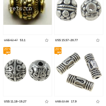
US$ 62.47
53.1
US$ 15.57~20.77
20
20
US$ 11.18~19.27
US$ 22.38
17.9