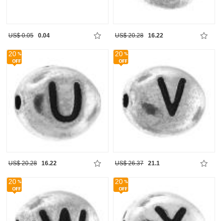
US$ 0.05
0.04
US$ 20.28
16.22
20
20
US$ 20.28
16.22
US$ 26.37
21.1
20
20