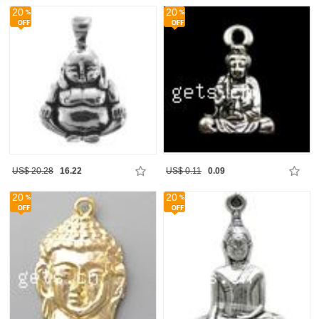
20
20
US$ 20.28
16.22
US$ 0.11
0.09
20
20