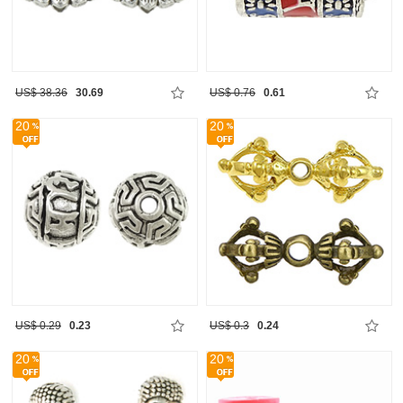
US$ 38.36
30.69
US$ 0.76
0.61
20
20
US$ 0.29
0.23
US$ 0.3
0.24
20
20