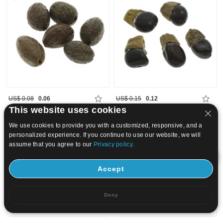
US$ 0.08
0.06
US$ 0.15
0.12
This website uses cookies
20
20
We use cookies to provide you with a customized, responsive, and a
personalized experience. If you continue to use our website, we will
assume that you agree to our
Privacy policy.
Accept
Deny