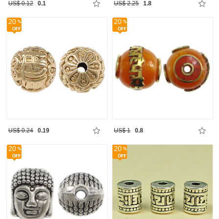
US$ 0.12
0.1
US$ 2.25
1.8
20
20
US$ 0.24
0.19
US$ 1
0.8
20
20