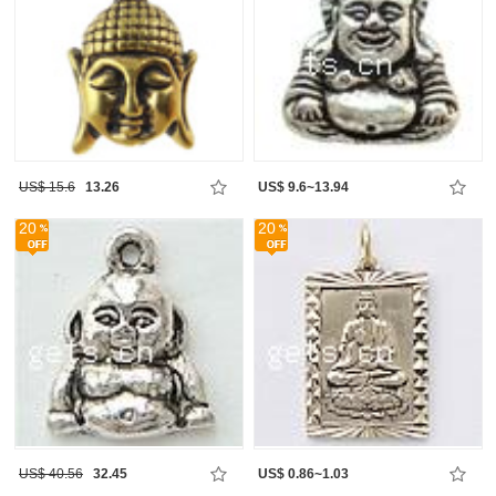
US$ 15.6
13.26
US$ 9.6~13.94
20
20
US$ 40.56
32.45
US$ 0.86~1.03