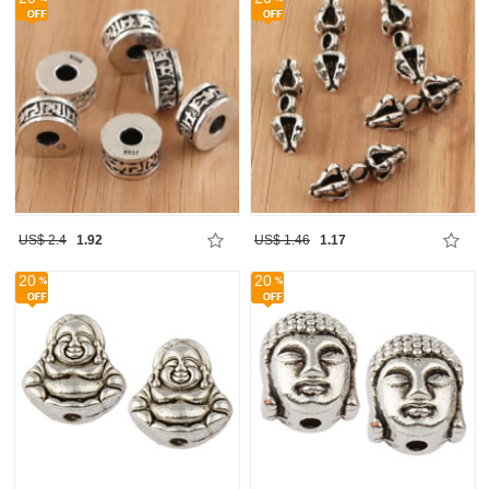
US$ 2.4
1.92
US$ 1.46
1.17
20
20