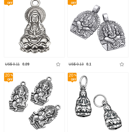
US$ 0.11
0.09
US$ 0.13
0.1
20
20