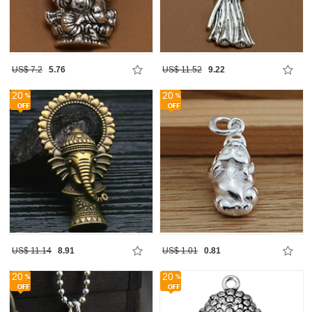
US$ 7.2
5.76
US$ 11.52
9.22
20
20
US$ 11.14
8.91
US$ 1.01
0.81
20
20