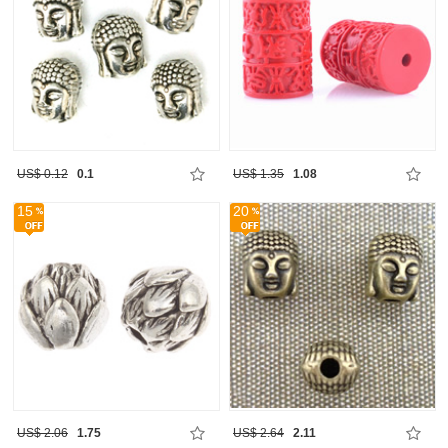
US$ 0.12
0.1
US$ 1.35
1.08
15
20
US$ 2.06
1.75
US$ 2.64
2.11