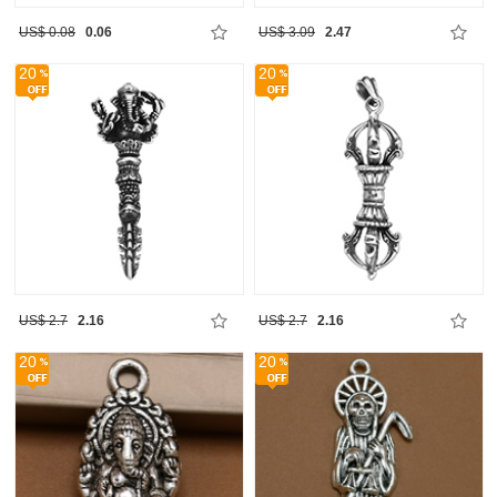
US$ 0.08
0.06
US$ 3.09
2.47
20
20
US$ 2.7
2.16
US$ 2.7
2.16
20
20