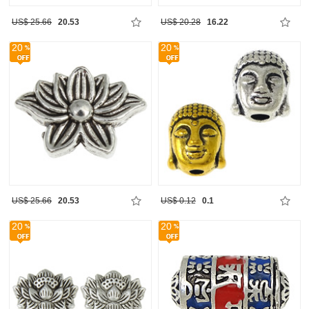
US$ 25.66
20.53
US$ 20.28
16.22
20
20
US$ 25.66
20.53
US$ 0.12
0.1
20
20