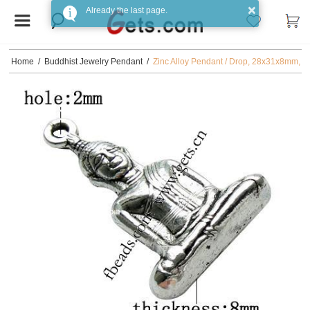
Home
/
Buddhist Jewelry Pendant
/
Zinc Alloy Pendant / Drop, 28x31x8mm,
Hole:Approx 2MM, Sold by Bag