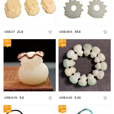
US$ 27
21.6
US$ 49.5
39.6
20
20
US$ 0.75
0.6
US$ 0.43
0.34
20
20