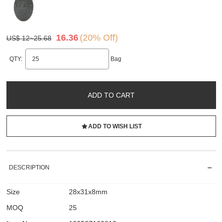
16.36
(20% Off)
US$ 12~25.68
QTY:
Bag
ADD TO CART
ADD TO WISH LIST
DESCRIPTION
Size
28x31x8mm
MOQ
25