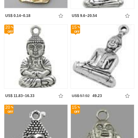
US$ 0.14~0.18
US$ 9.6~20.54
20
15
US$ 11.83~16.33
US$ 57.92
49.23
20
15