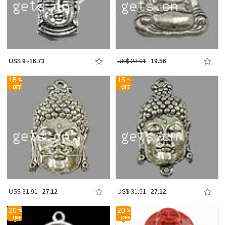
US$ 9~16.73
US$ 23.01
19.56
15
15
US$ 31.91
27.12
US$ 31.91
27.12
20
20