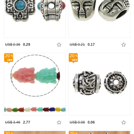
US$ 0.36
0.29
US$ 0.21
0.17
20
20
US$ 3.46
2.77
US$ 0.08
0.06
20
20