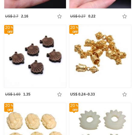
US$ 2.7
2.16
US$ 0.27
0.22
20
20
US$ 1.69
1.35
US$ 0.24~0.33
20
20