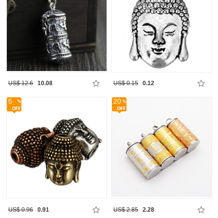
US$ 12.6
10.08
US$ 0.15
0.12
5
20
US$ 0.96
0.91
US$ 2.85
2.28