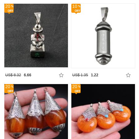
20
10
US$ 8.32
6.66
US$ 1.35
1.22
20
20