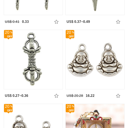
US$ 0.41
0.33
US$ 0.37~0.49
20
20
US$ 0.27~0.36
US$ 20.28
16.22
20
20