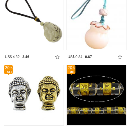
US$ 4.32
3.46
US$ 0.84
0.67
20
20