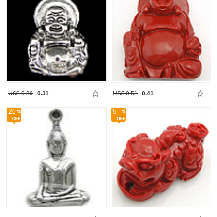
US$ 0.39
0.31
US$ 0.51
0.41
20
5