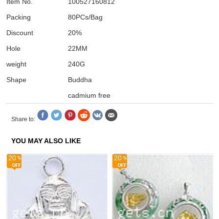
Item No.
100527160812
Packing
80PCs/Bag
Discount
20%
Hole
22MM
weight
240G
Shape
Buddha
cadmium free
Share to:
YOU MAY ALSO LIKE
20
20