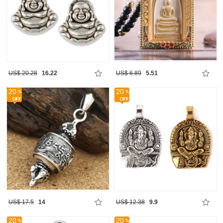
US$ 20.28
16.22
US$ 6.89
5.51
20
20
US$ 17.5
14
US$ 12.38
9.9
20
20