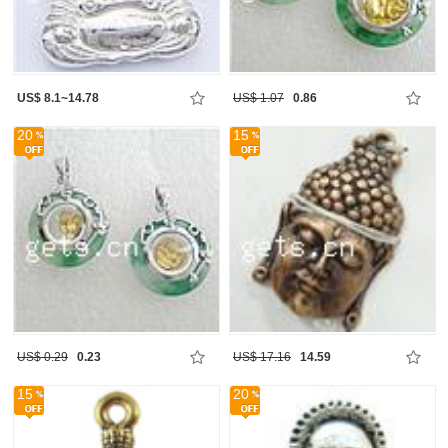
US$ 8.1~14.78
US$ 1.07
0.86
20
15
US$ 0.29
0.23
US$ 17.16
14.59
15
20