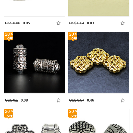
US$ 0.06
0.05
US$ 0.04
0.03
20
20
US$ 0.1
0.08
US$ 0.57
0.46
20
20