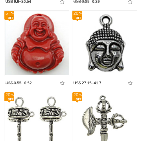
US$ 9.6~20.54
US$ 0.31
0.29
5
20
US$ 0.55
0.52
US$ 27.15~41.7
20
20