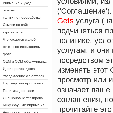
условиями, из
Внимание и уход
('Соглашение')
отзывы
услуги по переработке
Gets
услуга (на
Ссылки на сайте
подчиняться п
курс валюты
политике, усл
Что касается жалоб
отчеты по испытаниям
услугам, и он
фото
посредством э
OEM и ODM обслуживание
изменять этот 
Идеи производства
Уведомление об авторских правах
просмотр или 
Партнерская программа
означает ваше 
Политика доставки
соглашения, по
Силиконовые тестирования Отчеты
Milky Way Ювелирные изделия
прочитайте это
Авторские права gets