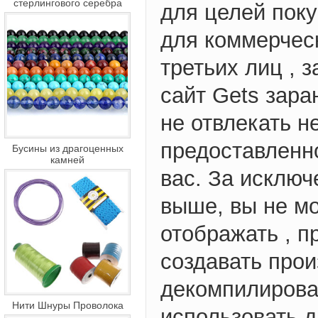
стерлингового серебра
для целей поку
для коммерчес
третьих лиц , 
сайт Gets зар
не отвлекать 
предоставленн
Бусины из драгоценных
камней
вас. За исключ
выше, вы не мо
отображать , п
создавать прои
декомпилирова
Нити Шнуры Проволока
использовать д