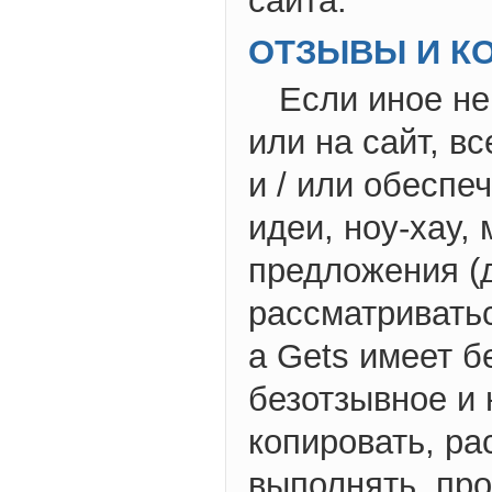
сайта.
ОТЗЫВЫ И К
Если иное н
или на сайт, в
и / или обеспеч
идеи, ноу-хау,
предложения (д
рассматривать
а Gets имеет б
безотзывное и 
копировать, ра
выполнять, про