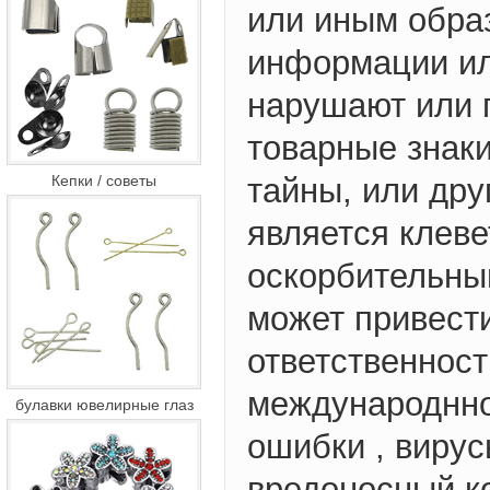
или иным образ
информации или
нарушают или п
товарные знаки
Кепки / советы
тайны, или дру
является клеве
оскорбительны
может привести
ответственнос
международнно
булавки ювелирные глаз
ошибки , вирус
вредоносный ко