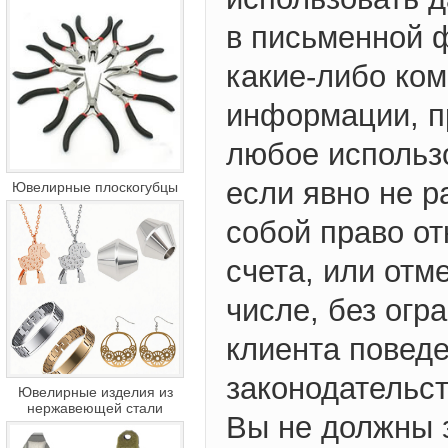
в письменной ф
какие-либо ко
информации, п
любое использо
если явно не р
Ювелирные плоскогубцы
собой право от
счета, или отм
числе, без огра
клиента повед
законодательст
Ювелирные изделия из
нержавеющей стали
Вы не должны з