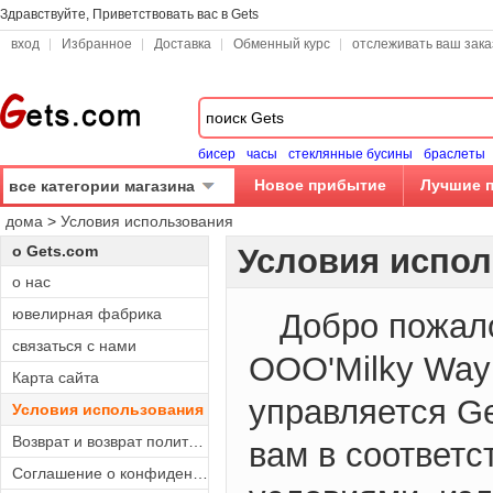
Здравствуйте, Приветствовать вас в Gets
вход
Избранное
Доставка
Обменный курс
отслеживать ваш зака
бисер
часы
стеклянные бусины
браслеты
Новое прибытие
Лучшие 
все категории магазина
дома
>
Условия использования
о Gets.com
Условия испо
о нас
ювелирная фабрика
Добро пожало
связаться с нами
ООО'Milky Way 
Карта сайта
управляется Ge
Условия использования
Возврат и возврат политики
вам в соответс
Соглашение о конфиденциальности