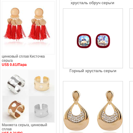
хрусталь обруч серьги
цинковый сплав Кисточка
серьга
US$ 0.61/Пара
Горный хрусталь серьги
Манжета серьга, цинковый
сплав