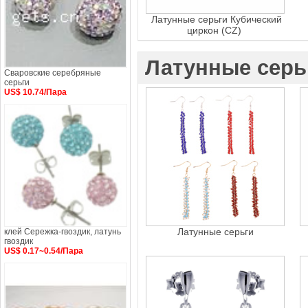
Латунные серьги Кубический
циркон (CZ)
Латунные серь
Сваровские серебряные
серьги
US$ 10.74/Пара
Латунные серьги
клей Сережка-гвоздик, латунь
гвоздик
US$ 0.17~0.54/Пара