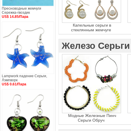
Пресноводные жемчуги
Сережка-гвоздик
US$ 14.85/Пара
Капельные серьги в
стеклянным жемчуге
Железо Серьги
Lampwork падение Серьги,
Лэмпворк
US$ 0.61/Пара
Модные Железные Пинч
Серьги Обруч