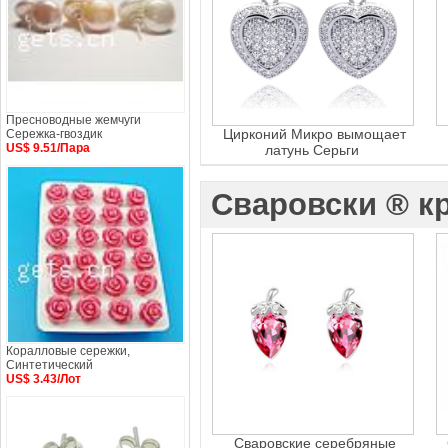
Пресноводные жемчуги
Цирконий Микро вымощает
Сережка-гвоздик
US$ 9.51/Пара
латунь Серьги
Сваровски ® к
Коралловые сережки,
Синтетический
US$ 3.43/Лот
Сваровские серебряные