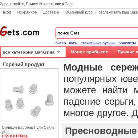
Здравствуйте, Приветствовать вас в Gets
вход
Избранное
Доставка
Обменный курс
отслеживать ваш зака
бисер
часы
стеклянные бусины
браслеты
Новое прибытие
Лучшие 
все категории магазина
Горячий продукт
Модные сереж
популярных юве
можете найти м
падение серьги,
многое другое. 
Силикон Баррель Пуля Стиль
Пресноводные
уха
US$ 0.01/Пара