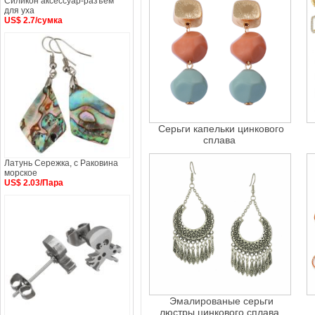
Силикон аксессуар-разъем
для уха
US$ 2.7/сумка
Серьги капельки цинкового
сплава
Латунь Сережка, с Раковина
морское
US$ 2.03/Пара
Эмалированые серьги
люстры цинкового сплава