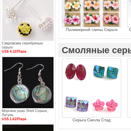
Полимерной глины Серьги
C
Сваровские серебряные
Смоляные сер
серьги
US$ 4.32/Пара
Морское ушко Shell Серьги,
Латунь
US$ 1.62/Пара
Серьга Смола Стад