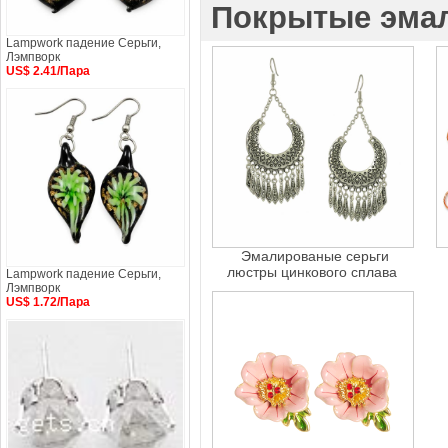
Покрытые эма
Lampwork падение Серьги,
Лэмпворк
US$ 2.41/Пара
Эмалированые серьги
люстры цинкового сплава
Lampwork падение Серьги,
Лэмпворк
US$ 1.72/Пара