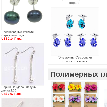
серьги
Пресноводные жемчуги
Сережка-гвоздик
US$ 2.14/Пара
Элементы Сваровски
Кристалл серьга
Полимерных гл
Серьги Пандора , Латунь
длина:2.16
US$ 0.67/Пара